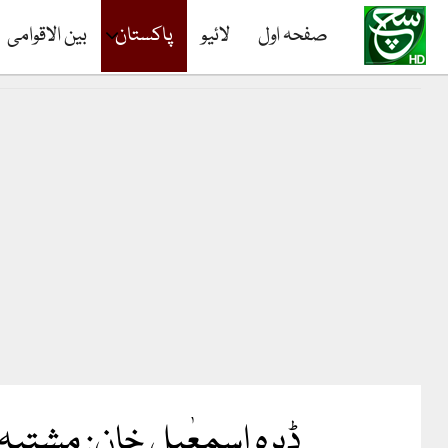
صفحہ اول
لائیو
پاکستان
بین الاقوامی
ڈیرہ اسمعٰیل خان: مشتبہ 