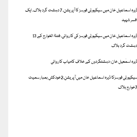
ڈیرہ اسماعیل خان میں سیکیورٹی فورسز کا آپریشن، 7 دہشت گرد ہلاک، ایک
فسر شہید
ڈیرہ اسماعیل خان میں سیکیورٹی فورسز کی کارروائی، فتنۃ الخوارج کے 13
ہشت گرد ہلاک
یرہ اسمٰعیل خان: دہشتگردوں کے خلاف کامیاب کارروائی
سیکیورٹی فورسزکا ڈیرہ اسماعیل خان میں آپریشن،2خودکش بمبار سمیت
وارج ہلاک