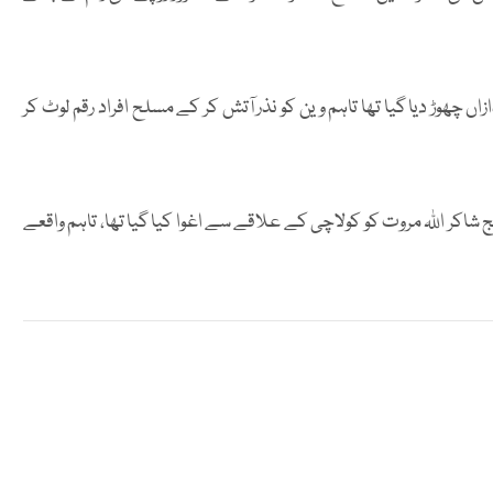
اں چھوڑ دیا گیا تھا تاہم وین کو نذر آتش کر کے مسلح افراد رقم لوٹ کر
ز جج شاکر اللہ مروت کو کولاچی کے علاقے سے اغوا کیا گیا تھا، تاہم واقعے