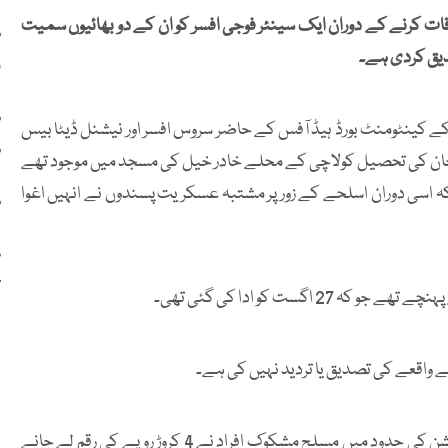
قات کرنے کے دوران ایک سینئر فوجی افسر کو ان کے دو بھائیوں سمیت
دیق کردی ہے۔
ا
ی کے کینٹومنٹ بورڈ ہیڈ آفس کے حاضر سروس افسر اور نیشنل ڈیٹا بیس
د
ٰیل خان کی تحصیل کولاچی کے محلے خادر خیل کی مسجد میں موجود تھے
کہ اسی دوران اسلحے کے زور پر مشتبہ عسکریت پسندوں نے انہیں اغوا
ڈ
7خ
اگست کو ادا کی گئی تھی۔
 واقعے کی تصدیق یا تردید نہیں کی ہے۔
یاد رہے کہ یکم اگست کو کولاچی کے علاقے ہتھالہ پولیس اسٹیشن کی حدود میں مسلح مشکوک افراد نے 4 کروڑ روپے کی رقم لے جانے