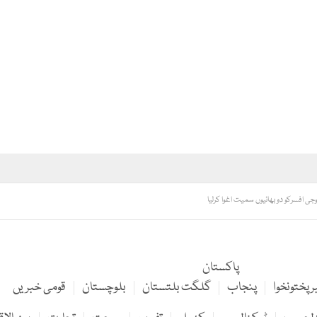
ی افسرکو دو بھائیوں سمیت اغوا کرلیا
پاکستان
 پختونخوا
پنجاب
گلگت بلتستان
بلوچستان
قومی خبریں