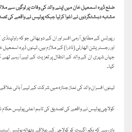
ضلع ڈیرہ اسمعیل خان میں اپنے والد کی وفات پر لوگوں سے ملا
مشتبہ دہشتگردوں نے اغوا کرلیا جبکہ پولیس نے واقعے کی تص
رپورٹس کے مطابق آرمی افسر اور ان کے دو بھائی جو کہ راولپنڈ
اور رجسٹریشن اتھارٹی (نادرا) کے ملازم ہیں، تینوں ڈیرہ اسمع
جہاں شہری ان کے والد کے انتقال پر تعزیت کے لیے آرہے تھے 
کیا۔
تینوں افسران والد کی نماز جنازہ میں شرکت کے لیے آبائی علاقے پہنچے تھے جو کہ 27 
کولاچی پولیس نے واقعے کی تصدیق کی تاہم اعلیٰ پولیس حکام نے