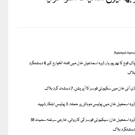
Related item
پاک فوج کا بھرپور وار: ڈیرہ اسماعیل خان میں فتنہ الخوارج کے 4 دہشتگرد
لاک
ی آئی خان میں سکیورٹی فورسز کا آپریشن، 7 دہشت گرد ہلاک
یرہ اسمٰعیل خان میں پولیس موبائل پر حملہ، 3 پولیس اہلکار شہید
ڈیرہ اسمٰعیل خان: سیکیورٹی فورسز کی کارروائی، خارجی سرغنہ سمیت 10
ہشتگرد ہلاک