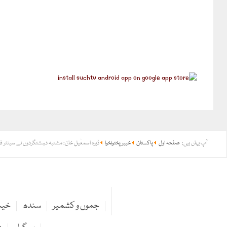
آپ یہاں ہیں:
صفحہ اول
پاکستان
خیبر پختونخوا
ڈیرہ اسمعٰیل خان: مشتبہ دہشتگردوں نے سینئر فوج
جموں و کشمیر
سندھ
خیبر