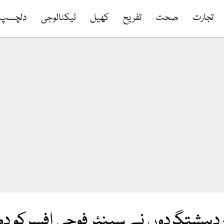
تجارت
صحت
تفریح
کھیل
ٹیکنالوجی
دلچسپ
دہشتگردوں نے سینئر فوجی افسرکو دو 