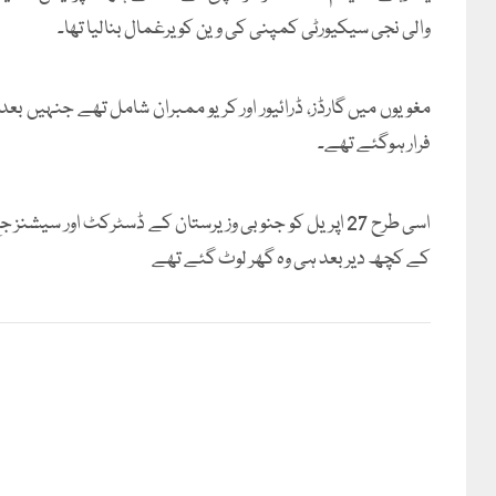
والی نجی سیکیورٹی کمپنی کی وین کو یرغمال بنالیا تھا۔
مغویوں میں گارڈز، ڈرائیور اور کریو ممبران شامل تھے جنہیں بعداز
فرار ہوگئے تھے۔
اسی طرح 27 اپریل کو جنوبی وزیرستان کے ڈسٹرکٹ اور سیشن
کے کچھ دیر بعد ہی وہ گھر لوٹ گئے تھے