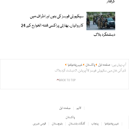
گرفتار
سیکیورٹی فورسز کی بنوں اور اطراف میں
کارروائیاں، بھارتی پراکسی فتنہ الخوارج کے 24
دہشتگرد ہلاک
آپ یہاں ہیں:
صفحہ اول
پاکستان
خیبر پختونخوا
ڈی آئی خان میں سکیورٹی فورسز کا آپریشن، 7 دہشت گرد ہلاک
BACK TO TOP
لائیو
صفحہ اول
پاکستان
خیبر پختونخوا
پنجاب
گلگت بلتستان
بلوچستان
قومی خبریں