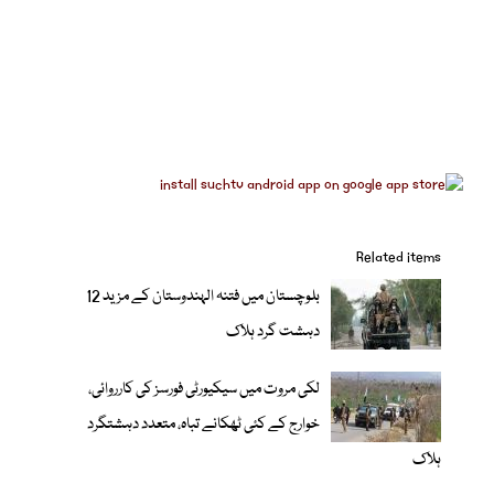
Related items
بلوچستان میں فتنہ الہندوستان کے مزید 12
دہشت گرد ہلاک
لکی مروت میں سیکیورٹی فورسز کی کارروائی،
خوارج کے کئی ٹھکانے تباہ، متعدد دہشتگرد
ہلاک