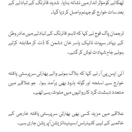
ٹھکانے کو مؤثر انداز میں نشانہ بنایا، شدید فائرنگ کے تبادلے کے
بعد سات خوارج کو جہنم واصل کر دیا گیا۔
ترجمان پاک فوج نے کہا کہ تاہم فائرنگ کے تبادلے میں مادرِ وطن
کے بہادر سپوت نائیک یاسر خان دشمن کا ڈٹ کر مقابلہ کرتے
ہوئے جامِ شہادت نوش کر گئے۔
آئی ایس پی آر نے کہا کہ ہلاک ہونے والے بھارتی سرپرستی یافتہ
خوارج سے اسلحہ اور گولہ بارود بھی برآمد ہوا، جو علاقے میں
متعدد دہشت گرد کارروائیوں میں ملوث رہے تھے۔
علاقے میں مزید کسی بھی بھارتی سرپرستی یافتہ خارجی کے
خاتمے کے لیے کلیئرنس/سینیٹائزیشن آپریشن جاری ہے۔