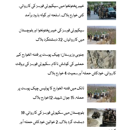
خیبر پختونخوا میں سیکیورٹی فورسز کی کارروائی،
کئی خوارج ہلاک، اسلحہ اور گولہ بارود برآمد
سیکیورٹی فورسز کی خیبر پختونخوا اور بلوچستان
میں کارروائیاں، 32 دہشتگرد ہلاک
جنوبی وزیرستان؛ چیک پوسٹ پر فتنہ الخوارج کے
حملے کی کوشش ناکام، سکیورٹی فورسز کی بروقت
کارروائی، خودکش حملہ آور سمیت 4 خوارج ہلاک
ٹانک میں فتنہ الخوارج کا پولیس چیک پوسٹ پر
حملہ، 15 جوان شہید، 12خوارج ہلاک
بلوچستان میں سکیورٹی فورسز کی کارروائی، 10
دہشت گرد ہلاک، 2 خواتین خودکش حملہ آور