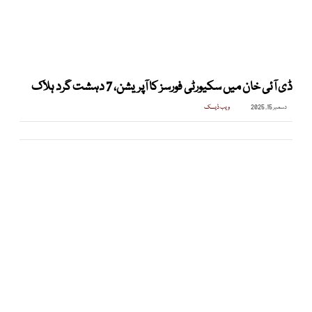
ڈی آئی خان میں سکیورٹی فورسز کا آپریشن، 7 دہشت گرد ہلاک
دسمبر 15, 2025
ویب ڈیسک