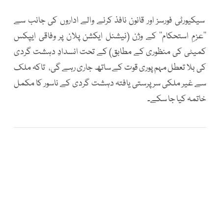
سیکیورٹی فورسز اور قانون نافذ کرنے والے اداروں کی جانب سے
’’عزمِ استحکام‘‘ کے وژن (نیشنل ایکشن پلان پر وفاقی ایپکس
کمیٹی کی منظوری کے مطابق) کے تحت انسدادِ دہشت گردی
کی بلا تعطل مہم پوری قوت کے ساتھ جاری رہے گی، تاکہ ملک
سے غیر ملکی سرپرستی یافتہ دہشت گردی کے ناسور کا مکمل
خاتمہ کیا جا سکے۔