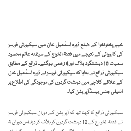
خیبرپختونخوا کے ضلع ڈیرہ اسمٰعیل خان میں سیکیورٹی فورسز
کی کارروائی کے نتیجے میں فتنۃ الخواج کے سرغنہ عالم محسود
سمیت 10 دہشتگرد ہلاک اور 4 زخمی ہوگئے۔ ذرائع کے مطابق
سیکیورٹی ذرائع نے بتایا کہ سیکیورٹی فورسز نے ڈیرہ اسمٰعیل خان
کے علاقے کلاچی میں دہشت گردوں کی موجودگی کی اطلاع پر
انٹیلی جنس بیسڈ آپریشن کیا۔
سیکیورٹی ذرائع کا کہنا تھا کہ آپریشن کے دوران سیکیورٹی فورسز
نے فتنۃ الخوارج کے 10 دہشت گردوں کو ہلاک کر دیا، اس دوران 4