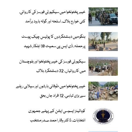
خیبر پختونخوا میں سیکیورٹی فورسز کی کارروائی،
کئی خوارج ہلاک، اسلحہ اور گولہ بارود برآمد
ہنگو میں دہشتگردوں کا پولیس چیک پوسٹ
پرحملہ، ڈی ایس پی سمیت 10 اہلکار شہید
سیکیورٹی فورسز کی خیبر پختونخوا اور بلوچستان
میں کارروائیاں، 32 دہشتگرد ہلاک
خیبرپختونخوا میں طوفانی بارشوں اور سیلابی ریلے
سے بڑی تباہی، 12 افراد جاں بحق
کوہاٹینز ایسوسی ایشن کے پہلے جمہوری
انتخابات، ڈاکٹر وقار احمد صدر منتخب