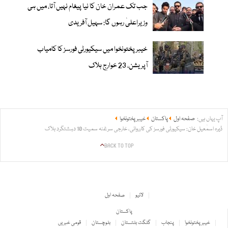
جب تک عمران خان کا نیا پیغام نہیں آتا، میں ہی
وزیراعلیٰ رہوں گا: سہیل آفریدی
خیبرپختونخوا میں سیکیورٹی فورسز کا کامیاب
آپریشن، 23 خوارج ہلاک
آپ یہاں ہیں:
صفحہ اول
پاکستان
خیبر پختونخوا
ڈیرہ اسمٰعیل خان: سیکیورٹی فورسز کی کارروائی، خارجی سرغنہ سمیت 10 دہشتگرد ہلاک
BACK TO TOP
لائیو
صفحہ اول
پاکستان
خیبر پختونخوا
پنجاب
گلگت بلتستان
بلوچستان
قومی خبریں