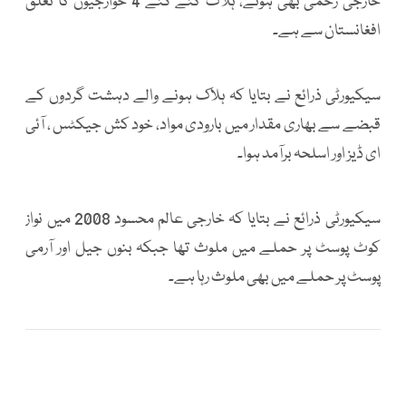
خارجی زخمی بھی ہوئے، ہلاک کئے گئے 4 خوارجیوں کا تعلق
افغانستان سے ہے۔
سیکیورٹی ذرائع نے بتایا کہ ہلاک ہونے والے دہشت گردوں کے
قبضے سے بھاری مقدار میں بارودی مواد، خود کش جیکٹس ، آئی
ای ڈیز اور اسلحہ برآمد ہوا۔
سیکیورٹی ذرائع نے بتایا کہ خارجی عالم محسود 2008 میں نواز
کوٹ پوسٹ پر حملے میں ملوث تھا جبکہ بنوں جیل اور آرمی
پوسٹ پر حملے میں بھی ملوث رہا ہے۔