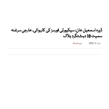
ڈیرہ اسمٰعیل خان: سیکیورٹی فورسز کی کارروائی، خارجی سرغنہ
سمیت 10 دہشتگرد ہلاک
نومبر 17, 2025
ویب ڈیسک