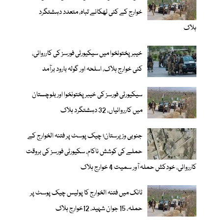
خوارج کے کئی ٹھکانے تباہ، متعدد دہشتگرد
ہلاک
خیبر پختونخوا میں سیکیورٹی فورسز کی کارروائی،
کئی خوارج ہلاک، اسلحہ اور گولہ بارود برآمد
سیکیورٹی فورسز کی خیبر پختونخوا اور بلوچستان
میں کارروائیاں، 32 دہشتگرد ہلاک
جنوبی وزیرستان؛ چیک پوسٹ پر فتنہ الخوارج کے
حملے کی کوشش ناکام، سکیورٹی فورسز کی بروقت
کارروائی، خودکش حملہ آور سمیت 4 خوارج ہلاک
ٹانک میں فتنہ الخوارج کا پولیس چیک پوسٹ پر
حملہ، 15 جوان شہید، 12خوارج ہلاک