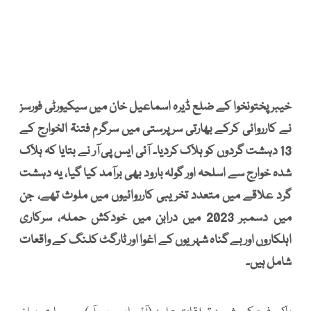
خیبرپختونخوا کے ضلع ڈیرہ اسماعیل خان میں سیکیورٹی فورسز
نے کارروائی کرکے بھارتی سرپرستی میں سرگرم فتنۃ الخوارج کے
13 دہشت گردوں کو ہلاک کردیا۔ آئی ایس پی آر نے بتایا کہ ہلاک
شدہ خوارج سے اسلحہ اور گولہ بارود بھی برآمد کیا گیا، یہ دہشت
گرد علاقے میں متعدد تخریبی کارروائیوں میں ملوث تھے، جن
میں دسمبر 2023 میں درابن میں خودکش حملہ، سرکاری
اہلکاروں اور بے گناہ شہریوں کے اغوا اور ٹارگٹ کلنگ کے واقعات
شامل ہیں۔