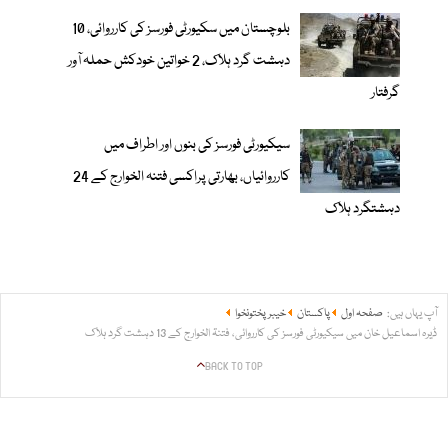
بلوچستان میں سکیورٹی فورسز کی کارروائی، 10
دہشت گرد ہلاک، 2 خواتین خودکش حملہ آور
گرفتار
سیکیورٹی فورسز کی بنوں اور اطراف میں
کارروائیاں، بھارتی پراکسی فتنہ الخوارج کے 24
دہشتگرد ہلاک
آپ یہاں ہیں:
صفحہ اول
پاکستان
خیبر پختونخوا
ڈیرہ اسماعیل خان میں سیکیورٹی فورسز کی کارروائی، فتنۃ الخوارج کے 13 دہشت گرد ہلاک
BACK TO TOP