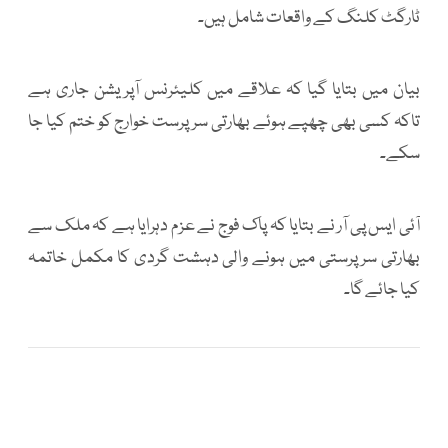
ٹارگٹ کلنگ کے واقعات شامل ہیں۔
بیان میں بتایا گیا کہ علاقے میں کلیئرنس آپریشن جاری ہے
تاکہ کسی بھی چھپے ہوئے بھارتی سرپرست خوارج کو ختم کیا جا
سکے۔
آئی ایس پی آر نے بتایا کہ پاک فوج نے عزم دہرایا ہے کہ ملک سے
بھارتی سرپرستی میں ہونے والی دہشت گردی کا مکمل خاتمہ
کیا جائے گا۔