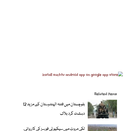
Related items
بلوچستان میں فتنہ الہندوستان کے مزید 12
دہشت گرد ہلاک
لکی مروت میں سیکیورٹی فورسز کی کارروائی،