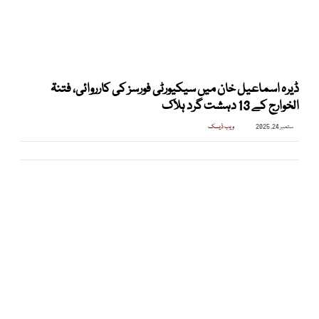
ڈیرہ اسماعیل خان میں سیکیورٹی فورسز کی کارروائی، فتنۃ
الخوارج کے 13 دہشت گرد ہلاک
ستمبر 24, 2025
ویب ڈیسک