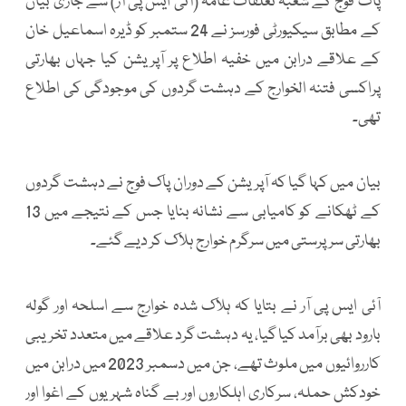
پاک فوج کے شعبہ تعلقات عامہ (آئی ایس پی آر) سے جاری بیان
کے مطابق سیکیورٹی فورسز نے 24 ستمبر کو ڈیرہ اسماعیل خان
کے علاقے درابن میں خفیہ اطلاع پر آپریشن کیا جہاں بھارتی
پراکسی فتنہ الخوارج کے دہشت گردوں کی موجودگی کی اطلاع
تھی۔
بیان میں کہا گیا کہ آپریشن کے دوران پاک فوج نے دہشت گردوں
کے ٹھکانے کو کامیابی سے نشانہ بنایا جس کے نتیجے میں 13
بھارتی سرپرستی میں سرگرم خوارج ہلاک کر دیے گئے۔
آئی ایس پی آر نے بتایا کہ ہلاک شدہ خوارج سے اسلحہ اور گولہ
بارود بھی برآمد کیا گیا، یہ دہشت گرد علاقے میں متعدد تخریبی
کارروائیوں میں ملوث تھے، جن میں دسمبر 2023 میں درابن میں
خودکش حملہ، سرکاری اہلکاروں اور بے گناہ شہریوں کے اغوا اور