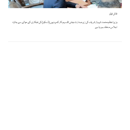
فائل فوٹو
وزیراعظم محمد شہباز شریف کی زیر صدارت بجلی تقسیم کار کمپنیوں (ڈسکوز) کی نجکاری کے حوالے سے جائزہ
اجلاس منعقد ہو رہا ہے