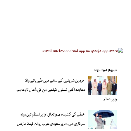
Related items
حرمین شریفین کے سائے میں طے پانے والا
معاہدہ اگلی نسلوں کیلئے امن کی ڈھال ثابت ہو،
وزیراعظم
خطے کی کشیدہ صورتحال؛ وزیر اعظم تین روزہ
سرکاری دورے پر سعودی عرب روانہ، فیلڈ مارشل