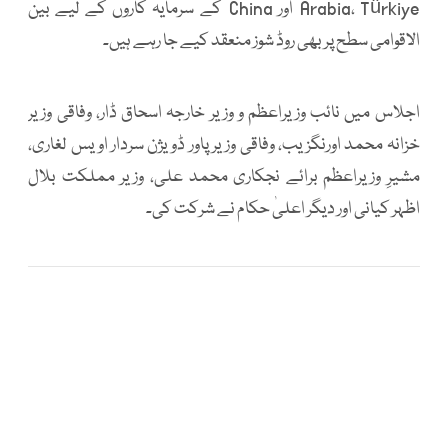
Arabia، Türkiye اور China کے سرمایہ کاروں کے لیے بین
الاقوامی سطح پر بھی روڈ شوز منعقد کیے جا رہے ہیں۔
اجلاس میں نائب وزیراعظم و وزیر خارجہ اسحاق ڈار، وفاقی وزیر
خزانہ محمد اورنگزیب، وفاقی وزیر پاور ڈویژن سردار اویس لغاری،
مشیرِ وزیراعظم برائے نجکاری محمد علی، وزیر مملکت بلال
اظہر کیانی اور دیگر اعلیٰ حکام نے شرکت کی۔