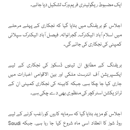
ایک مضبوط ریگولیٹری فریم ورک تشکیل دیا جائے۔
اجلاس کو بریفنگ میں بتایا گیا کہ نجکاری کے پہلے مرحلے
میں اسلام آباد الیکٹرک، گجرانوالہ، فیصل آباد الیکٹرک سپلائی
کمپنی کی نجکاری کی جائے گی۔
بریفنگ کے مطابق ان تینوں ڈسکوز کی نجکاری کے لیے
ایکسپریشن آف انٹرسٹ ملکی اور بین الاقوامی اخبارات میں
جاری کیا جا چکا ہے، جبکہ کابینہ کی نجکاری کمیٹی ان کے
ٹرانزیکشن اسٹرکچر کی منظوری بھی دے چکی ہے۔
اجلاس کو مزید بتایا گیا کہ سرمایہ کاروں کو راغب کرنے کے لیے
روڈ شوز کا انعقاد اسی ماہ شروع کیا جا رہا ہے، جبکہ Saudi