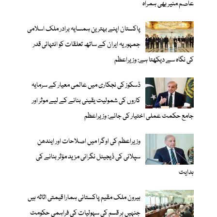
عاصم منیر بھی ہمراہ
پاکستان اپنے بہترین ہمسایہ برادر ملک اسلامی
جمہوریہ ایران کے ساتھ تعلقات کو انتہائی قدر
کی نگاہ سے دیکھتا ہے: وزیراعظم
ڈسکوز کی نجکاری میں عالمی معیار کے سرمایہ
کاروں کی شمولیت یقینی بنانے کے لیے موثر اور
جامع حکمت عملی اختیار کی جائے: وزیراعظم
وزیراعظم کی اوگرا میں اصلاحات اور ایندھن
سپلائی کی ڈیجیٹل نگرانی مزید مؤثر بنانے کی
ہدایت
بیرون ملک مقیم پاکستانی ہمارا قیمتی اثاثہ ہیں
جنہیں ہر قسم کی سہولیات کی فراہمی حکومت