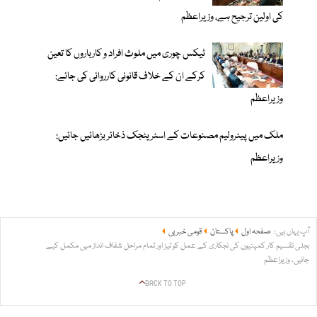
کی اولین ترجیح ہے، وزیراعظم
ٹیکس چوری میں ملوث افراد و کارباروں کا تعین
کرکے ان کے خلاف قانونی کارروائی کی جائے:
وزیراعظم
ملک میں پیٹرولیم مصنوعات کے اسٹریٹجک ذخائر بڑھائیں جائیں:
وزیراعظم
آپ یہاں ہیں:
صفحہ اول
پاکستان
قومی خبریں
بجلی تقسیم کار کمپنیوں کی نجکاری کے عمل کو تیز اور تمام مراحل شفاف انداز میں مکمل کیے
جائیں، وزیراعظم
BACK TO TOP