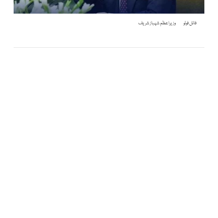
فائل فوٹو
وزیراعظم شہباز شریف