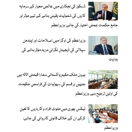
ڈسکوز کی نجکاری میں عالمی معیار کے سرمایہ
کاروں کی شمولیت یقینی بنانے کے لیے موثر اور
جامع حکمت عملی اختیار کی جائے: وزیراعظم
وزیراعظم کی اوگرا میں اصلاحات اور ایندھن
سپلائی کی ڈیجیٹل نگرانی مزید مؤثر بنانے کی
ہدایت
بیرون ملک مقیم پاکستانی ہمارا قیمتی اثاثہ ہیں
جنہیں ہر قسم کی سہولیات کی فراہمی حکومت
کی اولین ترجیح ہے، وزیراعظم
ٹیکس چوری میں ملوث افراد و کارباروں کا تعین
کرکے ان کے خلاف قانونی کارروائی کی جائے:
وزیراعظم