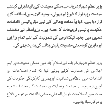
وزیراعظم شہباز شریف نے ملکی معیشت کی پائیدارترقی کیلئے
صنعت وپیداوار کا فروغ اور بیرونی سرمایہ کاری میں اضافہ ناگزیر
قرار دیا ہے۔ کہا برآمدات بڑھانے کے لیے مؤثر پالیسی اقدامات
حکومت پالیسی ترجیحات کا حصہ ہیں۔ وزیراعظم نے مختلف
شعبوں میں جدید ٹیکنالوجی کی شمولیت کے لئے تمام وزارتوں
اور ماہرین کو بامعنی مشاورت یقینی بنانے کی ہدایت بھی کی۔
وزیراعظم شہباز شریف نے اسلام آباد میں ملکی معیشت پر اہم
اجلاس کی صدارت کرتے ہوئے کہا کہ تمام اصلاحات اور
اقدامات میں انتظامی شفافیت اوربہترین کارکردگی حکومت کی
اولین ترجیح ہے۔ صنعت و تجارت اور معیشت کے مختلف شعبہ
جات میں اصلاحات طویل المدتی معاشی افادیت اور عوامی فلاح
پر مرکوز ہونا چاہیے۔