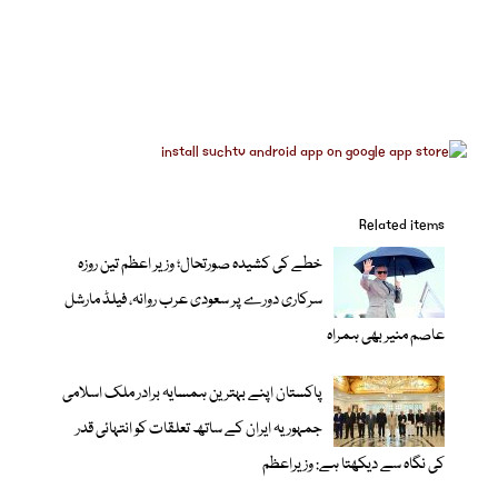
Related items
خطے کی کشیدہ صورتحال؛ وزیر اعظم تین روزہ
سرکاری دورے پر سعودی عرب روانہ، فیلڈ مارشل
عاصم منیر بھی ہمراہ
پاکستان اپنے بہترین ہمسایہ برادر ملک اسلامی
جمہوریہ ایران کے ساتھ تعلقات کو انتہائی قدر
کی نگاہ سے دیکھتا ہے: وزیراعظم