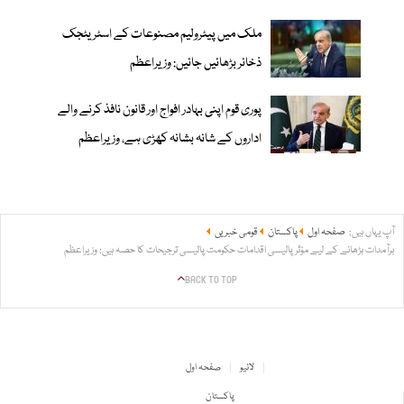
ملک میں پیٹرولیم مصنوعات کے اسٹریٹجک
ذخائر بڑھائیں جائیں: وزیراعظم
پوری قوم اپنی بہادر افواج اور قانون نافذ کرنے والے
اداروں کے شانہ بشانہ کھڑی ہے، وزیراعظم
آپ یہاں ہیں:
صفحہ اول
پاکستان
قومی خبریں
برآمدات بڑھانے کے لیے مؤثر پالیسی اقدامات حکومت پالیسی ترجیحات کا حصہ ہیں: وزیراعظم
BACK TO TOP
لائیو
صفحہ اول
پاکستان