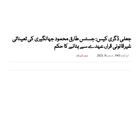
جعلی ڈگری کیس: جسٹس طارق محمود جہانگیری کی تعیناتی
غیرقانونی قرار، عہدے سے ہٹانے کا حکم
اپ ڈیٹ:
5 PM , دسمبر 18, 2025
ویب ڈیسک