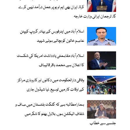
کرتا، ایران بھی ایم او یو پر عمل درآمد نہیں کرے
گا، ترجمان ایرانی وزارت خارجہ
اسلام آباد میں ایئرفورس کے بہادر گروپ کیپٹن
عاصم خاتون کو بچاتے ہوئے شہید
اسلام آباد مفاہمتی یادداشت امریکا کی شکست
کا اعلان ہے، محمد باقر قالیباف
وفاقی دارالحکومت میں دکانوں اور کاروباری مراکز
کے اوقات کار میں توسیع، نیا شیڈول جاری
ہمارا مطالبہ ہے کہ گلگت بلتستان میں صاف و
شفاف الیکشن ہوں، بلاول بھٹو کا شگر میں
جلسے سے خطاب