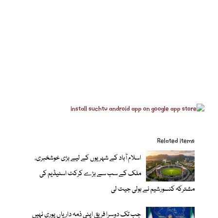
Related items
اسلام آباد کے شہریوں کے لیے بڑی خوشخبری،
ملک کے سب سے بڑے کرکٹ اسٹیڈیم کی
مشترکہ کنسورشیم نے بولی جیت لی
جب تک دوسرا فریق اپنی ذمہ داریاں پوری نہیں