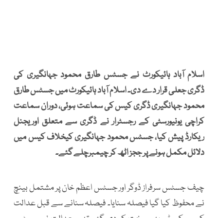
اسلام آباد ہائیکورٹ نے جسٹس طارق محمود جہانگیری کی
ڈگری جعلی قرار دے دی۔ اسلام آباد ہائیکورٹ میں جسٹس طارق
محمود جہانگیری ڈگری کیس کی سماعت ہوئی، دوران سماعت
کراچی یونیورسٹی کے رجسٹرار نے ڈگری سے متعلق اوریجنل
ریکارڈ پیش کیا، جسٹس محمود جہانگیری کیخلاف کیس میں
دلائل مکمل ہونے پر ججز اٹھ کر چیمبرچلے گئے۔
چیف جسٹس سرفراز ڈوگر اور جسٹس اعظم خان پر مشتمل بینچ
نے محفوظ کیا گیا فیصلہ سنایا۔ فیصلہ سنانے سے قبل عدالت