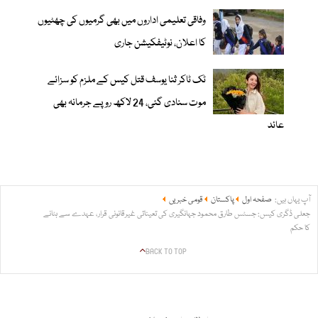
وفاقی تعلیمی اداروں میں بھی گرمیوں کی چھٹیوں
کا اعلان، نوٹیفکیشن جاری
ٹک ٹاکر ثنا یوسف قتل کیس کے ملزم کو سزائے
موت سنادی گئی، 24 لاکھ روپے جرمانہ بھی
عائد
آپ یہاں ہیں:
صفحہ اول
پاکستان
قومی خبریں
جعلی ڈگری کیس: جسٹس طارق محمود جہانگیری کی تعیناتی غیرقانونی قرار، عہدے سے ہٹانے
کا حکم
BACK TO TOP