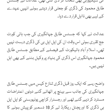
کی سیکیورٹی بھی سخت کر دی گئی تھی، عدالت نے جسٹس
طارق محمود کی ڈگری کو جعلی قرار دیتے ہوئے انہیں عہدے
کے لیے بھی نااہل قرار دے دیا۔
عدالت نے کہا کہ جسٹس طارق جہانگیری کی جب ہائی کورٹ
جج تقرری ہوئی اس وقت ان کی ایل ایل بی کی ڈگری درست نہیں
تھی۔ اسلام آباد ہائیکورٹ کے فیصلے کے مطابق جسٹس طارق
محمود جہانگیری اس ڈگری کی بنیاد پر وکیل بننے کے بھی اہل
نہیں ہیں۔
واضح رہے کہ ایک روز قبل ڈگری تنازع کیس میں جسٹس طارق
جہانگیری کی جانب سے بینچ پر اٹھائے گئے دونوں اعتراضات
مسترد کر دیے گئے تھے اور رجسٹرار کراچی یونیورسٹی کو ایل ایل
بی ڈگری کا اوریجنل ریکارڈ لے کر 18 دسمبر کو پیش ہونے کا