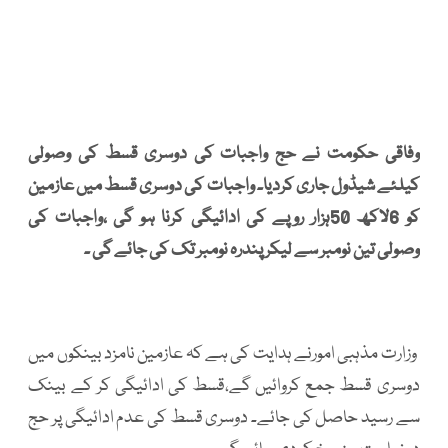
وفاقی حکومت نے حج واجبات کی دوسری قسط کی وصولی
کیلئے شیڈول جاری کردیا۔ واجبات کی دوسری قسط میں عازمین
کو 6لاکھ 50ہزار روپے کی ادائیگی کرنا ہو گی ،واجبات کی
وصولی تین نومبر سے لیکر پندرہ نومبر تک کی جائے گی ۔
وزارت مذہبی امورنے ہدایت کی ہے کہ عازمین نامزد بینکوں میں
دوسری قسط جمع کروائیں گے،قسط کی ادائیگی کر کے بینک
سے رسید حاصل کی جائے۔ دوسری قسط کی عدم ادائیگی پر حج