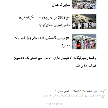
سزاؤں کا اعلان
حج 2026 کی پہلی پرواز کب ہوگی؟ وفاقی وزیر
مذہبی امور نے اعلان کر دیا
حج پروازوں کا شیڈول جاری، پہلی پرواز کب روانہ
ہو گی؟
پاکستان سپر لیگ 11 کا شیڈول جاری، 26 مارچ سے 3 مئی تک 44 میچز
کھیلے جائیں گے
آپ یہاں ہیں:
صفحہ اول
پاکستان
قومی خبریں
حج واجبات کی دوسری قسط کی ادائیگی کے لئے شیڈول کا اعلان
BACK TO TOP