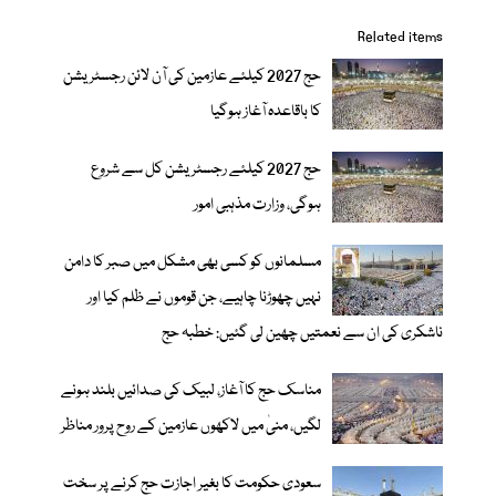
Related items
حج 2027 کیلئے عازمین کی آن لائن رجسٹریشن
کا باقاعدہ آغاز ہوگیا
حج 2027 کیلئے رجسٹریشن کل سے شروع
ہوگی، وزارت مذہبی امور
مسلمانوں کو کسی بھی مشکل میں صبر کا دامن
نہیں چھوڑنا چاہیے، جن قوموں نے ظلم کیا اور
ناشکری کی ان سے نعمتیں چھین لی گئیں: خطبہ حج
مناسک حج کا آغاز، لبیک کی صدائیں بلند ہونے
لگیں، منیٰ میں لاکھوں عازمین کے روح پرور مناظر
سعودی حکومت کا بغیر اجازت حج کرنے پر سخت