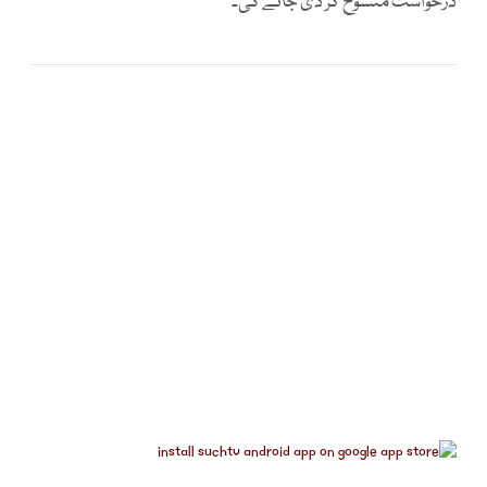
درخواست منسوخ کر دی جائے گی۔