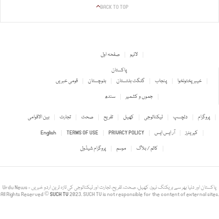
BACK TO TOP
لائیو
صفحہ اول
پاکستان
خیبر پختونخوا
پنجاب
گلگت بلتستان
بلوچستان
قومی خبریں
جموں و کشمیر
سندھ
پروگرام
دلچسپ
ٹیکنالوجی
کھیل
تفریح
صحت
تجارت
بین الاقوامی
کیریئرز
آر ایس ایس
PRIVACY POLICY
TERMS OF USE
English
کالم / بلاگ
موسم
پروگرام شیڈول
Urdu News - پاکستان اور دنیا بھر سے بریکنگ نیوز، کھیل، صحت، تفریح، تجارت اور ٹیکنالوجی کی تازہ ترین اردو خبریں
All Rights Reserved ©
SUCH TV
2023. SUCH TV is not responsible for the content of external sites.