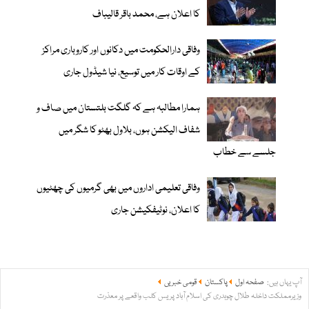
کا اعلان ہے، محمد باقر قالیباف
وفاقی دارالحکومت میں دکانوں اور کاروباری مراکز
کے اوقات کار میں توسیع، نیا شیڈول جاری
ہمارا مطالبہ ہے کہ گلگت بلتستان میں صاف و
شفاف الیکشن ہوں، بلاول بھٹو کا شگر میں
جلسے سے خطاب
وفاقی تعلیمی اداروں میں بھی گرمیوں کی چھٹیوں
کا اعلان، نوٹیفکیشن جاری
آپ یہاں ہیں:
صفحہ اول
پاکستان
قومی خبریں
وزیرمملکت داخلہ طلال چوہدری کی اسلام آباد پریس کلب واقعے پر معذرت