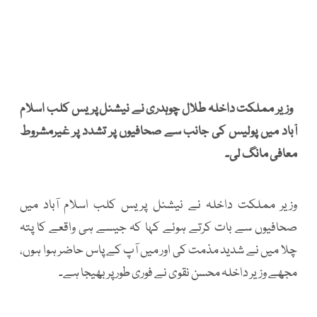
وزیر مملکت داخلہ طلال چوہدری نے نیشنل پریس کلب اسلام
آباد میں پولیس کی جانب سے صحافیوں پر تشدد پر غیرمشروط
معافی مانگ لی۔
وزیر مملکت داخلہ نے نیشنل پریس کلب اسلام آباد میں
صحافیوں سے بات کرتے ہوئے کہا کہ جیسے ہی واقعے کا پتہ
چلا میں نے شدید مذمت کی اور میں آپ کے پاس حاضر ہوا ہوں،
مجھے وزیر داخلہ محسن نقوی نے فوری طور پر بھیجا ہے۔