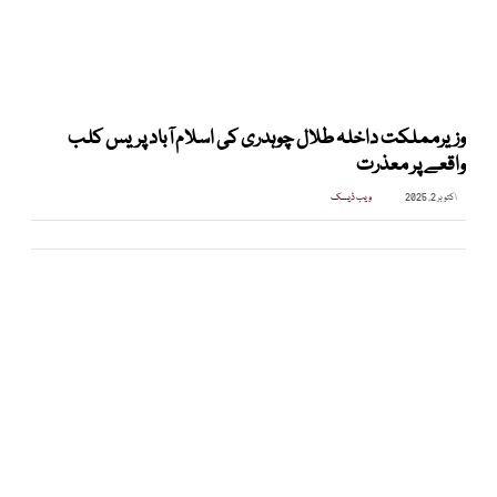
وزیرمملکت داخلہ طلال چوہدری کی اسلام آباد پریس کلب
واقعے پر معذرت
اکتوبر 2, 2025
ویب ڈیسک