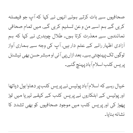
صحافیوں سے بات کرتے ہوئے انہوں نے کہا کہ آپ جو فیصلہ
کریں گے ہم اسے من و عن تسلیم کریں گے، میں تمام صحافی
نمائندوں سے معذرت کرتا ہوں۔ طلال چوہدری نے کہا کہ ہم
آزادی اظہار رائے کے علم دار ہیں، آپ کی وجہ سے ہماری آواز
لوگوں تک پہنچتی ہے۔ بعد ازاں پی آئی او مبشر حسن بھی نیشنل
پریس کلب اسلام آباد پہنچ گئے۔
خیال رہے کہ اسلام آباد پولیس نے پریس کلب پر دھاوا بول دیاتھا
اور پولیس کے اہلکاروں نے پریس کلب کے کیفے ٹیریا میں توڑ
پھوڑ کی اور پریس کلب میں موجود صحافیوں کو بھی تشدد کا
نشانہ بنایا۔