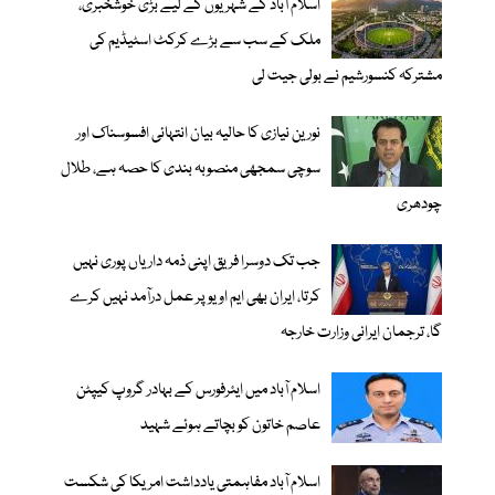
اسلام آباد کے شہریوں کے لیے بڑی خوشخبری،
ملک کے سب سے بڑے کرکٹ اسٹیڈیم کی
مشترکہ کنسورشیم نے بولی جیت لی
نورین نیازی کا حالیہ بیان انتہائی افسوسناک اور
سوچی سمجھی منصوبہ بندی کا حصہ ہے، طلال
چودھری
جب تک دوسرا فریق اپنی ذمہ داریاں پوری نہیں
کرتا، ایران بھی ایم او یو پر عمل درآمد نہیں کرے
گا، ترجمان ایرانی وزارت خارجہ
اسلام آباد میں ایئرفورس کے بہادر گروپ کیپٹن
عاصم خاتون کو بچاتے ہوئے شہید
اسلام آباد مفاہمتی یادداشت امریکا کی شکست