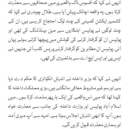
انہوں نے کہا کہ افسوس ناک واقعے پر میں صحافیوں سے معذرت
کرتا ہوں، یہ واقعہ اچانک پیش آیا ہے۔ طلال چوہدری نے کہا کہ
کشمیر ایکشن کمیٹی کے چند لوگ احتجاج کر رہے ہیں، ان کے
چند لوگوں نے پولیس اہلکاروں سے مین ہینڈلنگ کی تھی اور
پولیس ان کو گرفتار کرنے کی کوشش میں پیچھا کرتے ہوئے یہاں
آئی، پولیس ان مظاہرین کو گرفتار کرنے پریس کلب آئی جنہوں نے
ایس پی اور ایس ایچ اے سے بدتمیزی کی تھی۔
انہوں نے کہا کہ وزیر داخلہ نے انٹرنل انکوائری کا حکم دے دیا
ہے اور ہم غیر مشروط معافی مانگتے ہیں۔ وزیر مملکت داخلہ کا
کہنا تھا کہ میں اس واقعے کی ایک بار پھر مذمت کرتا ہوں ، میں
اسلام آباد پولیس اور وزارت داخلہ کی جانب سے معذرت خواہ
ہوں، آپ کا ابھی انٹرنل اجلاس ہونا ہے، امید ہے آپ میری آمد
اور ہماری معذرت قبول کریں گے۔