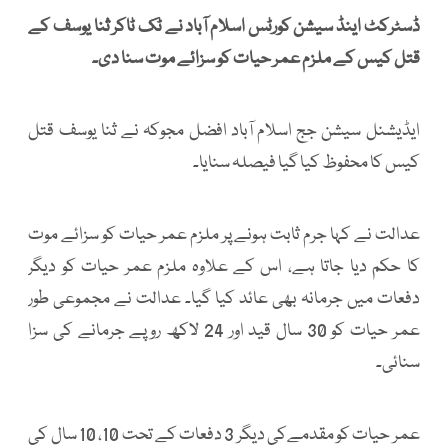
ڈسٹرکٹ اینڈ سیشن کورٹس اسلام آباد نے ٹک ٹاکر ثنا یوسف کے
قتل کیس کے ملزم عمر حیات کو سزائے موت سنا دی۔
ایڈیشنل سیشن جج اسلام آباد افضل مجوکہ نے ثنا یوسف قتل
کیس کا محفوظ کیا گیا فیصلہ سنایا۔
عدالت نے کہا جرم ثابت ہونے پر ملزم عمر حیات کو سزائے موت
کا حکم دیا جاتا ہے، اس کے علاوہ ملزم عمر حیات کو دیگر
دفعات میں جرمانہ بھی عائد کیا گیا۔ عدالت نے مجموعی طور
عمر حیات کو 30 سال قید اور 24 لاکھ روپے جرمانے کی سزا
سنائی۔
عمر حیات کو مقدمےکی دیگر 3 دفعات کے تحت 10، 10 سال کی