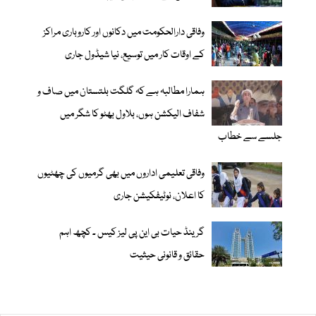
وفاقی دارالحکومت میں دکانوں اور کاروباری مراکز
کے اوقات کار میں توسیع، نیا شیڈول جاری
ہمارا مطالبہ ہے کہ گلگت بلتستان میں صاف و
شفاف الیکشن ہوں، بلاول بھٹو کا شگر میں
جلسے سے خطاب
وفاقی تعلیمی اداروں میں بھی گرمیوں کی چھٹیوں
کا اعلان، نوٹیفکیشن جاری
گرینڈ حیات بی این پی لیز کیس ۔ کچھ اہم
حقائق و قانونی حیثیت