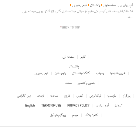
آپ یہاں ہیں:
صفحہ اول
پاکستان
قومی خبریں
ٹک ٹاکر ثنا یوسف قتل کیس کے ملزم کو سزائے موت سنادی گئی، 24 لاکھ روپے جرمانہ بھی
عائد
BACK TO TOP
لائیو
صفحہ اول
پاکستان
خیبر پختونخوا
پنجاب
گلگت بلتستان
بلوچستان
قومی خبریں
جموں و کشمیر
سندھ
پروگرام
دلچسپ
ٹیکنالوجی
کھیل
تفریح
صحت
تجارت
بین الاقوامی
کیریئرز
آر ایس ایس
PRIVACY POLICY
TERMS OF USE
English
کالم / بلاگ
موسم
پروگرام شیڈول