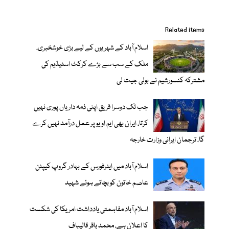
Related items
اسلام آباد کے شہریوں کے لیے بڑی خوشخبری،
ملک کے سب سے بڑے کرکٹ اسٹیڈیم کی
مشترکہ کنسورشیم نے بولی جیت لی
جب تک دوسرا فریق اپنی ذمہ داریاں پوری نہیں
کرتا، ایران بھی ایم او یو پر عمل درآمد نہیں کرے
گا، ترجمان ایرانی وزارت خارجہ
اسلام آباد میں ایئرفورس کے بہادر گروپ کیپٹن
عاصم خاتون کو بچاتے ہوئے شہید
اسلام آباد مفاہمتی یادداشت امریکا کی شکست
کا اعلان ہے، محمد باقر قالیباف