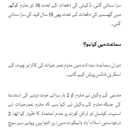
سزا سنائی گئی۔ ڈکیتی کی دفعات کے تحت 10 اور ملزم کوگھر
میں گھسنے کی دفعات کے تحت بھی 10 سال قید کی سزا سنائی
گئی۔
سماعت میں کیا ہوا؟
دوران سماعت عدالت میں ملزم عمر حیات کی کالز اور چیٹ کے
اسکرین شاٹس پیش کیے گئے۔
مدعی کے وکیل نے ملزم کو 2 بار سزائے موت دینے کی استدعا
کی جبکہ ملزم کے وکیل نے کہا ہے کہ ملزم عمرحیات نے
اسٹیٹ کونسل اور ٹرائل کورٹ پر عدم اعتماد کا اظہار کیا تھا، 2
درخواستیں اسلام آباد ہائیکورٹ میں زیرِ التوا ہیں، پہلے سے سوچ