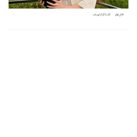
فائل فوٹو
ٹک ٹاکر ثنا یوسف