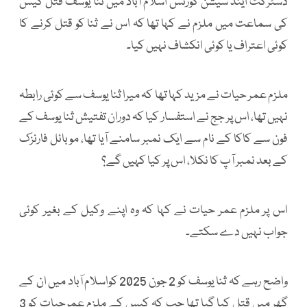
ڈسٹرکٹ اینڈ سیشن کورٹس اسلام آباد میں ثنا یوسف قتل کیس
کی سماعت میں ملزم نے کہا تھا کہ اس نے ثنا کو قتل کرنے کا
کوئی اعتراف یا کوئی انکشاف نہیں کیا۔
ملزم عمر حیات نے مزید کہا تھا کہ میرا ثنا یوسف سے کوئی رابطہ
نہیں تھا، اس پر جج نے استفسار کیا کہ دوران تفتیش ثنا یوسف کے
فون سے کاکا کے نام سے ایک نمبر سامنے آیا تھا، موبائل فارنزک
کے بعد نمبر آپ کا نکلا، اس پر کیا کہیں گے؟
اس پر ملزم عمر حیات نے کہا کہ وہ اپنے وکیل کے بغیر کوئی
جواب نہیں دے سکتے۔
واضح رہے کہ ثنا یوسف کو 2 جون 2025 کواسلام آباد میں ان کے
گھر میں قتل کیا گیا تھا جب کہ کیس کے ملزم عمرحیات کو 3