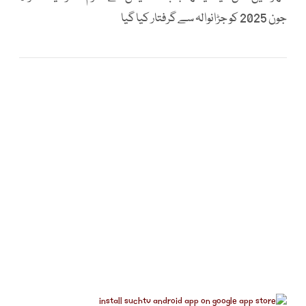
جون 2025 کو جڑانوالہ سے گرفتار کیا گیا