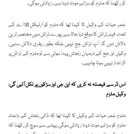
کر رکھنا کہ ملزم کو سزائے موت دینا ہے، زیادتی ہوگی۔
عمر حیات کے وکیل کا کہنا تھا کہ ملزم کو آرٹیکل 10اے کے
تحت فیئر ٹرائل کا موقع دیا جاتا ہے، پورے ٹرائل میں مختصر ترین
دلائل دوں گا، آپ ٹرائل جج نہیں بلکہ بطور ریفری دلائل سنیں،
وکیل اور جج کے درمیان رنجش پیدا ہوتی ہے تو ملزم کے ٹرائل پر
اثرانداز نہیں ہونا چاہیے۔
اس ڈر سے فیصلہ نہ کریں کہ این جی اوز سڑکوں پر نکل آئیں گی:
وکیل ملزم
ملزم عمر حیات کے وکیل کا کہنا تھا کہ ذاتی رنجش کے باعث
ملزم کو سزائے موت دینا زیادتی ہوگی، پہلے سے سوچ کر رکھنا کہ