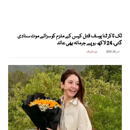
ٹک ٹاکر ثنا یوسف قتل کیس کے ملزم کو سزائے موت سنادی
گئی، 24 لاکھ روپے جرمانہ بھی عائد
مئی 20, 2026
ویب ڈیسک