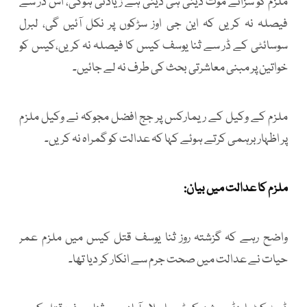
ملزم کو سزائے موت دینی ہی دینی ہے زیادتی ہوگی، اس ڈر سے
فیصلہ نہ کریں کہ این جی اوز سڑکوں پر نکل آئیں گی، لبرل
سوسائٹی کے ڈر سے ثنا یوسف کیس کا فیصلہ نہ کریں،کیس کو
خواتین پر مبنی معاشرتی بحث کی طرف نہ لے جائیں۔
ملزم کے وکیل کے ریمارکس پر جج افضل مجوکہ نے وکیل ملزم
پر اظہار برہمی کرتے ہوئے کہا کہ عدالت کو گمراہ نہ کریں۔
ملزم کا عدالت میں بیان:
واضح رہے کہ گزشتہ روز ثنا یوسف قتل کیس میں ملزم عمر
حیات نے عدالت میں صحت جرم سے انکار کر دیا تھا۔