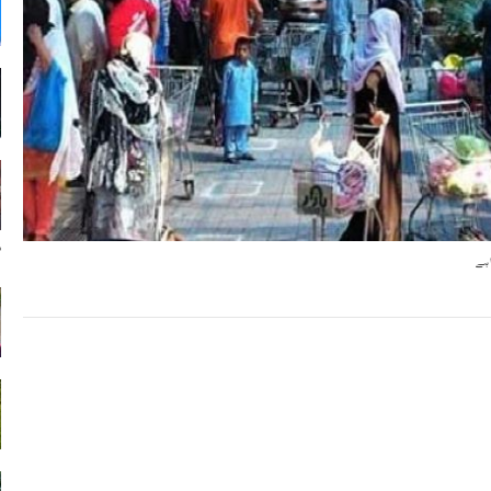
س
ا ہے