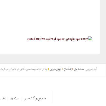
آپ یہاں ہیں:
صفحہ اول
پاکستان
قومی خبریں
وفاقی دارالحکومت میں دکانوں اور کاروباری مراکز کے
جموں و کشمیر
سندھ
خیبر