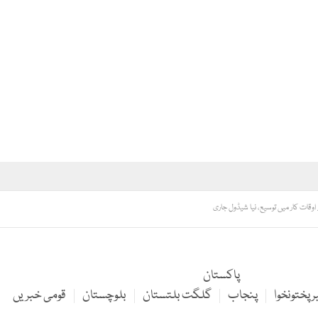
 اوقات کار میں توسیع، نیا شیڈول جاری
پاکستان
 پختونخوا
پنجاب
گلگت بلتستان
بلوچستان
قومی خبریں