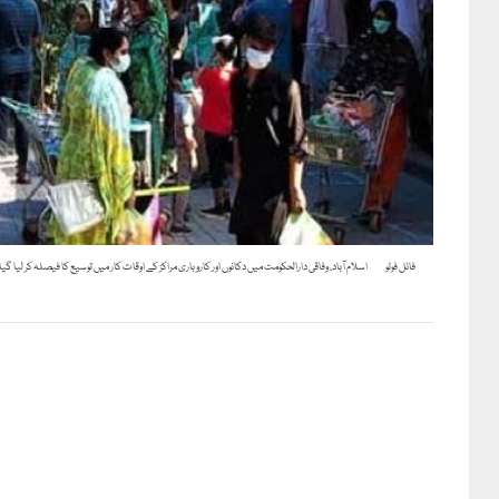
فائل فوٹو
اسلام آباد، وفاقی دارالحکومت میں دکانوں اور کاروباری مراکز کے اوقات کار میں توسیع کا فیصلہ کر لیا گی