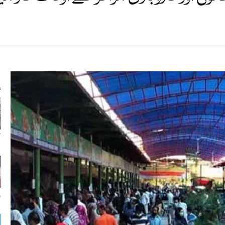
s
ک
ا