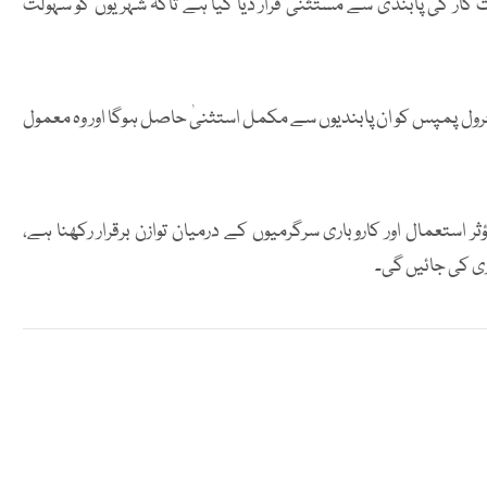
 کار کی پابندی سے مستثنیٰ قرار دیا گیا ہے تاکہ شہریوں کو سہولت
یٹرول پمپس کو ان پابندیوں سے مکمل استثنیٰ حاصل ہوگا اور وہ معمول
 استعمال اور کاروباری سرگرمیوں کے درمیان توازن برقرار رکھنا ہے،
ی کی جائیں گی۔