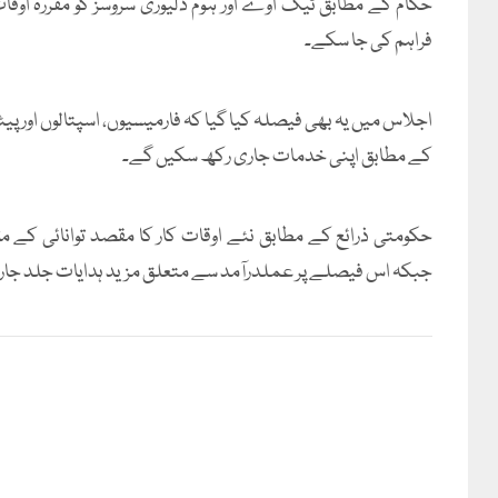
حکام کے مطابق ٹیک اوے اور ہوم ڈلیوری سروسز کو مقررہ اوقات
فراہم کی جا سکے۔
اجلاس میں یہ بھی فیصلہ کیا گیا کہ فارمیسیوں، اسپتالوں اور پ
کے مطابق اپنی خدمات جاری رکھ سکیں گے۔
حکومتی ذرائع کے مطابق نئے اوقات کار کا مقصد توانائی کے مؤثر
جبکہ اس فیصلے پر عملدرآمد سے متعلق مزید ہدایات جلد جار