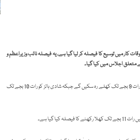
اوقات کار میں توسیع کا فیصلہ کر لیا گیا ہے، یہ فیصلہ نائب وزیراعظم و
ے متعلق اجلاس میں کیا گیا۔
اجلاس میں طے پایا کہ اسلام آباد میں دکانیں اور شاپنگ مالز اب رات 9 بجے تک کھلے رہ سکیں گے جبکہ شادی ہالز کو رات 10 بجے تک
یا گیا ہے۔