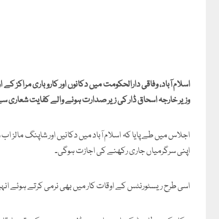
اسلام آباد، وفاقی دارالحکومت میں دکانوں اور کاروباری مراکز کے 
وزیر خارجہ اسحاق ڈار کی زیر صدارت ہونے والے کفایت شعاری س
اپنی سرگرمیاں جاری رکھنے کی اجازت ہوگی۔
اسی طرح ریسٹورنٹس کے اوقات کار میں بھی نرمی کرتے ہوئے انہیں رات 11 بجے تک کھلا رکھنے کا فیصلہ ک