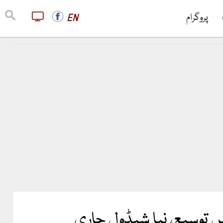
پروگرام
EN
یں توسیع، نیا شیڈول جاری