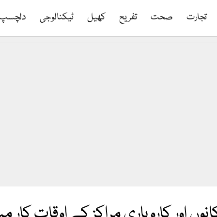
تجارت
صحت
تفریح
کھیل
ٹیکنالوجی
دلچسپ
وں اور کاروباری مراکز کے اوقات کار م