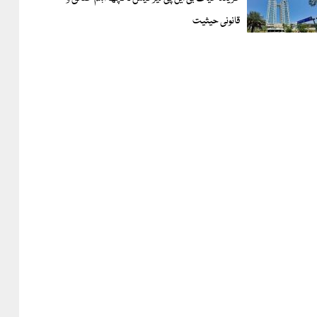
قانونی حیثیت