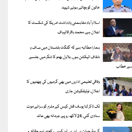
خاتون کو بچاتے ہوئے شہید
اسلام آباد مفاہمتی یادداشت امریکا کی شکست کا
اعلان ہے، محمد باقر قالیباف
ہمارا مطالبہ ہے کہ گلگت بلتستان میں صاف و
شفاف الیکشن ہوں، بلاول بھٹو کا شگر میں جلسے
ے خطاب
وفاقی تعلیمی اداروں میں بھی گرمیوں کی چھٹیوں کا
اعلان، نوٹیفکیشن جاری
ٹک ٹاکر ثنا یوسف قتل کیس کے ملزم کو سزائے موت
سنادی گئی، 24 لاکھ روپے جرمانہ بھی عائد
گرینڈ حیات بی این پی لیز کیس ۔ کچھ اہم حقائق و