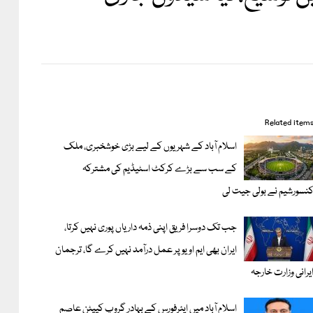
Related item
اسلام آباد کے شہریوں کے لیے بڑی خوشخبری، ملک
کے سب سے بڑے کرکٹ اسٹیڈیم کی مشترکہ
نسورشیم نے بولی جیت لی
جب تک دوسرا فریق اپنی ذمہ داریاں پوری نہیں کرتا،
ایران بھی ایم او یو پر عمل درآمد نہیں کرے گا، ترجمان
یرانی وزارت خارجہ
اسلام آباد میں ایئرفورس کے بہادر گروپ کیپٹن عاصم