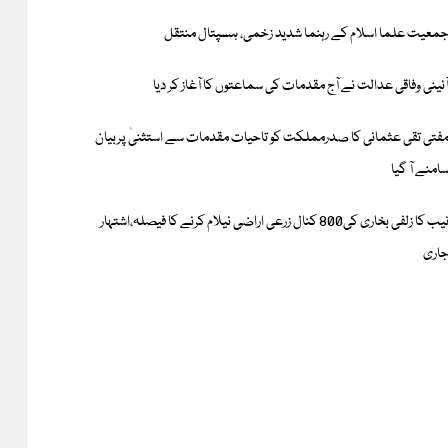
معیت علما اسلام کے رہنما شدید زخمی، ہسپتال منتقل
ٓئینی وفاقی عدالت نے آج مقدمات کی سماعتوں کا آغاز کر دیا
فتی تقی عثمانی کا صدرمملکت کو تاحیات مقدمات سے استثنیٰ پربیان
امنے آ گیا
نیب کا زلفی بخاری کی800 کنال زرعی اراضی نیلام کرنے کا فیصلہ،اشتہار
اری