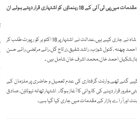
راولپنڈی کی انسداد دہشتگردی عدالت نے 9 مئی کے مختلف مقدمات میں پی ٹی آئی کے 18 رہنماؤں کو اشتہاری قرار دیتے ہوئے ان
ج
ا
ملزمان کے اشتہار انسداد دہشتگردی عدالت کے جج امجد علی شاہ نے جاری کیے ہیں،عدالت نے اشتہار پر 18 اکتوبر کو رپورٹ طلب کر
م
، احمد چھٹہ ،کنول شوزب، راشد شفیق،زر تاج گل،رائے مرتضی،رائے حسن
س
جاز،شکیل احمد خان،محمد اشرف خان شامل ہیں ۔
ج
یے گئے تھے،وارنٹ گرفتاری کی عدم تعمیل و حاضری پر ملزمان کے
فرور قرار دینے کی کاروائی کا آغاز ہوگا۔ اشتہار تھانہ نیوٹاؤن، صادق
کینٹ اور آر اے بازار کے مقدمات میں جاری کیا گیا ہے۔