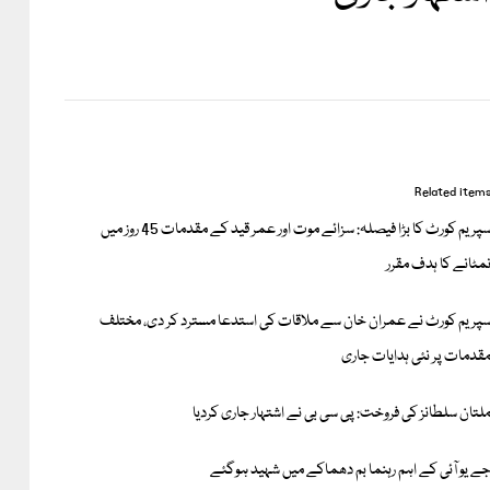
Related item
سپریم کورٹ کا بڑا فیصلہ: سزائے موت اور عمر قید کے مقدمات 45 روز میں
مٹانے کا ہدف مقرر
پریم کورٹ نے عمران خان سے ملاقات کی استدعا مسترد کر دی، مختلف
قدمات پر نئی ہدایات جاری
لتان سلطانز کی فروخت: پی سی بی نے اشتہار جاری کردیا
ے یو آئی کے اہم رہنما بم دھماکے میں شہید ہوگئے