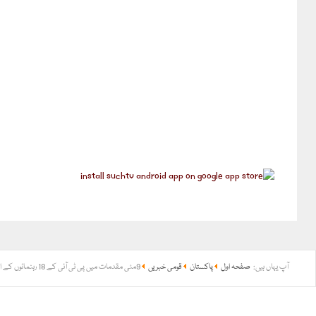
آپ یہاں ہیں:
صفحہ اول
پاکستان
قومی خبریں
9مئی مقدمات میں پی ٹی آئی کے 18 رہنمائوں کے اشتہار جاری