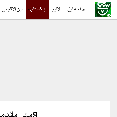
صفحہ اول
لائیو
پاکستان
بین الاقوامی
9مئی مقدمات میں پی ٹی آئی کے 18 رہنمائوں کے اشتہار جاری