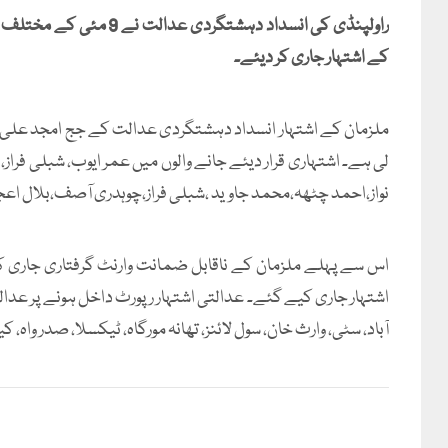
کے اشتہار جاری کر دیئے۔
لی ہے۔ اشتہاری قرار دیئے جانے والوں میں عمر ایوب، شبلی فراز
نواز،احمد چٹھہ،محمد جاوید ،شبلی فراز،چوہدری آصف،بلال اع
اس سے پہلے ملزمان کے ناقابل ضمانت وارنٹ گرفتاری جاری ک
اشتہار جاری کیے گئے۔ عدالتی اشتہار رپورٹ داخل ہونے پر عدالتی م
آباد، سٹی، وارث خان، سول لائنز، تھانہ مورگاہ، ٹیکسلا، صدر واہ، 