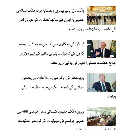
پاکستان اپنے بہترین ہمسایہ برادر ملک اسلامی
جمہوریہ ایران کے ساتھ تعلقات کو انتہائی قدر
کی نگاہ سے دیکھتا ہے: وزیراعظم
ڈسکوز کی نجکاری میں عالمی معیار کے سرمایہ
کاروں کی شمولیت یقینی بنانے کے لیے موثر اور
جامع حکمت عملی اختیار کی جائے: وزیراعظم
وزیراعظم کی اوگرا میں اصلاحات اور ایندھن
سپلائی کی ڈیجیٹل نگرانی مزید مؤثر بنانے کی
ہدایت
بیرون ملک مقیم پاکستانی ہمارا قیمتی اثاثہ ہیں
جنہیں ہر قسم کی سہولیات کی فراہمی حکومت