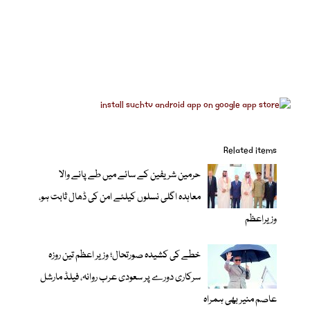
Related items
حرمین شریفین کے سائے میں طے پانے والا
معاہدہ اگلی نسلوں کیلئے امن کی ڈھال ثابت ہو،
وزیراعظم
خطے کی کشیدہ صورتحال؛ وزیر اعظم تین روزہ
سرکاری دورے پر سعودی عرب روانہ، فیلڈ مارشل
عاصم منیر بھی ہمراہ