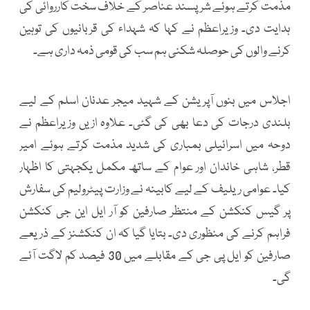
مذمت کرتے ہوئے شرپسند عناصر کے خلاف سخت کارروائی کی
ہدایت دی۔ وزیراعظم نے کہا کہ شہداء کی قربانیوں کی توہین
کرنے والوں کی حوصلہ شکنی ہم سب کی قومی ذمہ داری ہے۔
اجلاس میں بنوں آپریشن کے شہید میجر عدنان اسلم کے لیے
بلندی درجات کی دعا بھی کی گئی۔ علاوہ ازیں وزیراعظم نے
دوحہ میں اسرائیلی بمباری کی شدید مذمت کرتے ہوئے امیر
قطر، شاہی خاندان اور عوام کے ساتھ مکمل یکجہتی کا اظہار
کیا۔ عوامی ریلیف کے لیے کابینہ نے وزارت پیٹرولیم کی سفارش
پر گیس کنکشن کے منتظر صارفین کو آر ایل این جی کنکشن
فراہم کرنے کی منظوری دی۔ بتایا گیا کہ ان کنکشنز کے ذریعے
صارفین کو ایل پی جی کے مقابلے میں 30 فیصد کم لاگت آئے
گی۔