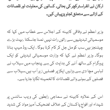
ارکان نے انفراسٹرکچر کی بحالی، کسانوں کی معاونت اور نقصانات
کے ازالے سے متعلق تجاویز پیش کیں۔
وزیر اعظم نے وفاقی کابینہ کے اجلاس سے خطاب میں کہا کہ
موسمیاتی تبدیلیوں سے راتوں رات نہیں نمٹا جاسکتا ، بہت بڑے
چیلنجز ہیں سب کو مل جل کر کام کرنا ہوگا ، ایک روڈ میپ بنانا
ہوگا۔ وزیر اعظم نے کہا کہ وزارت موسمیاتی تبدیلی کو ایک
پروگرام کے ساتھ آنے کی ہدایت کی ہے ،پنجاب میں سیلاب نے
تباہی مچا دی ہے،ہزاروں ایکڑ پر فصلیں زیر آب ہیں،سیلاب سے
فصلوں کے ہونے والے نقصانات کا تخمینہ لگایا جارہا ہے۔
اس کے علاوہ کابینہ نے سماجی رابطوں کی ویب سائٹس پر
شہداء اور افواجِ پاکستان کے خلاف تضحیک آمیز مواد کی شدید