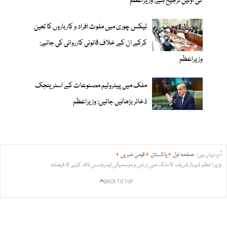
کی اولین ترجیح ہے، وزیراعظم
ٹیکس چوری میں ملوث افراد و کارباروں کا تعین
کرکے ان کے خلاف قانونی کارروائی کی جائے:
وزیراعظم
ملک میں پیٹرولیم مصنوعات کے اسٹریٹجک
ذخائر بڑھائیں جائیں: وزیراعظم
آپ یہاں ہیں:
صفحہ اول
پاکستان
قومی خبریں
وزیر اعظم شہباز شریف کا ملک میں زرعی و موسمیاتی ایمرجنسی نافذ کرنے کا فیصلہ
BACK TO TOP