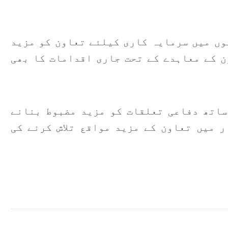
س
ہ
وں میں سرمایہ کاری کیلئے تعاون کو مزید
ب
ن کے معاہدے کے تحت جاری اقدامات کا بھی
ا
ف
ٹ
ساتھ دفاعی تعلقات کو مزید مضبوط بنانے
ت
ر میں تعاون کے مزید مواقع تلاش کرنے کی
ج
م
ذ