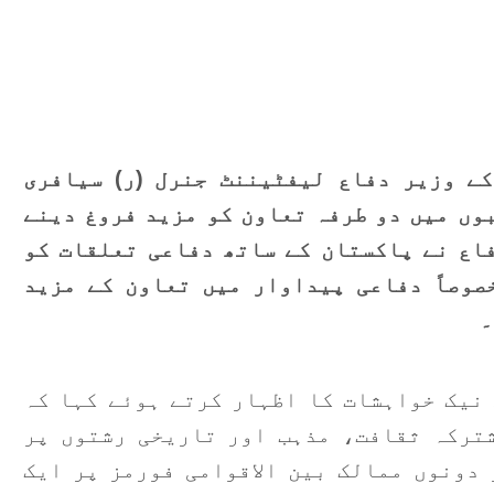
خ
س
م
پ
ے وزیر دفاع لیفٹیننٹ جنرل (ر) سیافری
ا
بوں میں دو طرفہ تعاون کو مزید فروغ دینے
ا
اع نے پاکستان کے ساتھ دفاعی تعلقات کو
و
صوصاً دفاعی پیداوار میں تعاون کے مزید
ڈ
۔
ک
ا
نیک خواہشات کا اظہار کرتے ہوئے کہا کہ
و
ترکہ ثقافت، مذہب اور تاریخی رشتوں پر
دونوں ممالک بین الاقوامی فورمز پر ایک
و