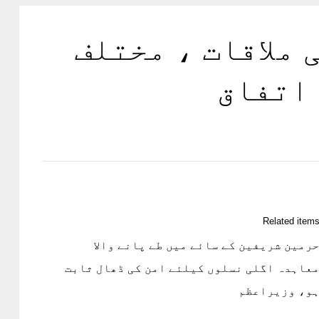
ملاقات ، مختلف
 اتفاق
Related item
رمین شریفین کے سائے میں طے پانے والا
عاہدہ اگلی نسلوں کیلئے امن کی ڈھال ثابت
و، وزیراعظم