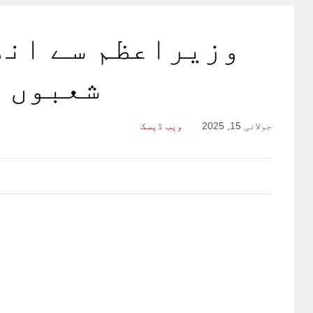
وزیراعظم سے انڈ
شعبوں م
جولائی 15, 2025
ویب ڈیسک