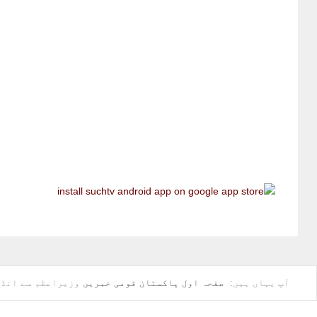
آپ یہاں ہیں:
صفحہ اول
پاکستان
قومی خبریں
وزیراعظم سے انڈو