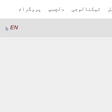
ل
ٹیکنالوجی
دلچسپ
پروگرام
EN