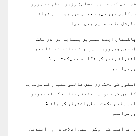
طے کی کشیدہ صورتحال؛ وزیر اعظم تین روزہ
رکاری دورے پر سعودی عرب روانہ، فیلڈ
ارشل عاصم منیر بھی ہمراہ
اکستان اپنے بہترین ہمسایہ برادر ملک
سلامی جمہوریہ ایران کے ساتھ تعلقات کو
نتہائی قدر کی نگاہ سے دیکھتا ہے:
زیراعظم
سکوز کی نجکاری میں عالمی معیار کے سرمایہ
اروں کی شمولیت یقینی بنانے کے لیے موثر
ور جامع حکمت عملی اختیار کی جائے:
زیراعظم
زیراعظم کی اوگرا میں اصلاحات اور ایندھن