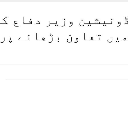
ونیشین وزیر دفاع کی 
یں تعاون بڑھانے پر
s
ح
م
ہ