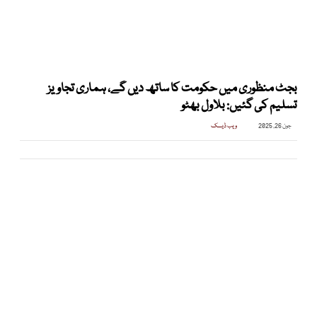
بجٹ منظوری میں حکومت کا ساتھ دیں گے، ہماری تجاویز
تسلیم کی گئیں: بلاول بھٹو
جون 26, 2025
ویب ڈیسک