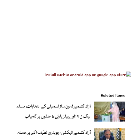
Related items
آزاد کشمیر قانون ساز اسمبلی کے انتخابات: مسلم
ليگ ن 14اور پیپلزپارٹی 5 حلقوں پر کامیاب
آزاد کشمیر الیکشن: چوہدری لطیف اکبر پر حملہ،