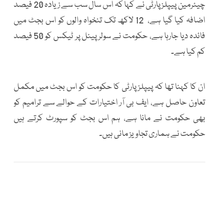
چیئرمین پیپلز پارٹی نے کہا کہ اس سال سب سے زیادہ 20 فیصد
اضافہ کیا گیا ہے، 12 لاکھ تک تنخواہ والوں کو اس بجٹ میں
فائدہ دیا جارہا ہے، حکومت نے سولر پینل پر ٹیکس کو 50 فیصد
کم کیا ہے۔
ان کا کہنا تھا کہ پیپلز پارٹی کا حکومت کو اس بجٹ میں مکمل
تعاون حاصل ہے، ایف بی آر اختیارات کے حوالے سے ترامیم کو
بھی حکومت نے مانا ہے، ہم اس بجٹ کو سپورٹ کرتے ہیں
حکومت نے ہماری تجاویز مانی ہیں۔