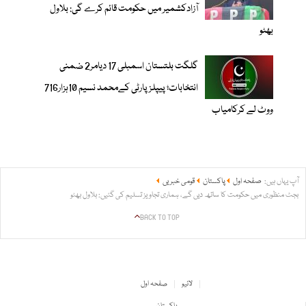
آزادکشمیر میں حکومت قائم کرے گی: بلاول
بھٹو
گلگت بلتستان اسمبلی 17 دیامر2 ضمنی
انتخابات؛ پیپلزپارٹی کےمحمد نسیم 10ہزار716
ووٹ لے کرکامیاب
آپ یہاں ہیں:
صفحہ اول
پاکستان
قومی خبریں
بجٹ منظوری میں حکومت کا ساتھ دیں گے، ہماری تجاویز تسلیم کی گئیں: بلاول بھٹو
BACK TO TOP
لائیو
صفحہ اول
پاکستان