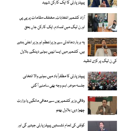
پیپلز پارٹی کا ایک کارکن شہید
آزاد کشمیر انتخابات، مختلف مقامات پر پی پی
اور ن لیگ میں تصادم، ایک کارکن جاں بحق
یہ ہر بار دھاندلی سے وزیراعظم اور وزیر اعلیٰ بنتے
ہیں، کشمیر میں ایسا نہیں ہونے دینگے، بلاول
کی ن لیگ پر کڑی تنقید
پیپلز پارٹی کا مظفرآباد میں ہونے والا انتخابی
جلسہ موخر، اہم وجہ بھی سامنے آگئی
وفاقی وزیر کشمیریوں سے معافی مانگیں یا وزارت
چھوڑ دیں: بلاول بھٹو
کوٹلی کی تمام نشستیں پیپلزپارٹی جیتے گی اور