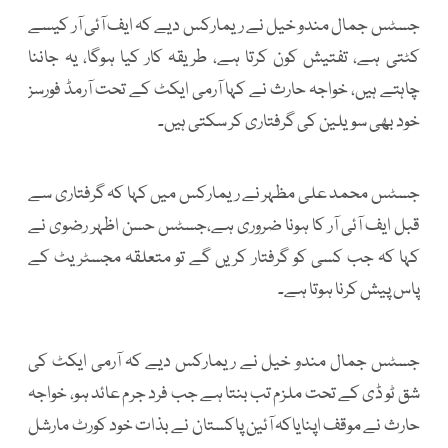
جسٹس جمال مندو خیل نے ریمارکس دیے کہ ایف آئی آر کیسے
کٹتی ہے، تفتیش کون کرتا ہے، طریقہ کار کیا ہوگا، یہ جاننا
چاہتے ہیں، خواجہ حارث نے کہا آرمی ایکٹ کے تحت آرمڈ فورسز
خود بھی سویلین کی گرفتاری کر سکتی ہیں۔
جسٹس محمد علی مظہر نے ریمارکس میں کہا کہ گرفتاری سے
قبل ایف آئی آر کا ہونا ضروری ہے،جسٹس حسن اظہر رضوی نے
کہا کہ جب کسی کو گرفتار کریں گے تو متعلقہ مجسٹریٹ کے
پاس پیش کرنا ہوتا ہے۔
جسٹس جمال مندو خیل نے ریمارکس دیے کہ آرمی ایکٹ کی
شق ٹو ڈی کے تحت ملزم تب بنتا ہے جب فرد جرم عائد ہو، خواجہ
حارث نے موقف اپنایاکہ آئین پاکستان نے بذات خود کورٹ مارشل