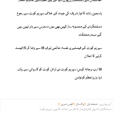
افغانستان سے دہشتگردی پوری دنیا کے لیے خطرہ ہے: عاصم افتخار
یاسمین راشد کا نواز شریف کی جیت کے خلاف سپریم کورٹ سے رجوع
دہشتگردی کے منصوبہ ساز کہیں بھی ہوں دسترس سے باہر نہیں رہیں
گے: صدر مملکت
سپریم کورٹ کے فیصلے پر غصہ: عالمی ٹیرف 10 سے بڑھا کر 15 فیصد
کرنے کا اعلان
10 ارب ہرجانہ کیس: سپریم کورٹ نے ٹرائل کورٹ کو کارروائی سے روک
دیا، وزیراعظم کو نوٹس
آپ یہاں ہیں:
صفحہ اول
پاکستان
قومی خبریں
دہشتگردی کنٹرول کرنا پارلیمان کا کام ہے عدالت کا نہیں: سپریم کورٹ