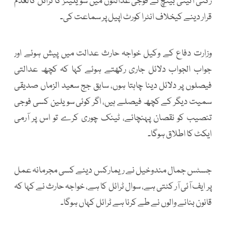
رکنی آئینی بینچ نے فوجی عدالتوں میں سویلینز کا ٹرائل کالعدم
قرار دینے کیخلاف انٹرا کورٹ اپیل پر سماعت کی۔
وزارت دفاع کے وکیل خواجہ حارث عدالت میں پیش ہوئے اور
جواب الجواب دلائل جاری رکھتے ہوئے کہا کہ کچھ عدالتی
فیصلوں پر دلائل دینا چاہتا ہوں، سابق جج سعید الزماں صدیقی
سمیت دیگر کے کچھ فیصلے ہیں، اگر کوئی سویلین کسی فوجی
تنصیب کو نقصان پہنچائے، ٹینک چوری کرے تو اس پر آرمی
ایکٹ کا اطلاق ہوگا۔
جسٹس جمال مندوخیل نے ریمارکس دیئے کسی مجرمانہ عمل
پر ایف آئی آر کٹتی ہے، سوال ٹرائل کا ہے، خواجہ حارث نے کہا کہ
قانون بنانے والوں نے طے کرنا ہے ٹرائل کہاں ہوگا۔