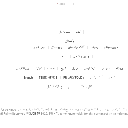
BACK TO TOP
لائیو
صفحہ اول
پاکستان
خیبر پختونخوا
پنجاب
گلگت بلتستان
بلوچستان
قومی خبریں
جموں و کشمیر
سندھ
پروگرام
دلچسپ
ٹیکنالوجی
کھیل
تفریح
صحت
تجارت
بین الاقوامی
کیریئرز
آر ایس ایس
PRIVACY POLICY
TERMS OF USE
English
کالم / بلاگ
موسم
پروگرام شیڈول
Urdu News - پاکستان اور دنیا بھر سے بریکنگ نیوز، کھیل، صحت، تفریح، تجارت اور ٹیکنالوجی کی تازہ ترین اردو خبریں
All Rights Reserved ©
SUCH TV
2023. SUCH TV is not responsible for the content of external sites.