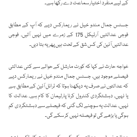
کے لیے منفرد اختیار سماعت دے رکھا ہے۔
جسٹس جمال مندو خیل نے ریمارکس دیے کہ آپ کے مطابق
فوجی عدالتیں آرٹیکل 175 کے زمرے میں نہیں آتیں، فوجی
عدالتیں آئین کی کس شق کے تحت ہیں پھر یہ بتا دیں۔
خواجہ حارث نے کہا کہ کورٹ مارشل کے حوالے سے کئی عدالتی
فیصلے موجود ہیں، جسٹس جمال مندو خیل نے ریمارکس دیے
کہ عدالتوں نے صرف یہ دیکھنا ہوتا کہ ٹرائل آئین کے مطابق ہے
یا نہیں، دہشتگردی کنٹرول کرنا پارلیمان کا کام ہے، عدالت کا
نہیں، عدالت یہ سوچنے لگ گئی کہ فیصلے سے دہشتگردی کم
ہوگی یا بڑھے گی تو فیصلہ نہیں کر سکے گی۔