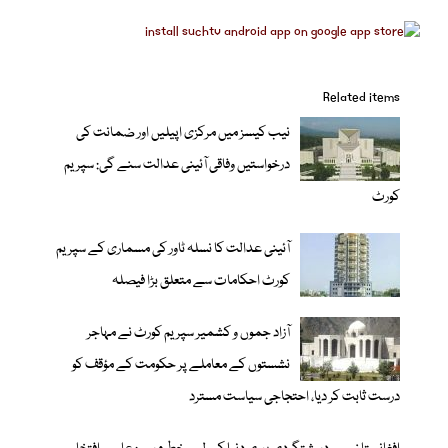
Related items
نیب کیسز میں مرکزی اپیلیں اور ضمانت کی
درخواستیں وفاقی آئینی عدالت سنے گی: سپریم
کورٹ
آئینی عدالت کا نسلہ ٹاور کی مسماری کے سپریم
کورٹ احکامات سے متعلق بڑا فیصلہ
آزاد جموں و کشمیر سپریم کورٹ نے مہاجر
نشستوں کے معاملے پر حکومت کے مؤقف کو
درست ثابت کر دیا، احتجاجی سیاست مسترد