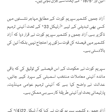
آئین اور *1975* کے ایکٹ سے جڑی ہوئی ہیں۔
آزاد جموں کشمیر سپریم کورٹ کے مطابق مہاجر نشستوں میں
کسی بھی تبدیلی کے لیے *آرٹیکل 33* کے تحت آئینی ترمیم
ناگزیر ہے، آزاد جموں و کشمیر سپریم کورٹ نے قرار دیا کہ آزاد
کشمیر میں فیصلہ کن قوت سڑکوں پر احتجاج نہیں بلکہ آئین کی
بالادستی ہے۔
سپریم کورٹ نے حکومت کے اس فیصلے کی توثیق کی کہ باقی
ماندہ آئینی معاملات منتخب اسمبلی کے سپرد کیے جائیں،
عدالت نے واضح کیا ہے کہ آئینی ترمیم عوامی مینڈیٹ،
پارلیمانی بحث اور آئینی طریقۂ کار سے ہی ممکن ہے۔
آزاد جموں و کشمیر سپریم کورٹ نے کہا کہ آرٹیکل 22(4)* کے