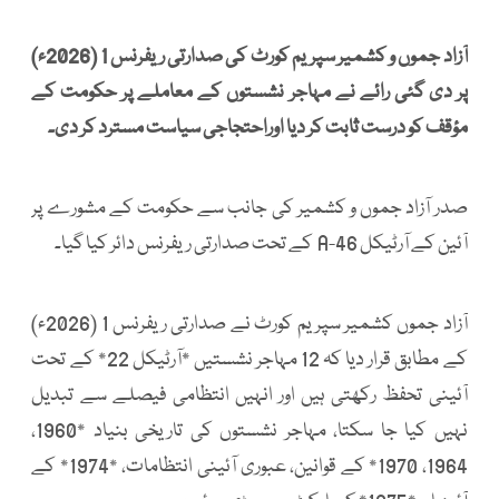
آزاد جموں و کشمیر سپریم کورٹ کی صدارتی ریفرنس 1 (2026ء)
پر دی گئی رائے نے مہاجر نشستوں کے معاملے پر حکومت کے
مؤقف کو درست ثابت کر دیا اوراحتجاجی سیاست مسترد کر دی۔
صدر آزاد جموں و کشمیر کی جانب سے حکومت کے مشورے پر
آئین کے آرٹیکل 46-A کے تحت صدارتی ریفرنس دائر کیا گیا۔
آزاد جموں کشمیر سپریم کورٹ نے صدارتی ریفرنس 1 (2026ء)
کے مطابق قرار دیا کہ 12 مہاجر نشستیں *آرٹیکل 22* کے تحت
آئینی تحفظ رکھتی ہیں اور انہیں انتظامی فیصلے سے تبدیل
نہیں کیا جا سکتا، مہاجر نشستوں کی تاریخی بنیاد *1960،
1964، 1970* کے قوانین، عبوری آئینی انتظامات، *1974* کے