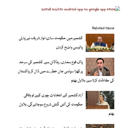
Related items
کشمیر میں حکومت سازی؛ نواز شریف نے پارٹی
پالیسی واضح کردی
پاک فوج ہماری ریڈلائن ہے، کشمیر کی سرحد
پرکھڑا سپاہی جان خطرے میں ڈال کر پاکستان
کی حفاظت کرتا ہے: بلاول بھٹو
آزادکشمیر کے انتخابات چوری کیے تو وفاقی
حکومت کی اُلٹی گنتی شروع ہوجائےگی، بلاول
بھٹو