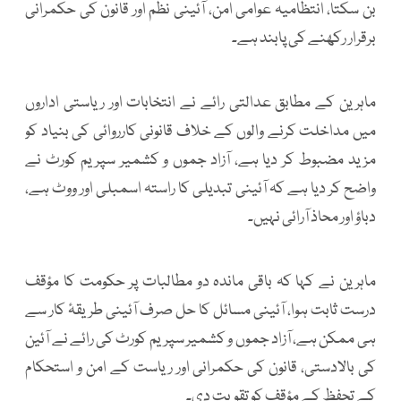
بن سکتا، انتظامیہ عوامی امن، آئینی نظم اور قانون کی حکمرانی
برقرار رکھنے کی پابند ہے۔
ماہرین کے مطابق عدالتی رائے نے انتخابات اور ریاستی اداروں
میں مداخلت کرنے والوں کے خلاف قانونی کارروائی کی بنیاد کو
مزید مضبوط کر دیا ہے، آزاد جموں و کشمیر سپریم کورٹ نے
واضح کر دیا ہے کہ آئینی تبدیلی کا راستہ اسمبلی اور ووٹ ہے،
دباؤ اور محاذ آرائی نہیں۔
ماہرین نے کہا کہ باقی ماندہ دو مطالبات پر حکومت کا مؤقف
درست ثابت ہوا، آئینی مسائل کا حل صرف آئینی طریقۂ کار سے
ہی ممکن ہے، آزاد جموں و کشمیر سپریم کورٹ کی رائے نے آئین
کی بالادستی، قانون کی حکمرانی اور ریاست کے امن و استحکام
کے تحفظ کے مؤقف کو تقویت دی۔