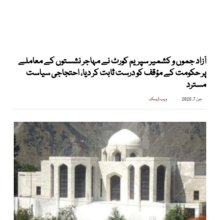
آزاد جموں و کشمیر سپریم کورٹ نے مہاجر نشستوں کے معاملے
پر حکومت کے مؤقف کو درست ثابت کر دیا، احتجاجی سیاست
مسترد
جون 7, 2026
ویب ڈیسک