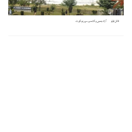
فائل فوٹو
آزاد جموں و کشمیر سپریم کورٹ