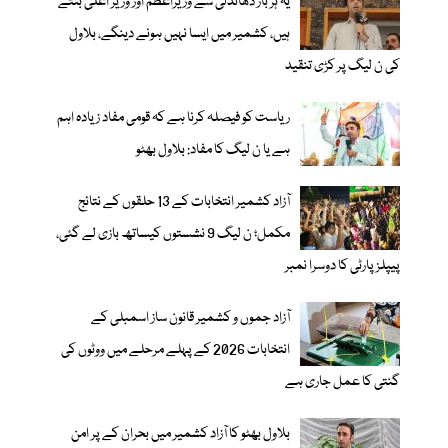
یہ ہر بار دھاندلی سے وزیراعظم اور وزیر اعلیٰ بنتے
ہیں، کشمیر میں ایسا نہیں ہونے دینگے، بلاول
کی ن لیگ پر کڑی تنقید
ریاست کو فیصلہ کرنا ہے کہ قومی مفاد زیادہ اہم
ہے یا ن لیگ کا مفاد: بلاول بھٹو
آزاد کشمیر انتخابات کے 13 حلقوں کے نتائج
مکمل؛ ن لیگ 9 نشستوں کیساتھ بازی لے گئی،
پیپلزپارٹی کا دوسرا نمبر
آزاد جموں و کشمیر قانون ساز اسمبلی کے
انتخابات 2026 کے پہلے مرحلے میں ووٹوں کی
گنتی کا عمل جاری ہے
بلاول بھٹو کا آزاد کشمیر میں بحران کے پر امن