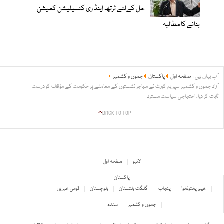
حل کےلئے ٹرتھ اینڈ ری کنسیلیشن کمیشن
بنانے کا مطالبہ
آپ یہاں ہیں:
صفحہ اول
پاکستان
جموں و کشمیر
آزاد جموں و کشمیر سپریم کورٹ نے مہاجر نشستوں کے معاملے پر حکومت کے مؤقف کو درست
ثابت کر دیا، احتجاجی سیاست مسترد
BACK TO TOP
لائیو
صفحہ اول
پاکستان
خیبر پختونخوا
پنجاب
گلگت بلتستان
بلوچستان
قومی خبریں
جموں و کشمیر
سندھ