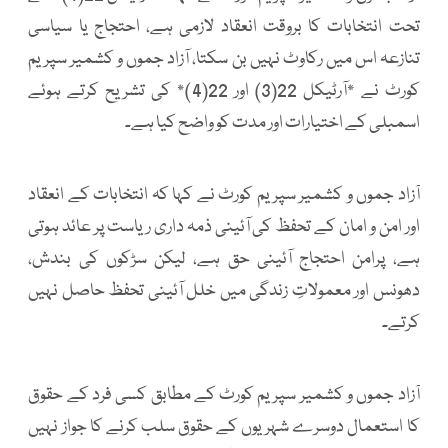
تحت انتخابات کا بروقت انعقاد لازمی ہے، احتجاج یا سیاسی
تنازعہ اس میں رکاوٹ نہیں بن سکتا، آزاد جموں و کشمیر سپریم
کورٹ نے *آرٹیکل 22(3) اور 22(4)* کی تشریح کرتے ہوئے
اسمبلی کے اختیارات اور مدت کو واضح کیا ہے۔
آزاد جموں و کشمیر سپریم کورٹ نے کہا کہ انتخابات کے انعقاد
اور امن و امان کے تحفظ کی آئینی ذمہ داری ریاست پر عائد ہوتی
ہے، پرامن احتجاج آئینی حق ہے، لیکن سڑکوں کی بندش،
دھونس اور معمولاتِ زندگی میں خلل آئینی تحفظ حاصل نہیں
کرتے۔
آزاد جموں و کشمیر سپریم کورٹ کے مطابق کسی فرد کے حقوق
کا استعمال دوسرے شہریوں کے حقوق سلب کرنے کا جواز نہیں