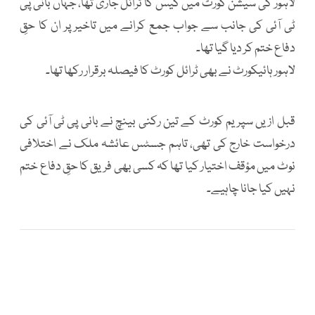
لاہور کی سیشن کورٹ میں کیس کا ٹرائل جاری تھا، جہاں بانی پی
ٹی آئی کی جانب سے جواب جمع کرانے میں تاخیر پر ان کا حقِ
دفاع ختم کر دیا گیا تھا۔
لاہور ہائیکورٹ نے بھی ٹرائل کورٹ کا فیصلہ برقرار رکھا تھا۔
قبل ازیں سپریم کورٹ کے تین رکنی بینچ نے بانی پی ٹی آئی کی
درخواست خارج کی تھی، تاہم جسٹس عائشہ ملک نے اختلافی
نوٹ میں مؤقف اختیار کیا تھا کہ کسی بھی فریق کا حقِ دفاع ختم
نہیں کیا جانا چاہیے۔