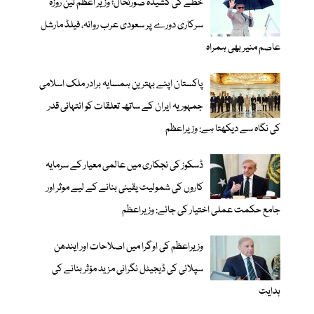
خطے کی کشیدہ صورتحال؛ وزیر اعظم تین روزہ
سرکاری دورے پر سعودی عرب روانہ، فیلڈ مارشل
عاصم منیر بھی ہمراہ
پاکستان اپنے بہترین ہمسایہ برادر ملک اسلامی
جمہوریہ ایران کے ساتھ تعلقات کو انتہائی قدر
کی نگاہ سے دیکھتا ہے: وزیراعظم
ڈسکوز کی نجکاری میں عالمی معیار کے سرمایہ
کاروں کی شمولیت یقینی بنانے کے لیے موثر اور
جامع حکمت عملی اختیار کی جائے: وزیراعظم
وزیراعظم کی اوگرا میں اصلاحات اور ایندھن
سپلائی کی ڈیجیٹل نگرانی مزید مؤثر بنانے کی
ہدایت