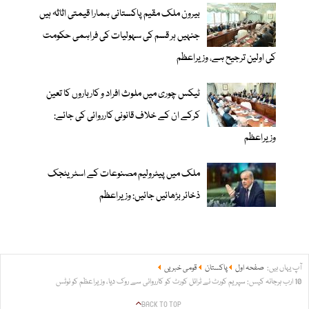
بیرون ملک مقیم پاکستانی ہمارا قیمتی اثاثہ ہیں
جنہیں ہر قسم کی سہولیات کی فراہمی حکومت
کی اولین ترجیح ہے، وزیراعظم
ٹیکس چوری میں ملوث افراد و کارباروں کا تعین
کرکے ان کے خلاف قانونی کارروائی کی جائے:
وزیراعظم
ملک میں پیٹرولیم مصنوعات کے اسٹریٹجک
ذخائر بڑھائیں جائیں: وزیراعظم
آپ یہاں ہیں:
صفحہ اول
پاکستان
قومی خبریں
10 ارب ہرجانہ کیس: سپریم کورٹ نے ٹرائل کورٹ کو کارروائی سے روک دیا، وزیراعظم کو نوٹس
BACK TO TOP