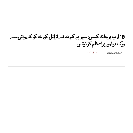
10 ارب ہرجانہ کیس: سپریم کورٹ نے ٹرائل کورٹ کو کارروائی سے
روک دیا، وزیراعظم کو نوٹس
فروری 20, 2026
ویب ڈیسک