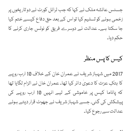
جسٹس عائشہ ملک نے کہا کہ جب ٹرائل کورٹ نے دو تاریخوں پر
زخمی ہونے کو تسلیم کیا تو اس کے بعد حقِ دفاع کیسے ختم کیا
جا سکتا ہے۔ عدالت نے دوسرے فریق کو نوٹس جاری کرنے کا
حکم دیا۔
کیس کا پس منظر
2017 میں شہباز شریف نے عمران خان کے خلاف 10 ارب روپے
کا ہتکِ عزت کا دعویٰ دائر کیا تھا۔ عمران خان نے الزام لگایا تھا
کہ پاناما کیس پر خاموشی کے لیے انہیں 10 ارب روپے کی
پیشکش کی گئی، جسے شہباز شریف نے جھوٹ قرار دیتے ہوئے
عدالت سے رجوع کیا۔