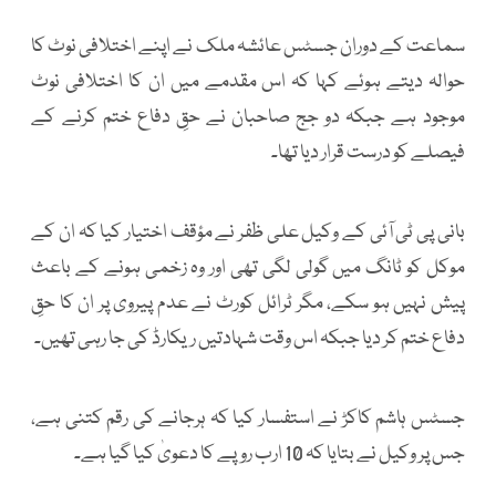
سماعت کے دوران جسٹس عائشہ ملک نے اپنے اختلافی نوٹ کا
حوالہ دیتے ہوئے کہا کہ اس مقدمے میں ان کا اختلافی نوٹ
موجود ہے جبکہ دو جج صاحبان نے حقِ دفاع ختم کرنے کے
فیصلے کو درست قرار دیا تھا۔
بانی پی ٹی آئی کے وکیل علی ظفر نے مؤقف اختیار کیا کہ ان کے
موکل کو ٹانگ میں گولی لگی تھی اور وہ زخمی ہونے کے باعث
پیش نہیں ہو سکے، مگر ٹرائل کورٹ نے عدم پیروی پر ان کا حقِ
دفاع ختم کر دیا جبکہ اس وقت شہادتیں ریکارڈ کی جا رہی تھیں۔
جسٹس ہاشم کاکڑ نے استفسار کیا کہ ہرجانے کی رقم کتنی ہے،
جس پر وکیل نے بتایا کہ 10 ارب روپے کا دعویٰ کیا گیا ہے۔