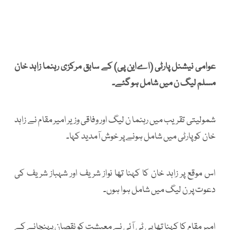
عوامی نیشنل پارٹی (اےاین پی) کے سابق مرکزی رہنما زاہد خان
مسلم لیگ ن میں شامل ہو گئے۔
شمولیتی تقریب میں رہنما ن لیگ اور وفاقی وزیر امیر مقام نے زاہد
خان کو پارٹی میں شامل ہونے پر خوش آمدید کہا۔
اس موقع پر زاہد خان کا کہنا تھا نواز شریف اور شہباز شریف کی
دعوت پر ن لیگ میں شامل ہوا ہوں۔
امیر مقام کا کہنا تھا پی ٹی آئی نے معیشت کو نقصان پہنچانے کے