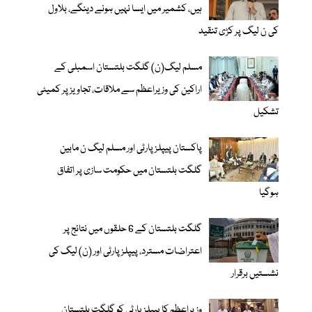
ہیں، کشمیر میں ایسا نہیں ہونے دینگے، بلاول
کی ن لیگ پر کڑی تنقید
مسلم لیگ(ن) گلگت بلتستان اسمبلی کے
اراکین کی وزیراعظم سے ملاقات، تجاویز پر کمیٹی
تشکیل
پاکستان پیپلزپارٹی اور مسلم لیگ ن مابین
گلگت بلتستان میں حکومت سازی پر اتفاق
ہوگیا
گلگت بلتستان کے 6 حلقوں میں نتائج پر
اعتراضات مسترد، پیپلزپارٹی اور (ن) لیگ کی
نشستیں برقرار
وزیراعظم کا پیپلزپارٹی کو گلگت بلتستان