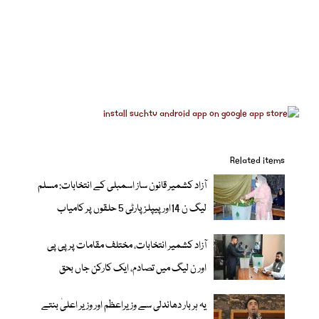
Related items
آزاد کشمیر قانون ساز اسمبلی کے انتخابات: مسلم
ليگ ن 14اور پیپلزپارٹی 5 حلقوں پر کامیاب
آزاد کشمیر انتخابات، مختلف مقامات پر پی پی
اور ن لیگ میں تصادم، ایک کارکن جاں بحق
یہ ہر بار دھاندلی سے وزیراعظم اور وزیر اعلیٰ بنتے