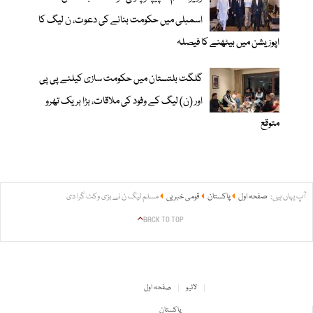
اسمبلی میں حکومت بنانے کی دعوت، ن لیگ کا
اپوزیشن میں بیٹھنے کا فیصلہ
گلگت بلتستان میں حکومت سازی کیلئے پی پی
اور (ن) لیگ کے وفود کی ملاقات، بڑا بریک تھرو
متوقع
آپ یہاں ہیں:
صفحہ اول
پاکستان
قومی خبریں
مسلم لیگ ن نے بڑی وکٹ گرا دی
BACK TO TOP
لائیو
صفحہ اول
پاکستان