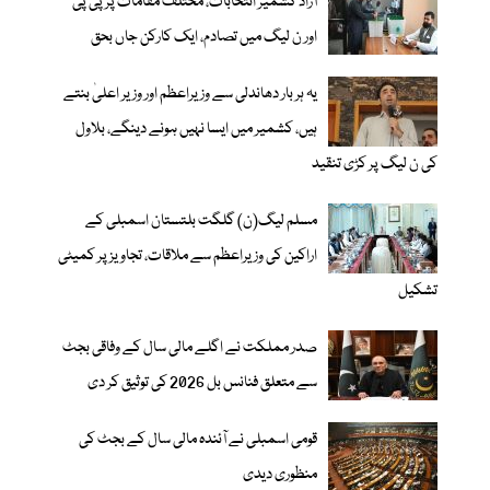
آزاد کشمیر انتخابات، مختلف مقامات پر پی پی
اور ن لیگ میں تصادم، ایک کارکن جاں بحق
یہ ہر بار دھاندلی سے وزیراعظم اور وزیر اعلیٰ بنتے
ہیں، کشمیر میں ایسا نہیں ہونے دینگے، بلاول
کی ن لیگ پر کڑی تنقید
مسلم لیگ(ن) گلگت بلتستان اسمبلی کے
اراکین کی وزیراعظم سے ملاقات، تجاویز پر کمیٹی
تشکیل
صدر مملکت نے اگلے مالی سال کے وفاقی بجٹ
سے متعلق فنانس بل 2026 کی توثیق کر دی
قومی اسمبلی نے آئندہ مالی سال کے بجٹ کی
منظوری دیدی