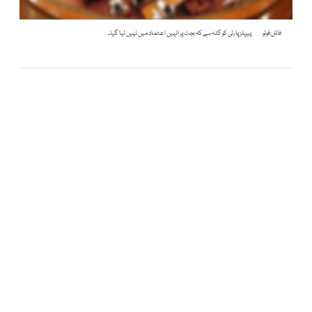
فائل فوٹو
پیپلز پارٹی کو گلہ ہے کہ بجٹ پر انہیں اعتماد میں نہیں لیا گیا۔