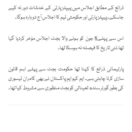
ذرائع کے مطابق اجلاس میں پیپلزپارٹی کے خدشات دور نہ کیے
جاسکے۔ پیپلزپارٹی اور حکومتی ٹیم کا اجلاس آج دوبارہ ہوگا۔
اس سے پہلے5 جون کو ہونے والا بجٹ اجلاس مؤخر کردیا گیا
تھا،نئی تاریخ کا فیصلہ نہ ہوسکا تھا۔
پارلیمانی ذرائع کا کہنا تھا حکومت بجٹ سے پہلے اہم قانون
سازی کرنا چاہتی ہے۔ ایم کیو ایم پاکستان نے بھی کامران ٹیسوری
کی بطور گورنر سندھ تعیناتی کو بجٹ منظوری سے مشروط کیا تھا۔