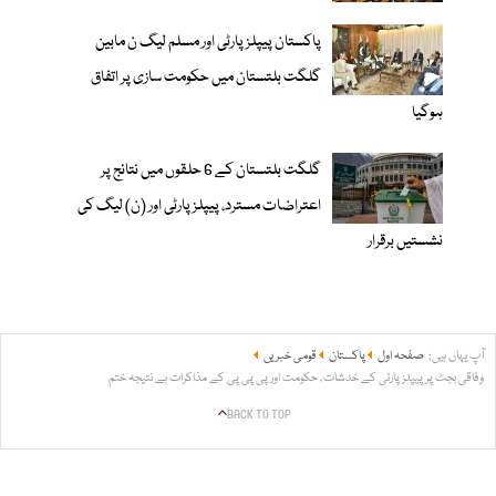
پاکستان پیپلزپارٹی اور مسلم لیگ ن مابین
گلگت بلتستان میں حکومت سازی پر اتفاق
ہوگیا
گلگت بلتستان کے 6 حلقوں میں نتائج پر
اعتراضات مسترد، پیپلزپارٹی اور (ن) لیگ کی
نشستیں برقرار
آپ یہاں ہیں:
صفحہ اول
پاکستان
قومی خبریں
وفاقی بجٹ پر پیپلز پارٹی کے خدشات، حکومت اور پی پی پی کے مذاکرات بے نتیجہ ختم
BACK TO TOP