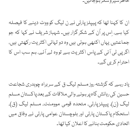
خاطر شیر و شکر ہوجائیں۔
ان کا کہنا تھا کہ پیپلز پارٹی نے ن لیگ کو ووٹ دینے کا فیصلہ
کیا ہے، اِس پر اُن کے شکر گزار ہیں۔ شہباز شریف نے کہا کہ جو
جماعتیں یہاں اکٹھی ہوئی ہیں وہ دو تہائی اکثریت رکھتی ہیں،
اگر پی ٹی آئی کے پاس اکثریت ہے تو وہ لے آئے، ہم سب اس کا
احترام کریں گے۔
یاد رہے کہ گزشتہ روز مسلم لیگ ق کے سربراہ چوہدری شجاعت
حسین کی رہائش گاہ پر ہونے والی ملاقات کے بعد پاکستان مسلم
لیگ (ن)، پیپلزپارٹی، متحدہ قومی موومنٹ، مسلم لیگ (ق)،
استحکام پاکستان پارٹی اور بلوچستان عوامی پارٹی نے وفاق میں
اتحادی حکومت بنانے کا اعلان کیا تھا۔