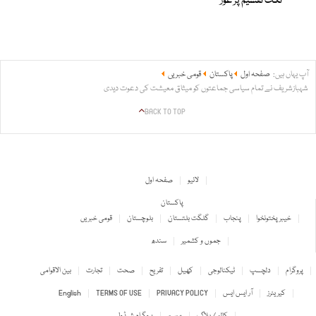
ٹکٹ تقسیم پر غور
آپ یہاں ہیں:
صفحہ اول
پاکستان
قومی خبریں
شہبازشریف نے تمام سیاسی جماعتوں کو میثاق معیشت کی دعوت دیدی
BACK TO TOP
لائیو
صفحہ اول
پاکستان
خیبر پختونخوا
پنجاب
گلگت بلتستان
بلوچستان
قومی خبریں
جموں و کشمیر
سندھ
پروگرام
دلچسپ
ٹیکنالوجی
کھیل
تفریح
صحت
تجارت
بین الاقوامی
کیریئرز
آر ایس ایس
PRIVACY POLICY
TERMS OF USE
English
کالم / بلاگ
موسم
پروگرام شیڈول