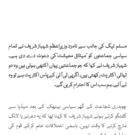
مسلم لیگ کی جانب سے نامزد وزیرِاعظم شہباز شریف نے تمام
سیاسی جماعتوں کو ’میثاق معیشت‘کی دعوت دے دی ہے۔
شہباز شریف نے کہا کہ جو جماعتیں یہاں اکٹھی ہوئی ہیں وہ دو
تہائی اکثریت رکھتی ہیں، اگر پی ٹی آئی کے پاس اکثریت ہے تو وہ
لے آئے، ہم سب اس کا احترام کریں گے۔
چوہدری شجاعت کے گھر سیاسی بیٹھک کے بعد میڈیا سے
گفتگو کرتے ہوئے شہباز شریف کا کہنا تھا کہ یہ دھرنے یا لانگ
مارچ کرنے کا وقت نہیں، باہمی اختلافات ختم کرکے قوم کی