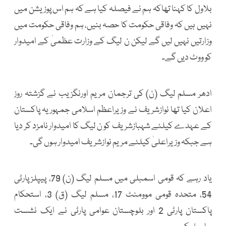
بلاول کا کہنا تھاکہ ہم نے فیصلہ کیا ہے کہ ہم اس پوزیشن میں
نہیں ہیں کہ وفاقی حکومت کا حصہ بنیں، ہم وفاقی حکومت میں
وزارتیں نہیں لیں گے لیکن ن لیگ کے وزارت عظمیٰ کے امیدوار
کو ووٹ دیں گے۔
ادھر مسلم لیگ (ن) کی ترجمان مریم اورنگزیب نے گزشتہ روز
اعلان کیا تھا نوازشریف نے وزیراعظم اسلامی جمہوریہ پاکستان
کے عہدے کیلئے شہبازشریف کو ن لیگ کا امیدوار نامزد کر دیا
ہے جبکہ وزیراعلیٰ کیلئے مریم نوازشریف امیدوار ہوں گی۔
یاد رہے کہ قومی اسمبلی میں مسلم لیگ (ن) 79، پیپلزپارٹی
54، متحدہ قومی موومنٹ 17، مسلم لیگ (ق) 3، استحکام
پاکستان پارٹی 2 اور بلوچستان عوامی پارٹی نے ایک نشست