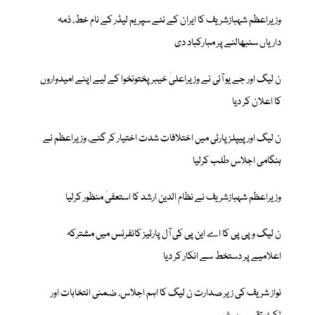
وزیراعظم شہبازشریف کا ایران کے نئے سپریم لیڈر کے نام خط، ذمہ
داریاں سنبھالنے پر مبارکباد دی
ن لیگ اور جے یو آئی نے وزیراعلیٰ خیبر پختونخوا کے لیے اپنے امیدواروں
کا اعلان کر دیا
ن لیگ اور پیپلز پارٹی میں اختلافات شدت اختیار کر گئے، وزیراعظم نے
ہنگامی اجلاس طلب کرلیا
وزیراعظم شہبازشریف نے نظام الدین ارشد کا استعفیٰ منظور کرلیا
ن لیگ و پی پی کا اے این پی کی آل پارٹیز کانفرنس میں مشترکہ
اعلامیے پر دستخط سے انکار کر دیا
نواز شریف کی زیر صدارت ن لیگ کا اہم اجلاس، ضمنی انتخابات اور