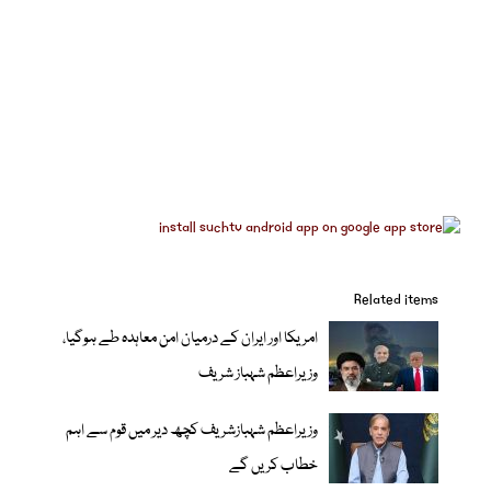
Related items
امریکا اور ایران کے درمیان امن معاہدہ طے ہوگیا،
وزیراعظم شہباز شریف
وزیراعظم شہبازشریف کچھ دیر میں قوم سے اہم
خطاب کریں گے