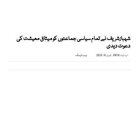
شہبازشریف نے تمام سیاسی جماعتوں کو میثاق معیشت کی
دعوت دیدی
اپ ڈیٹ:
10 AM , فروری 14, 2024
ویب ڈیسک