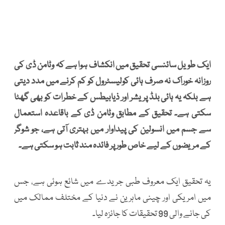
ایک طویل سائنسی تحقیق میں انکشاف ہوا ہے کہ وٹامن ڈی کی
روزانہ خوراک نہ صرف ہائی کولیسٹرول کو کم کرنے میں مدد دیتی
ہے بلکہ یہ ہائی بلڈ پریشر اور ذیابیطس کے خطرات کو بھی گھٹا
سکتی ہے۔ تحقیق کے مطابق وٹامن ڈی کے باقاعدہ استعمال
سے جسم میں انسولین کی پیداوار میں بہتری آتی ہے، جو شوگر
کے مریضوں کے لیے خاص طور پر فائدہ مند ثابت ہو سکتی ہے۔
یہ تحقیق ایک معروف طبی جریدے میں شائع ہوئی ہے، جس
میں امریکی اور چینی ماہرین نے دنیا کے مختلف ممالک میں
کی جانے والی 99 تحقیقات کا جائزہ لیا۔