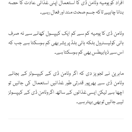
افراد کو یومیہ وٹامن ڈی کا استعمال اپنی غذائی عادت کا حصہ
بنانا چاہیے تاکہ جسم صحت مند اور فعال رہے۔
وٹامن ڈی کا یومیہ کم سے کم ایک کیپسول کھانے سے نہ صرف
ہائی کولیسٹرول بلکہ ہائی بلڈ پریشر بھی کم ہوسکتا ہے جب کہ
اس سے ذیابیطس بھی کم ہوسکتا ہے۔
ماہرین نے تجویز دی کہ اگر وٹامن ڈی کے کیپسولز کے بجائے
وٹامن ڈی سے بھرپور قدرتی طور غذائیں استعمال کی جائیں تو
اچھا ہے لیکن ایسی غذائوں کے ساتھ اگر وٹامن ڈی کے کیپسولز
لیے جائیں تو بھی بہتر ہے۔