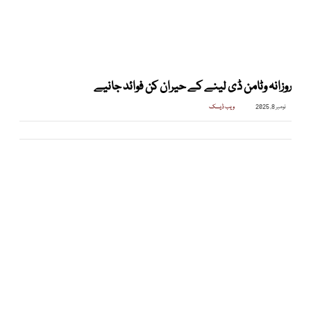
روزانہ وٹامن ڈی لینے کے حیران کن فوائد جانیے
نومبر 8, 2025
ویب ڈیسک