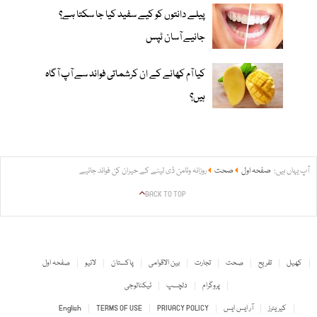
پیلے دانتوں کو کیے سفید کیا جا سکتا ہے؟
جانیے آسان ٹپس
کیا آم کھانے کے ان کرشماتی فوائد سے آپ آگاہ
ہیں؟
آپ یہاں ہیں:
صفحہ اول
صحت
روزانہ وٹامن ڈی لینے کے حیران کن فوائد جانیے
BACK TO TOP
کھیل
تفریح
صحت
تجارت
بین الاقوامی
پاکستان
لائیو
صفحہ اول
پروگرام
دلچسپ
ٹیکنالوجی
کیریئرز
آر ایس ایس
PRIVACY POLICY
TERMS OF USE
English