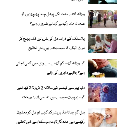
روزانہ کتنے منٹ تک پیدل چلنا پھیپھڑوں کو
صحت مند رکھنے کیلئے ضروری ہے؟
پلاسٹک کے ذرات دل کی شریانوں تک پہنچ کر
ہارٹ اٹیک کا سبب بنتے ہیں، نئی تحقیق
کیا روزانہ کھانا کم کھانے سے وزن میں کمی آجاتی
ہے؟ جانیے ماہرین کی رائے
دنیا بھر سے کینسر کے سالانہ 2 کروڑ 6 لاکھ نئے
کیسز رپورٹ ہو رہے ہیں، عالمی ادارہ صحت
ببل گم چبانا بلڈ پریشر کم کرنے اور دل کو محفوظ
رکھنے میں مددگار ثابت ہو سکتا ہے، نئی تحقیق