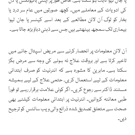
یا جان لیوا ثابت ہو سکتا ہے، خاص طور پر اینٹی بائیوٹکس یا دل
کی ادویات کے معاملے میں۔ کچھ صورتوں میں عام سر درد یا
بخار کو لوگ آن لائن مطالعے کے بعد اسے کینسر یا جان لیوا
بیماری تک سمجھ بیٹھتے ہیں جس سے ذہنی دباؤ بڑھ جاتا ہے۔
آن لائن معلومات پر انحصار کرنے سے مریض اسپتال جانے میں
تاخیر کرتا ہے اور بروقت علاج نہ ہونے کی وجہ سے مرض بگڑ
سکتا ہے۔ ماہرین کا مشورہ ہے کہ انٹرنیٹ کو صرف ابتدائی
معلومات کے لیے استعمال کریں، حتمی علاج کے لیے ہمیشہ
مستند ڈاکٹر سے رجوع کریں۔ اگر کوئی علامت برقرار رہے تو فوراً
طبی معائنہ کروائیں۔ انٹرنیٹ پر ابتدائی معلومات کیلئے بھی
صحت سے متعلق تصدیق شدہ ذرائع والی ویب سائٹس کو ترجیح
دیں۔