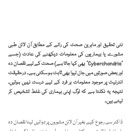
نئی تحقیق اور ماہرین صحت کی رائے کے مطابق آن لائن طبی
مشورے یا بیماریوں کی معلومات دیکھنے کی عادت (جسے
"Cyberchondria" بھی کہا جاتا ہے) صحت کے لیے نقصان دہ
اور بعض صورتوں میں جان لیوا بھی ثابت ہو سکتی ہے۔ درحقیقت
انٹرنیٹ پر موجود معلومات ہر فرد کے لیے درست نہیں ہوتیں،
نتیجہ یہ نکلتا ہے کہ لوگ اپنی بیماری کی غلط تشخیص کر
لیتے ہیں۔
ڈاکٹر سے رجوع کیے بغیر آن لائن مشوروں پر دوائیں لینا نقصان دہ