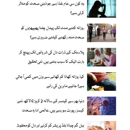
وہ کون سی عام غذا ہے جو ذہنی صحت کو متاثر
کرتی ہے؟
روزانہ کتنے منٹ تک پیدل چلنا پھیپھڑوں کو
صحت مند رکھنے کیلئے ضروری ہے؟
پلاسٹک کے ذرات دل کی شریانوں تک پہنچ کر
ہارٹ اٹیک کا سبب بنتے ہیں، نئی تحقیق
کیا روزانہ کھانا کم کھانے سے وزن میں کمی آجاتی
ہے؟ جانیے ماہرین کی رائے
دنیا بھر سے کینسر کے سالانہ 2 کروڑ 6 لاکھ نئے
کیسز رپورٹ ہو رہے ہیں، عالمی ادارہ صحت
ببل گم چبانا بلڈ پریشر کم کرنے اور دل کو محفوظ