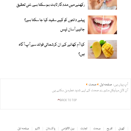
رکھنے میں مددگار ثابت ہو سکتا ہے، نئی تحقیق
پیلے دانتوں کو کیے سفید کیا جا سکتا ہے؟
جانیے آسان ٹپس
کیا آم کھانے کے ان کرشماتی فوائد سے آپ آگاہ
ہیں؟
آپ یہاں ہیں:
صفحہ اول
صحت
آن لائن میڈیکل مشورے صحت کے لیے شدید خطرہ بن سکتے ہیں
BACK TO TOP
کھیل
تفریح
صحت
تجارت
بین الاقوامی
پاکستان
لائیو
صفحہ اول