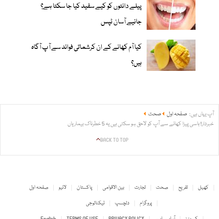
پیلے دانتوں کو کیے سفید کیا جا سکتا ہے؟
جانیے آسان ٹپس
کیا آم کھانے کے ان کرشماتی فوائد سے آپ آگاہ
ہیں؟
آپ یہاں ہیں:
صفحہ اول
صحت
خبردار! باسی پیزا کھانے سے آپ کو لاحق ہو سکتی ہیں یہ 5 خطرناک بیماریاں
BACK TO TOP
کھیل
تفریح
صحت
تجارت
بین الاقوامی
پاکستان
لائیو
صفحہ اول
پروگرام
دلچسپ
ٹیکنالوجی
کیریئرز
آر ایس ایس
PRIVACY POLICY
TERMS OF USE
English