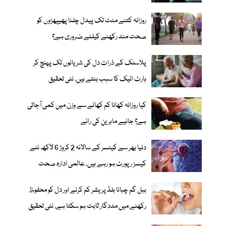
روزانہ کتنے منٹ تک پیدل چلنا پھیپھڑوں کو
صحت مند رکھنے کیلئے ضروری ہے؟
پلاسٹک کے ذرات دل کی شریانوں تک پہنچ کر
ہارٹ اٹیک کا سبب بنتے ہیں، نئی تحقیق
کیا روزانہ کھانا کم کھانے سے وزن میں کمی آجاتی
ہے؟ جانیے ماہرین کی رائے
دنیا بھر سے کینسر کے سالانہ 2 کروڑ 6 لاکھ نئے
کیسز رپورٹ ہو رہے ہیں، عالمی ادارہ صحت
ببل گم چبانا بلڈ پریشر کم کرنے اور دل کو محفوظ
رکھنے میں مددگار ثابت ہو سکتا ہے، نئی تحقیق