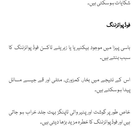
شکایات ہو سکتی ہیں۔
فوڈ پوائزننگ
باسی پیزا میں موجود بیکٹیریا یا زہریلے ٹاکسن فوڈ پوائزننگ کا
سبب بنتے ہیں۔
اس کے نتیجے میں بخار، کمزوری، متلی اور قے جیسے مسائل
پیدا ہو سکتے ہیں۔
خاص طور پر گوشت اور پنیر والی ٹاپنگز بہت جلد خراب ہو جاتی
ہیں اور فوڈ پوائزننگ کا خطرہ مزید بڑھا دیتی ہیں۔