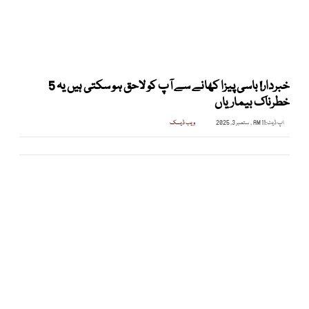
خبردار! باسی پیزا کھانے سے آپ کو لاحق ہو سکتی ہیں یہ 5
خطرناک بیماریاں
اپ ڈیٹ:
11 AM , ستمبر 3, 2025
ویب ڈیسک