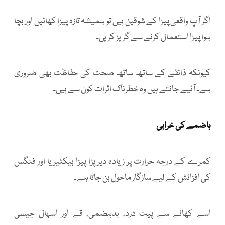
اگر آپ واقعی پیزا کے شوقین ہیں تو ہمیشہ تازہ پیزا کھائیں اور بچا
ہوا پیزا استعمال کرنے سے گریز کریں۔
کیونکہ ذائقے کے ساتھ ساتھ صحت کی حفاظت بھی ضروری
ہے۔ آئیے جانتے ہیں وہ خطرناک اثرات کون سے ہیں۔
ہاضمے کی خرابی
کمرے کے درجہ حرارت پر زیادہ دیر پڑا پیزا بیکٹیریا اور فنگس
کی افزائش کے لیے سازگار ماحول بن جاتا ہے۔
اسے کھانے سے پیٹ درد، بدہضمی، قے اور اسہال جیسی