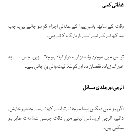
غذائی کمی
وقت کے ساتھ باسی پیزا کے غذائی اجزاء کم ہو جاتے ہیں۔ جب
ہم کھانے کے لیے اسے بار بار گرم کرتے ہیں۔
تو اس میں موجود وٹامنز اور منرلز تباہ ہو جاتے ہیں، جس سے یہ
خوراک زیادہ نقصان دہ اور کم غذائیت والی بن جاتی ہے۔
الرجی اور جلدی مسائل
اگر پیزا میں فنگس پیدا ہو جائے تو اسے کھانے سے جلد پر خارش،
دانے، الرجی اورسانس لینے میں دقت جیسی علامات ظاہر ہو
سکتی ہیں۔