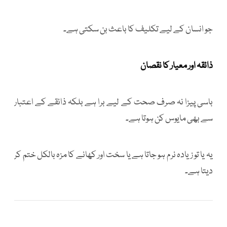
جو انسان کے لیے تکلیف کا باعث بن سکتی ہے۔
ذائقہ اور معیار کا نقصان
باسی پیزا نہ صرف صحت کے لیے برا ہے بلکہ ذائقے کے اعتبار
سے بھی مایوس کن ہوتا ہے۔
یہ یا تو زیادہ نرم ہو جاتا ہے یا سخت اور کھانے کا مزہ بالکل ختم کر
دیتا ہے۔