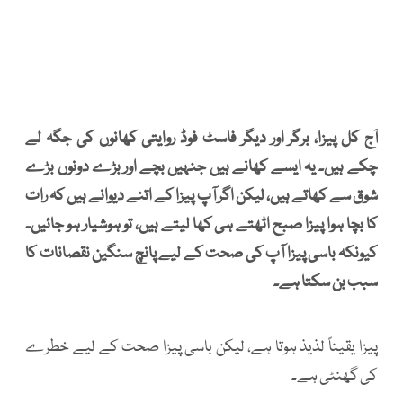
آج کل پیزا، برگر اور دیگر فاسٹ فوڈ روایتی کھانوں کی جگہ لے
چکے ہیں۔ یہ ایسے کھانے ہیں جنہیں بچے اور بڑے دونوں بڑے
شوق سے کھاتے ہیں، لیکن اگر آپ پیزا کے اتنے دیوانے ہیں کہ رات
کا بچا ہوا پیزا صبح اٹھتے ہی کھا لیتے ہیں، تو ہوشیار ہو جائیں۔
کیونکہ باسی پیزا آپ کی صحت کے لیے پانچ سنگین نقصانات کا
سبب بن سکتا ہے۔
پیزا یقیناً لذیذ ہوتا ہے، لیکن باسی پیزا صحت کے لیے خطرے
کی گھنٹی ہے۔