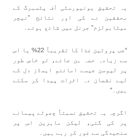
یہ تحقیق یونیورسٹی آف پٹسبرگ کے
محققین نے کی اور نتائج "نیچر
میٹابولزم" جرنل میں شائع ہوئے۔
“جب پروٹین غذا کا تقریباً 22% یا اس
سے زیادہ حصہ بن جائے، تو خاص طور
پر لیوسن جیسے امائنو ایسڈز دل کے
لیے نقصان دہ اثرات پیدا کر سکتے
ہیں۔”
اگرچہ یہ تحقیق نسبتاً چھوٹے پیمانے
پر کی گئی، لیکن ماہرین اس پر
سنجیدگی سے غور کر رہے ہیں۔