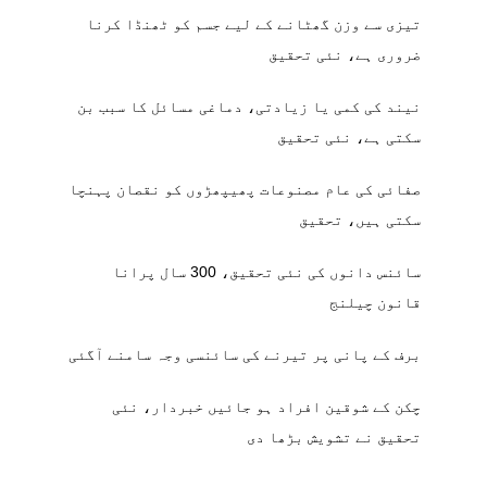
تیزی سے وزن گھٹانے کے لیے جسم کو ٹھنڈا کرنا
ضروری ہے، نئی تحقیق
نیند کی کمی یا زیادتی، دماغی مسائل کا سبب بن
سکتی ہے، نئی تحقیق
صفائی کی عام مصنوعات پھیپھڑوں کو نقصان پہنچا
سکتی ہیں، تحقیق
سائنس دانوں کی نئی تحقیق، 300 سال پرانا
قانون چیلنج
برف کے پانی پر تیرنے کی سائنسی وجہ سامنے آگئی
چکن کے شوقین افراد ہو جائیں خبردار، نئی
تحقیق نے تشویش بڑھا دی