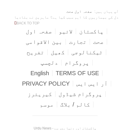
آپ یہاں ہیں:
صفحہ اول
صحت
دل کی بیماریوں کا اہم سبب کیا ہے؟ ماہرین نے بتادیا
BACK TO TOP
پاکستان
لائیو
صفحہ اول
صحت
تجارت
بین الاقوامی
ٹیکنالوجی
کھیل
تفریح
پروگرام
دلچسپ
English
TERMS OF USE
آر ایس ایس
PRIVACY POLICY
پروگرام شیڈول
کیریئرز
کالم / بلاگ
موسم
Urdu News - پاکستان اور دنیا بھر سے