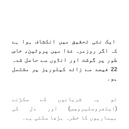
ایک نئی تحقیق میں انکشاف ہوا ہے
کہ اگر روزمرہ غذا میں پروٹین، خاص
طور پر گوشت اور انڈوں سے حاصل شدہ
22 فیصد سے زائد کیلوریز پر مشتمل
ہو۔
تو یہ شریانوں کے سکڑنے
(ایتھروسلیروسِس) اور دل کی
بیماریوں کا خطرہ بڑھا سکتی ہے۔