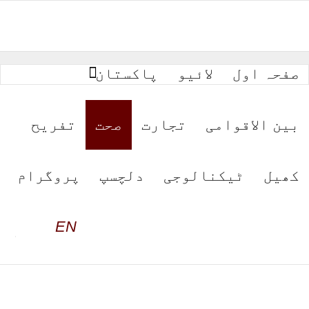
صفحہ اول
لائیو
پاکستان
بین الاقوامی
تجارت
صحت
تفریح
کھیل
ٹیکنالوجی
دلچسپ
پروگرام
EN