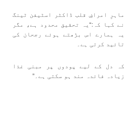
ماہرِ امراضِ قلب ڈاکٹر اسٹیفن ٹینگ
نے کہا کہ:“یہ تحقیق محدود ہے، مگر
یہ ہمارے اس بڑھتے ہوئے رجحان کی
تائید کرتی ہے۔
کہ دل کے لیے پودوں پر مبنی غذا
زیادہ فائدہ مند ہو سکتی ہے۔”