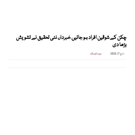
چکن کے شوقین افراد ہو جائیں خبردار، نئی تحقیق نے تشویش
بڑھا دی
مارچ 17, 2026
ویب ڈیسک