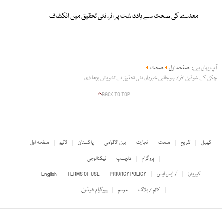
معدے کی صحت سے یادداشت پر اثر، نئی تحقیق میں انکشاف
آپ یہاں ہیں:
صفحہ اول
صحت
چکن کے شوقین افراد ہو جائیں خبردار، نئی تحقیق نے تشویش بڑھا دی
BACK TO TOP
کھیل
تفریح
صحت
تجارت
بین الاقوامی
پاکستان
لائیو
صفحہ اول
پروگرام
دلچسپ
ٹیکنالوجی
کیریئرز
آر ایس ایس
PRIVACY POLICY
TERMS OF USE
English
کالم / بلاگ
موسم
پروگرام شیڈول