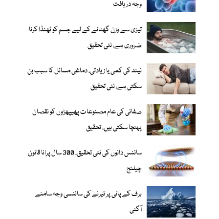
وجہ دریافت
تیزی سے وزن گھٹانے کے لیے جسم کو ٹھنڈا کرنا
ضروری ہے، نئی تحقیق
نیند کی کمی یا زیادتی، دماغی مسائل کا سبب بن
سکتی ہے، نئی تحقیق
صفائی کی عام مصنوعات پھیپھڑوں کو نقصان
پہنچا سکتی ہیں، تحقیق
سائنس دانوں کی نئی تحقیق، 300 سال پرانا قانون
چیلنج
برف کے پانی پر تیرنے کی سائنسی وجہ سامنے
آگئی