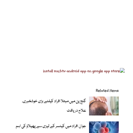
Related items
گنج پن میں مبتلا افراد کیلئے بڑی خوشخبری،
علاج دریافت
جوان افراد میں کینسر کے تیزی سے پھیلاؤ کی اہم