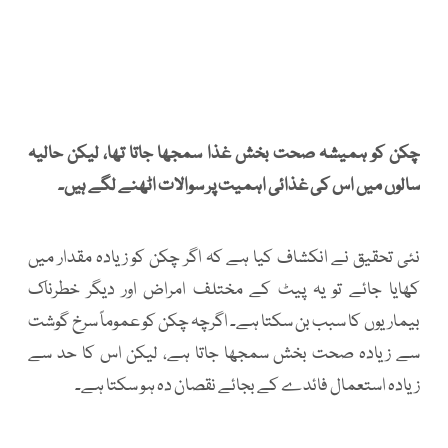
چکن کو ہمیشہ صحت بخش غذا سمجھا جاتا تھا، لیکن حالیہ
سالوں میں اس کی غذائی اہمیت پر سوالات اٹھنے لگے ہیں۔
نئی تحقیق نے انکشاف کیا ہے کہ اگر چکن کو زیادہ مقدار میں
کھایا جائے تو یہ پیٹ کے مختلف امراض اور دیگر خطرناک
بیماریوں کا سبب بن سکتا ہے۔ اگرچہ چکن کو عموماً سرخ گوشت
سے زیادہ صحت بخش سمجھا جاتا ہے، لیکن اس کا حد سے
زیادہ استعمال فائدے کے بجائے نقصان دہ ہو سکتا ہے۔