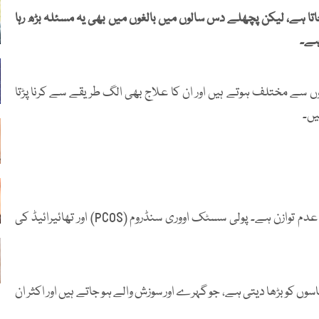
ا ہے، لیکن پچھلے دس سالوں میں بالغوں میں بھی یہ مسئلہ بڑھ رہا
 ہے۔
ں سے مختلف ہوتے ہیں اور ان کا علاج بھی الگ طریقے سے کرنا پڑتا
یں۔
خواتین میں بالغوں کے مہاسوں کا سب سے عام سبب ہارمونز کا عدم توازن ہے۔ پولی سسٹک اووری سنڈروم (PCOS) اور تھائیرائیڈ کی
وں کو بڑھا دیتی ہے، جو گہرے اور سوزش والے ہو جاتے ہیں اور اکثر ان