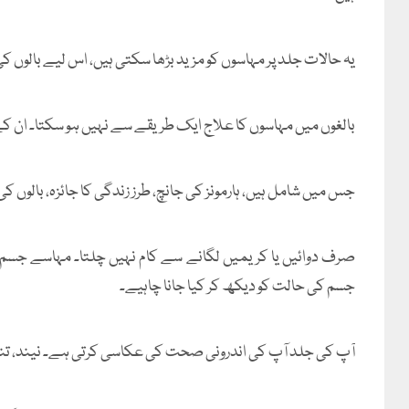
یہ حالات جلد پر مہاسوں کو مزید بڑھا سکتی ہیں، اس لیے بالوں ک
بالغوں میں مہاسوں کا علاج ایک طریقے سے نہیں ہو سکتا۔ ان کے 
جس میں شامل ہیں، ہارمونز کی جانچ، طرز زندگی کا جائزہ، بالوں ک
صرف دوائیں یا کریمیں لگانے سے کام نہیں چلتا۔ مہاسے جسم 
جسم کی حالت کو دیکھ کر کیا جانا چاہیے۔
آپ کی جلد آپ کی اندرونی صحت کی عکاسی کرتی ہے۔ نیند، تناؤ، 