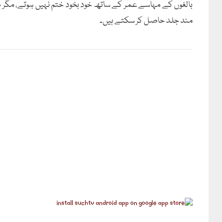
بالغوں کے مہاسے عمر کے ساتھ خود بخود ختم نہیں ہوتے، مگر
مند جلد حاصل کر سکتے ہیں۔