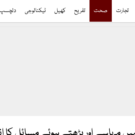
تجارت
صحت
تفریح
کھیل
ٹیکنالوجی
دلچسپ
میں مہاسے اور بڑھتے ہوئے مسائل کا 