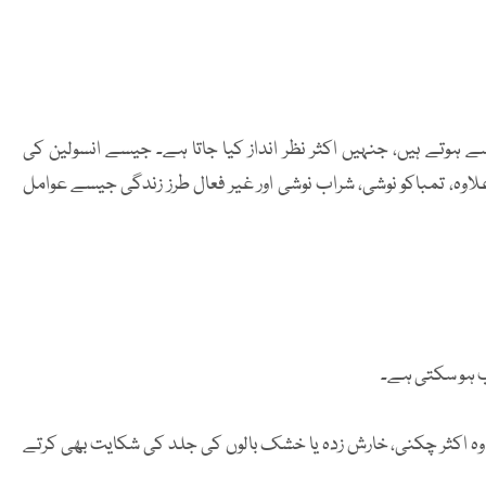
 ہوتے ہیں، جنہیں اکثر نظر انداز کیا جاتا ہے۔ جیسے انسولین کی
 جیسے مسائل۔ اس کے علاوہ، تمباکو نوشی، شراب نوشی اور غیر فعال طرز زندگی جیسے عوامل
ب ہو سکتی ہے۔
ں، وہ اکثر چکنی، خارش زدہ یا خشک بالوں کی جلد کی شکایت بھی کرتے