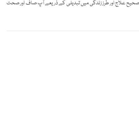
 صحیح علاج اور طرز زندگی میں تبدیلی کے ذریعے آپ صاف اور صحت