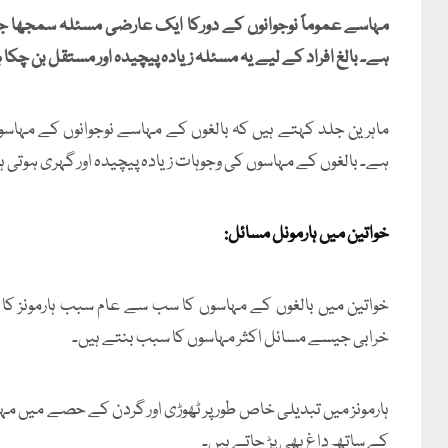
مہاسے عموماً نوجوانوں کے دورکا ایک عارضی مسئلہ سمجھا جات
ہے۔ بالغ افراد کے لیے یہ مسئلہ زیادہ پیچیدہ اور مستقل بن چکا
ماہرین جلد کہتے ہیں کہ بالغوں کے مہاسے نوجوانوں کے مہاسو
ہے۔ بالغوں کے مہاسوں کی وجوہات زیادہ پیچیدہ اور گہری ہوتی ہ
خواتین میں ہارمونل مسائل:
خرابی جیسے مسائل اکثر مہاسوں کا سبب بنتے ہیں۔
ہارمونز میں تبدیلی خاص طور پر ٹھوڑی اور گردن کے حصے میں مہاس
کے ساتھ داغ بھی پڑ جاتے ہیں۔