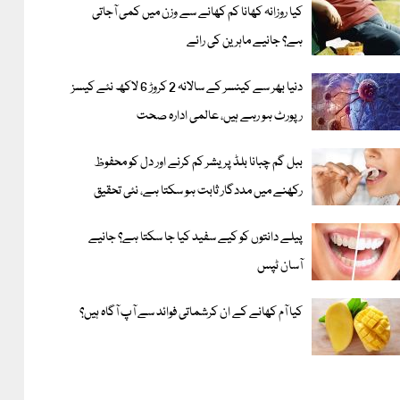
کیا روزانہ کھانا کم کھانے سے وزن میں کمی آجاتی
ہے؟ جانیے ماہرین کی رائے
دنیا بھر سے کینسر کے سالانہ 2 کروڑ 6 لاکھ نئے کیسز
رپورٹ ہو رہے ہیں، عالمی ادارہ صحت
ببل گم چبانا بلڈ پریشر کم کرنے اور دل کو محفوظ
رکھنے میں مددگار ثابت ہو سکتا ہے، نئی تحقیق
پیلے دانتوں کو کیے سفید کیا جا سکتا ہے؟ جانیے
آسان ٹپس
کیا آم کھانے کے ان کرشماتی فوائد سے آپ آگاہ ہیں؟