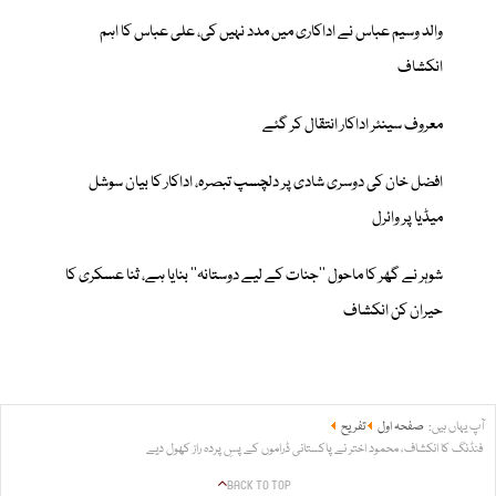
والد وسیم عباس نے اداکاری میں مدد نہیں کی، علی عباس کا اہم
انکشاف
معروف سینئر اداکار انتقال کر گئے
افضل خان کی دوسری شادی پر دلچسپ تبصرہ، اداکار کا بیان سوشل
میڈیا پر وائرل
شوہر نے گھر کا ماحول ’’جنات کے لیے دوستانہ‘‘ بنایا ہے، ثنا عسکری کا
حیران کن انکشاف
آپ یہاں ہیں:
صفحہ اول
تفریح
فنڈنگ کا انکشاف، محمود اختر نے پاکستانی ڈراموں کے پسِ پردہ راز کھول دیے
BACK TO TOP