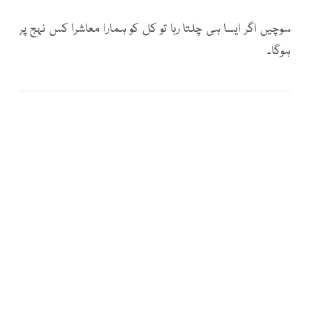
سوچیں اگر ایسا ہی چلتا رہا تو کل کو ہمارا معاشرا کس نہج پر
ہوگا۔