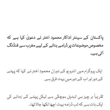
پاکستان کے سینئر اداکار محمود اختر نے دعویٰ کیا ہے کہ
مخصوص موضوعات پر ڈرامے بنانے کے لیے مغرب سے فنڈنگ
آتی ہے۔
ایک پروگرام میں انٹرویو کے دوران محمود اختر نے کہا کہ پہلے
کے دور اور اب کے دور میں بہت فرق ہے.
تقریباً ہر چیز ہی تبدیل ہوچکی ہے لیکن پہلے کے زمانے کی
ایک بات ہے کہ تب ڈرامہ بہت اچھا لکھا جاتا تھا۔