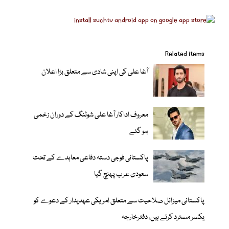
Related items
آغا علی کی اپنی شادی سے متعلق بڑا اعلان
معروف اداکار آغا علی شوٹنگ کے دوران زخمی
ہو گئے
پاکستانی فوجی دستہ دفاعی معاہدے کے تحت
سعودی عرب پہنچ گیا
پاکستانی میزائل صلاحیت سے متعلق امریکی عہدیدار کے دعوے کو
یکسر مسترد کرتے ہیں، دفترخارجہ