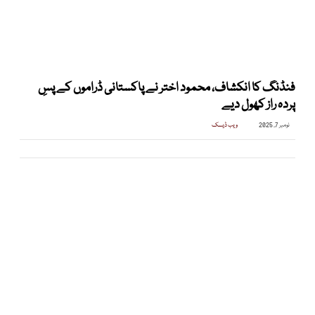
فنڈنگ کا انکشاف، محمود اختر نے پاکستانی ڈراموں کے پسِ
پردہ راز کھول دیے
نومبر 7, 2025
ویب ڈیسک