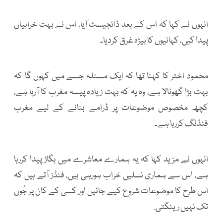
انہوں نے کہا کہ اس کے بعد ڈائجیسٹ آیا، اس نے بہت خرابیاں
پیدا کیں، کہانیوں کا بیڑہ غرق کردیا۔
محمود اختر کا کہنا تھا کہ ایک مسئلہ جسے میں کہوں گا کہ
بہت بڑا گھوٹالا ہے، وہ یہ کہ بہت زیادہ پیسہ مغرب کا آرہا ہے،
کچھ مخصوص موضوعات پر ڈرامے بنانے کے لیے مغرب
فنڈنگ کررہا ہے۔
انہوں نے مزید کہا کہ یہ ہمارے معاشرے میں بگاڑ پیدا کررہا
ہے، اس سے ہماری نسلیں خراب ہورہی ہیں، فنڈز آتے ہیں کہ
اس طرح کا موضوعات شروع کیے جائیں اور کسی کے کان پر جُوں
تک نہیں رینگتی.