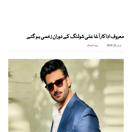
معروف اداکار آغا علی شوٹنگ کے دوران زخمی ہو گئے
اپریل 22, 2026
ویب ڈیسک