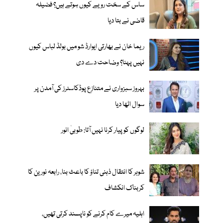
ساس کے سخت رویے کیوں ہوتے ہیں؟ فضیلہ
قاضی نے بتا دیا
ریما خان نے بھارتی ایوارڈ شو میں بولڈ لباس کیوں
نہیں پہنا؟ وضاحت دے دی
بہروز سبزواری نے متنازع پوڈکاسٹرز کی آمدن پر
سوال اٹھا دیا
لوگوں کو پیار کرنا نہیں آتا: طوبیٰ انور
شوہر کا انتقال ذہنی تناؤ کا باعث بنا، رابعہ نورین کا
کربناک انکشاف
اہلیہ میرے کام کرنے کو ناپسند کرتی تھیں،