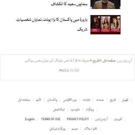
ہمایوں سعید کا انکشاف
ہارورڈ میں پاکستان کا بڑا ایونٹ، نمایاں شخصیات
شریک
آپ یہاں ہیں:
صفحہ اول
تفریح
معروف اداکار آغا علی شوٹنگ کے دوران زخمی ہو گئے
BACK TO TOP
کھیل
تفریح
صحت
تجارت
بین الاقوامی
پاکستان
لائیو
صفحہ اول
پروگرام
دلچسپ
ٹیکنالوجی
کیریئرز
آر ایس ایس
PRIVACY POLICY
TERMS OF USE
English
کالم / بلاگ
موسم
پروگرام شیڈول