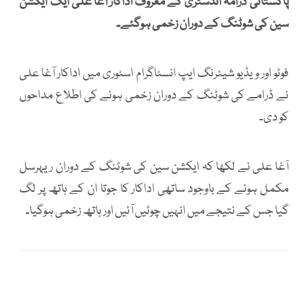
پاکستانی ڈرامہ انڈسٹری کے معروف اداکار آغا علی ایک ایکشن
سین کی شوٹنگ کے دوران زخمی ہوگئے۔
فوٹو اور ویڈیو شیئرنگ ایپ انسٹاگرام اسٹوری میں اداکار آغا علی
نے ڈرامے کی شوٹنگ کے دوران زخمی ہونے کی اطلاع مداحوں
کو دی۔
آغا علی نے لکھا کہ ایکشن سین کی شوٹنگ کے دوران ریہرسل
مکمل ہونے کے باوجود ساتھی اداکار کا جوتا ان کے ہاتھ پر لگ
گیا جس کے نتیجے میں انہیں چوٹیں آئیں اور ہاتھ زخمی ہوگیا۔