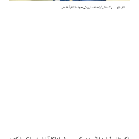
فائل فوٹو
پاکستانی ڈرامہ انڈسٹری کے معروف اداکار آغا علی