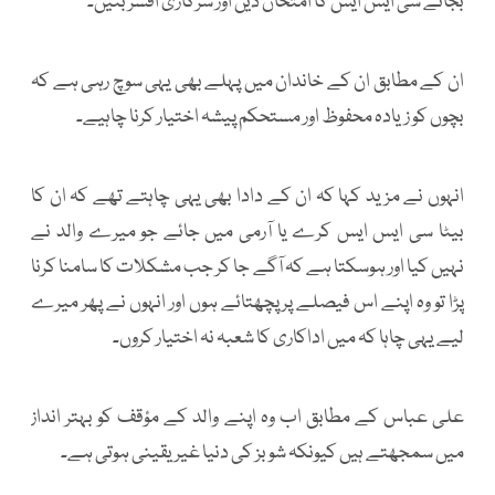
بجائے سی ایس ایس کا امتحان دیں اور سرکاری افسر بنیں۔
ان کے مطابق ان کے خاندان میں پہلے بھی یہی سوچ رہی ہے کہ
بچوں کو زیادہ محفوظ اور مستحکم پیشہ اختیار کرنا چاہیے۔
انہوں نے مزید کہا کہ ان کے دادا بھی یہی چاہتے تھے کہ ان کا
بیٹا سی ایس ایس کرے یا آرمی میں جائے جو میرے والد نے
نہیں کیا اور ہوسکتا ہے کہ آگے جا کر جب مشکلات کا سامنا کرنا
پڑا تو وہ اپنے اس فیصلے پر پچھتائے ہوں اور انہوں نے پھر میرے
لیے یہی چاہا کہ میں اداکاری کا شعبہ نہ اختیار کروں۔
علی عباس کے مطابق اب وہ اپنے والد کے مؤقف کو بہتر انداز
میں سمجھتے ہیں کیونکہ شوبز کی دنیا غیر یقینی ہوتی ہے۔