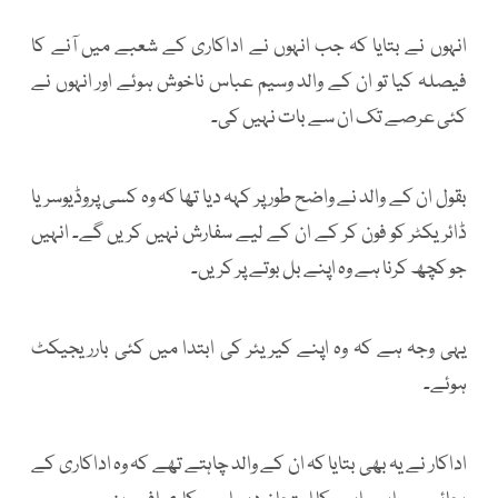
انہوں نے بتایا کہ جب انہوں نے اداکاری کے شعبے میں آنے کا
فیصلہ کیا تو ان کے والد وسیم عباس ناخوش ہوئے اور انہوں نے
کئی عرصے تک ان سے بات نہیں کی۔
بقول ان کے والد نے واضح طور پر کہہ دیا تھا کہ وہ کسی پروڈیوسر یا
ڈائریکٹر کو فون کر کے ان کے لیے سفارش نہیں کریں گے۔ انہیں
جو کچھ کرنا ہے وہ اپنے بل بوتے پر کریں۔
یہی وجہ ہے کہ وہ اپنے کیریئر کی ابتدا میں کئی بارریجیکٹ
ہوئے۔
اداکار نے یہ بھی بتایا کہ ان کے والد چاہتے تھے کہ وہ اداکاری کے