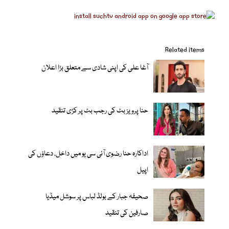
Related items
آغا علی کی اپنی شادی سے متعلق بڑا اعلان
حنا پرویز بٹ کی رجب بٹ پر کڑی تنقید
اداکارہ حنا رضوی آئی سی یو میں داخل، دعاؤں کی
اپیل
صحیفہ جبار کے بولڈ لباس پر سوشل میڈیا
صارفین کی تنقید