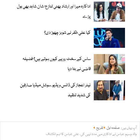
اداکارہ میرا اور ارشاد بھٹی تنازع؛ شان شاہد بھی بول
پڑے
کیا علی ظفر نے شوبز چھوڑ دی؟
ساس کے سخت رویے کیوں ہوتے ہیں؟ فضیلہ
قاضی نے بتا دیا
نیئر اعجاز کی ڈانس ویڈیو، سوشل میڈیا صارفین
کی شدید تنقید
آپ یہاں ہیں:
صفحہ اول
تفریح
والد وسیم عباس نے اداکاری میں مدد نہیں کی، علی عباس کا اہم انکشاف