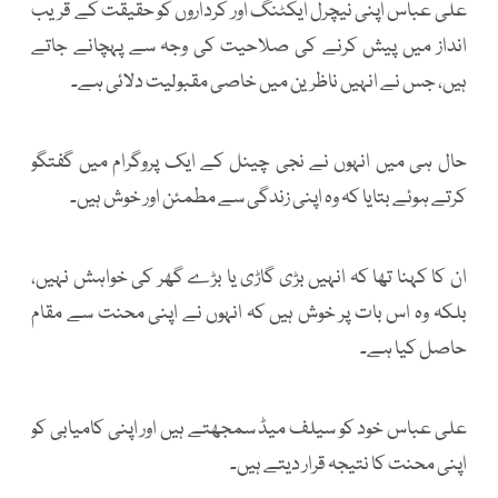
علی عباس اپنی نیچرل ایکٹنگ اور کرداروں کو حقیقت کے قریب
انداز میں پیش کرنے کی صلاحیت کی وجہ سے پہچانے جاتے
ہیں، جس نے انہیں ناظرین میں خاصی مقبولیت دلائی ہے۔
حال ہی میں انہوں نے نجی چینل کے ایک پروگرام میں گفتگو
کرتے ہوئے بتایا کہ وہ اپنی زندگی سے مطمئن اور خوش ہیں۔
ان کا کہنا تھا کہ انہیں بڑی گاڑی یا بڑے گھر کی خواہش نہیں،
بلکہ وہ اس بات پر خوش ہیں کہ انہوں نے اپنی محنت سے مقام
حاصل کیا ہے۔
علی عباس خود کو سیلف میڈ سمجھتے ہیں اور اپنی کامیابی کو
اپنی محنت کا نتیجہ قرار دیتے ہیں۔