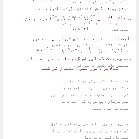
پاکستان ٹیلی وژن کے معروف
شوہر نے گھر کا ماحول ’’جنات کے لیے
اداکارعشرت عباس انتقال کرگئے۔ عشرت
عباس طویل عرصے تک پی ٹی وی سے وابستہ
دوستانہ‘‘ بنایا ہے، ثنا عسکری کا حیران کن
رہے اور متعدد یادگار کرداربھی
انکشاف
نبھائے۔
آیت اللہ علی خامنہ ای کی اہلیہ منصورہ
ان کے انتقال پر ساتھیوں اور مداحوں
خجستہ باقرزادہ بھی شہید ہو گئیں
نے غم کا اظہار کرتے ہوئے کہا کہ
معروف نعت گو اور مزاحیہ شاعر سید سلمان
تفریحی صنعت کے لیے ان کی خدمات
ہمیشہ یاد رکھی جائیں گی ۔
گیلانی لاہور میں انتقال کر گئے
عشرت عباس کو پی ٹی وی کے عظیم
فنکاروں میں سے ایک کے طور پر یاد
کرتے ہیں۔ عشرت عباس اپنے سنہری دور
میں سرکاری پی ٹی وی کا ایک جانا
پہچانا چہرہ تھے۔
جنہیں مقبول ڈرامہ سیریلز اور اسٹیج
ڈراموں میں ان کی ورسٹائل اداکاری کے
لیے یاد کیا جاتا تھا۔