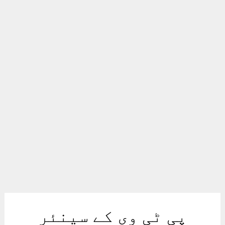
پی ٹی وی کے سینئر