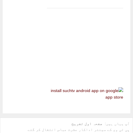
آپ یہاں ہیں:
صفحہ اول
تفریح
پی ٹی وی کے سینئر اداکار عشرت عباس انتقال کر گئے