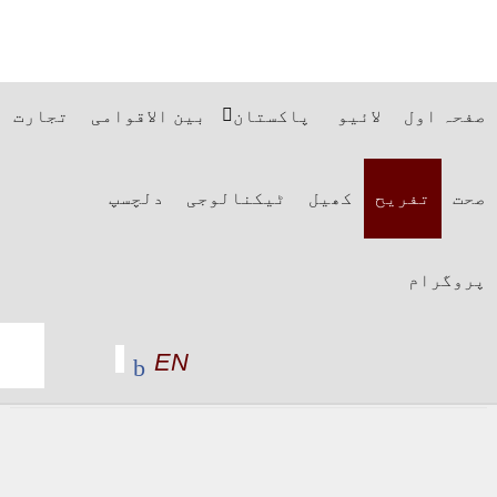
صفحہ اول
لائیو
پاکستان
بین الاقوامی
تجارت
صحت
تفریح
کھیل
ٹیکنالوجی
دلچسپ
پروگرام
EN