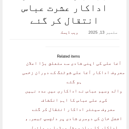
اداکار عشرت عباس
انتقال کر گئے
ستمبر 13, 2025
ویب ڈیسک
Related items
آغا علی کی اپنی شادی سے متعلق بڑا اعلان
معروف اداکار آغا علی شوٹنگ کے دوران زخمی
ہو گئے
والد وسیم عباس نے اداکاری میں مدد نہیں
کی، علی عباس کا اہم انکشاف
معروف سینئر اداکار انتقال کر گئے
افضل خان کی دوسری شادی پر دلچسپ تبصرہ،
اداکار کا بیان سوشل میڈیا پر وائرل