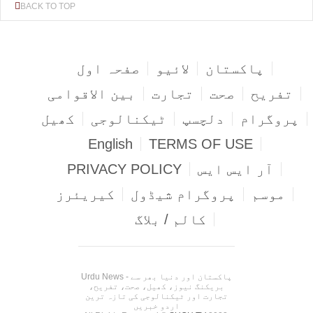
BACK TO TOP
پاکستان
لائیو
صفحہ اول
تفریح
صحت
تجارت
بین الاقوامی
پروگرام
دلچسپ
ٹیکنالوجی
کھیل
English
TERMS OF USE
آر ایس ایس
PRIVACY POLICY
موسم
پروگرام شیڈول
کیریئرز
کالم / بلاگ
Urdu News - پاکستان اور دنیا بھر سے
بریکنگ نیوز، کھیل، صحت، تفریح،
تجارت اور ٹیکنالوجی کی تازہ ترین
اردو خبریں