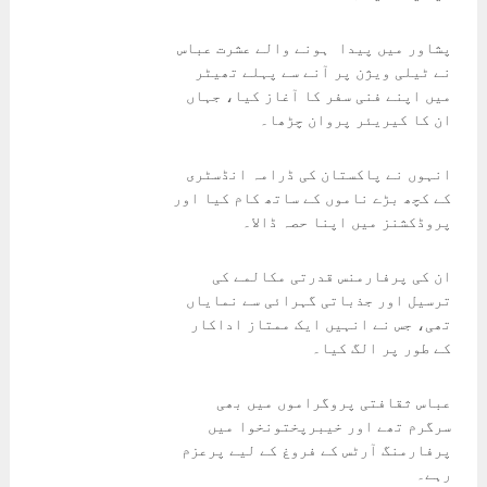
پشاور میں پیدا ہونے والے عشرت عباس
نے ٹیلی ویژن پر آنے سے پہلے تھیٹر
میں اپنے فنی سفر کا آغاز کیا، جہاں
ان کا کیریئر پروان چڑھا۔
انہوں نے پاکستان کی ڈرامہ انڈسٹری
کے کچھ بڑے ناموں کے ساتھ کام کیا اور
پروڈکشنز میں اپنا حصہ ڈالا۔
ان کی پرفارمنس قدرتی مکالمے کی
ترسیل اور جذباتی گہرائی سے نمایاں
تھی، جس نے انہیں ایک ممتاز اداکار
کے طور پر الگ کیا۔
عباس ثقافتی پروگراموں میں بھی
سرگرم تھے اور خیبرپختونخوا میں
پرفارمنگ آرٹس کے فروغ کے لیے پرعزم
رہے۔