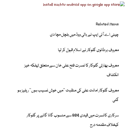
Related items
چینی اے آئی ایپ نے ہالی ووڈ میں ہلچل مچا دی
معروف برطانوی گلوکار نے اسلام قبول کر لیا
معروف بھارتی گلوکار کا نصرت فتح علی خان سے متعلق تہلکہ خیز
انکشاف
معروف گلوکار امانت علی کی منقبت ’’میں خوش نصیب ہوں‘‘ ریلیز ہو
گئی
سرکاری کانسرٹ میں قیدی 804 سے منسوب گانا گانے پر گلوکار
کیخلاف مقدمہ درج