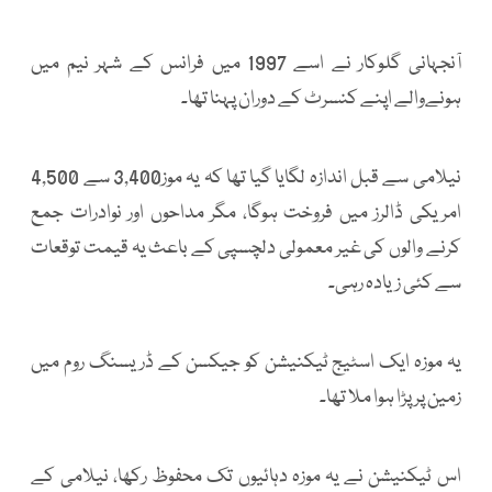
آنجہانی گلوکار نے اسے 1997 میں فرانس کے شہر نیم میں
ہونےوالے اپنے کنسرٹ کے دوران پہنا تھا۔
نیلامی سے قبل اندازہ لگایا گیا تھا کہ یہ موز3,400 سے 4,500
امریکی ڈالرز میں فروخت ہوگا، مگر مداحوں اور نوادرات جمع
کرنے والوں کی غیر معمولی دلچسپی کے باعث یہ قیمت توقعات
سے کئی زیادہ رہی۔
یہ موزہ ایک اسٹیج ٹیکنیشن کو جیکسن کے ڈریسنگ روم میں
زمین پر پڑا ہوا ملا تھا۔
اس ٹیکنیشن نے یہ موزہ دہائیوں تک محفوظ رکھا، نیلامی کے