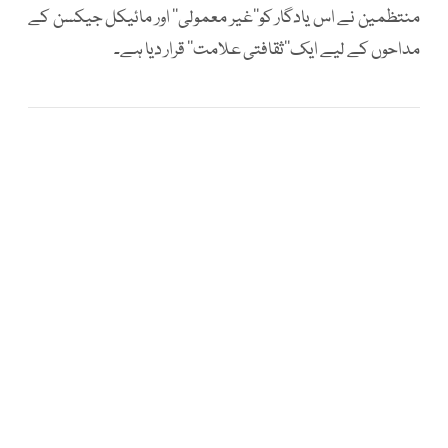
منتظمین نے اس یادگار کو’’غیر معمولی‘‘ اور مائیکل جیکسن کے
مداحوں کے لیے ایک’’ثقافتی علامت‘‘ قرار دیا ہے۔