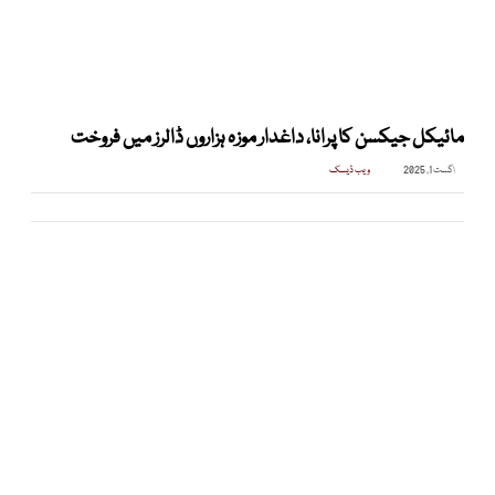
مائیکل جیکسن کا پرانا، داغدار موزہ ہزاروں ڈالرز میں فروخت
اگست 1, 2025
ویب ڈیسک