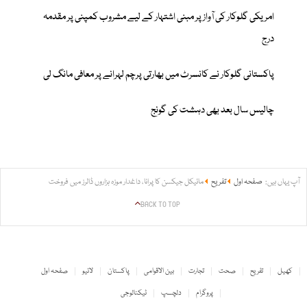
امریکی گلوکار کی آواز پر مبنی اشتہار کے لیے مشروب کمپنی پر مقدمہ
درج
پاکستانی گلوکار نے کانسرٹ میں بھارتی پرچم لہرانے پر معافی مانگ لی
چالیس سال بعد بھی دہشت کی گونج
آپ یہاں ہیں:
صفحہ اول
تفریح
مائیکل جیکسن کا پرانا، داغدار موزہ ہزاروں ڈالرز میں فروخت
BACK TO TOP
کھیل
تفریح
صحت
تجارت
بین الاقوامی
پاکستان
لائیو
صفحہ اول
پروگرام
دلچسپ
ٹیکنالوجی