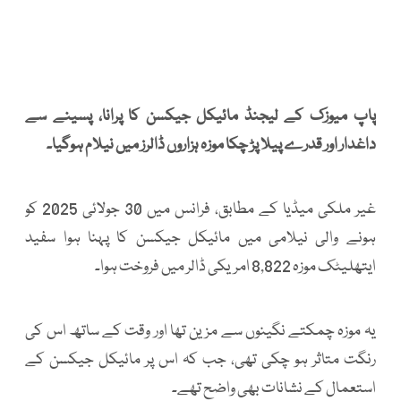
پاپ میوزک کے لیجنڈ مائیکل جیکسن کا پرانا، پسینے سے
داغدار اور قدرے پیلا پڑ چکا موزہ ہزاروں ڈالرز میں نیلام ہوگیا۔
غیر ملکی میڈیا کے مطابق، فرانس میں 30 جولائی 2025 کو
ہونے والی نیلامی میں مائیکل جیکسن کا پہنا ہوا سفید
ایتھلیٹک موزہ 8,822 امریکی ڈالر میں فروخت ہوا۔
یہ موزہ چمکتے نگینوں سے مزین تھا اور وقت کے ساتھ اس کی
رنگت متاثر ہو چکی تھی، جب کہ اس پر مائیکل جیکسن کے
استعمال کے نشانات بھی واضح تھے۔