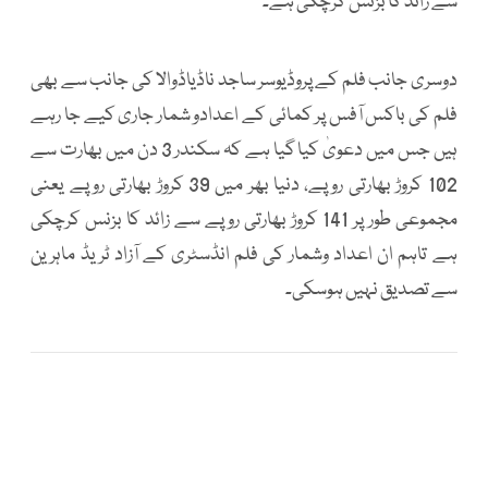
سے زائد کا بزنس کرچکی ہے۔
دوسری جانب فلم کے پروڈیوسر ساجد ناڈیاڈوالا کی جانب سے بھی
فلم کی باکس آفس پر کمائی کے اعدادو شمار جاری کیے جا رہے
ہیں جس میں دعویٰ کیا گیا ہے کہ سکندر 3 دن میں بھارت سے
102 کروڑ بھارتی روپے، دنیا بھر میں 39 کروڑ بھارتی روپے یعنی
مجموعی طور پر 141 کروڑ بھارتی روپے سے زائد کا بزنس کرچکی
ہے تاہم ان اعداد وشمار کی فلم انڈسٹری کے آزاد ٹریڈ ماہرین
سے تصدیق نہیں ہوسکی۔