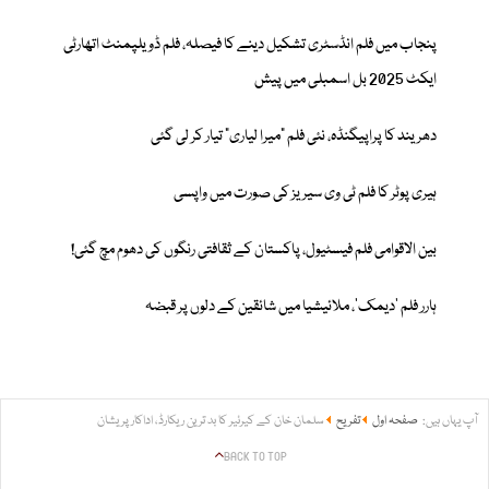
پنجاب میں فلم انڈسٹری تشکیل دینے کا فیصلہ، فلم ڈویلپمنٹ اتھارٹی
ایکٹ 2025 بل اسمبلی میں پیش
دھریند کا پراپیگنڈہ، نئی فلم "میرا لیاری" تیار کر لی گئی
ہیری پوٹر کا فلم ٹی وی سیریز کی صورت میں واپسی
بین الاقوامی فلم فیسٹیول، پاکستان کے ثقافتی رنگوں کی دھوم مچ گئی!
ہارر فلم ’دیمک‘، ملائیشیا میں شائقین کے دلوں پر قبضہ
آپ یہاں ہیں:
صفحہ اول
تفریح
سلمان خان کے کیرئیر کا بد ترین ریکارڈ، اداکار پریشان
BACK TO TOP