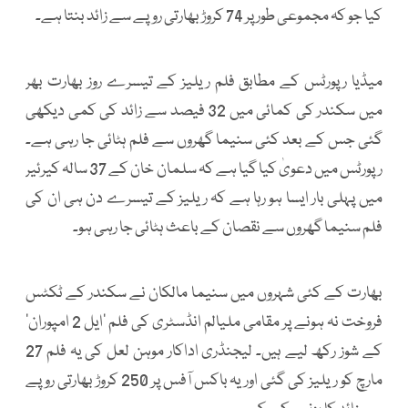
کیا جو کہ مجموعی طور پر 74 کروڑ بھارتی روپے سے زائد بنتا ہے۔
میڈیا رپورٹس کے مطابق فلم ریلیز کے تیسرے روز بھارت بھر
میں سکندر کی کمائی میں 32 فیصد سے زائد کی کمی دیکھی
گئی جس کے بعد کئی سنیما گھروں سے فلم ہٹائی جا رہی ہے۔
رپورٹس میں دعویٰ کیا گیا ہے کہ سلمان خان کے 37 سالہ کیرئیر
میں پہلی بار ایسا ہو رہا ہے کہ ریلیز کے تیسرے دن ہی ان کی
فلم سنیما گھروں سے نقصان کے باعث ہٹائی جا رہی ہو۔
بھارت کے کئی شہروں میں سنیما مالکان نے سکندر کے ٹکٹس
فروخت نہ ہونے پر مقامی ملیالم انڈسٹری کی فلم ’ایل 2 امپوران‘
کے شوز رکھ لیے ہیں۔ لیجنڈری اداکار موہن لعل کی یہ فلم 27
مارچ کو ریلیز کی گئی اور یہ باکس آفس پر 250 کروڑ بھارتی روپے