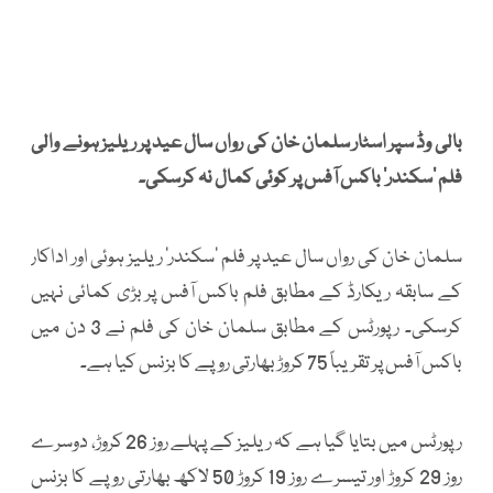
بالی وڈ سپر اسٹار سلمان خان کی رواں سال عید پر ریلیز ہونے والی
فلم ’سکندر‘ باکس آفس پر کوئی کمال نہ کرسکی۔
سلمان خان کی رواں سال عید پر فلم ’سکندر‘ ریلیز ہوئی اور اداکار
کے سابقہ ریکارڈ کے مطابق فلم باکس آفس پر بڑی کمائی نہیں
کرسکی۔ رپورٹس کے مطابق سلمان خان کی فلم نے 3 دن میں
باکس آفس پر تقریباً 75 کروڑ بھارتی روپے کا بزنس کیا ہے۔
رپورٹس میں بتایا گیا ہے کہ ریلیز کے پہلے روز 26 کروڑ، دوسرے
روز 29 کروڑ اور تیسرے روز 19 کروڑ 50 لاکھ بھارتی روپے کا بزنس