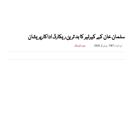
سلمان خان کے کیرئیر کا بد ترین ریکارڈ، اداکار پریشان
اپ ڈیٹ:
7 PM , اپریل 2, 2025
ویب ڈیسک