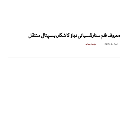
معروف فلم سٹارنفسیاتی دباؤ کا شکار، ہسپتال منتقل
فروری 4, 2026
ویب ڈیسک