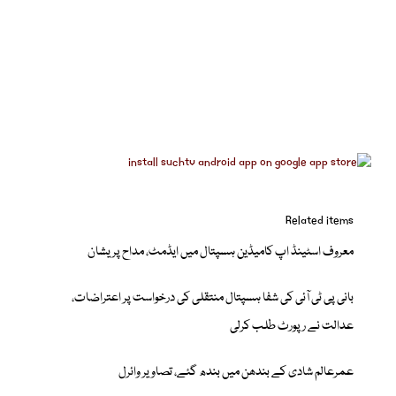
Related items
معروف اسٹینڈ اپ کامیڈین ہسپتال میں ایڈمٹ، مداح پریشان
بانی پی ٹی آئی کی شفا ہسپتال منتقلی کی درخواست پر اعتراضات،
عدالت نے رپورٹ طلب کرلی
عمرعالم شادی کے بندھن میں بندھ گئے، تصاویر وائرل