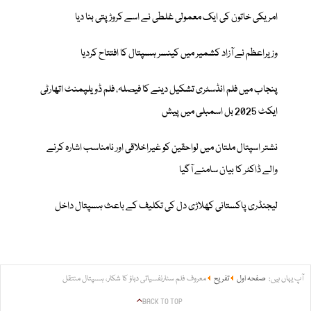
امریکی خاتون کی ایک معمولی غلطی نے اسے کروڑپتی بنا دیا
وزیراعظم نے آزاد کشمیر میں کینسر ہسپتال کا افتتاح کردیا
پنجاب میں فلم انڈسٹری تشکیل دینے کا فیصلہ، فلم ڈویلپمنٹ اتھارٹی
ایکٹ 2025 بل اسمبلی میں پیش
نشتر اسپتال ملتان میں لواحقین کو غیراخلاقی اور نامناسب اشارہ کرنے
والے ڈاکٹر کا بیان سامنے آگیا
لیجنڈری پاکستانی کھلاڑی دل کی تکلیف کے باعث ہسپتال داخل
آپ یہاں ہیں:
صفحہ اول
تفریح
معروف فلم سٹارنفسیاتی دباؤ کا شکار، ہسپتال منتقل
BACK TO TOP