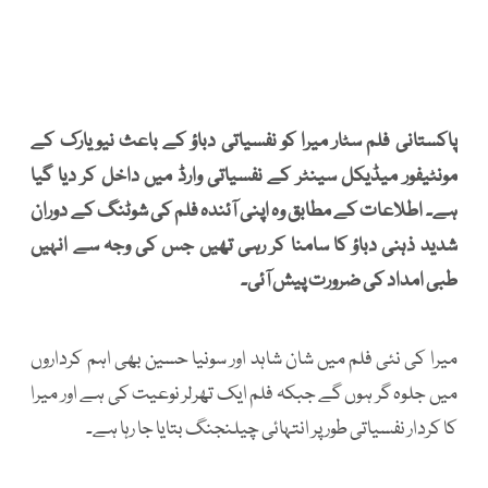
پاکستانی فلم سٹار میرا کو نفسیاتی دباؤ کے باعث نیویارک کے
مونٹیفور میڈیکل سینٹر کے نفسیاتی وارڈ میں داخل کر دیا گیا
ہے۔ اطلاعات کے مطابق وہ اپنی آئندہ فلم کی شوٹنگ کے دوران
شدید ذہنی دباؤ کا سامنا کر رہی تھیں جس کی وجہ سے انہیں
طبی امداد کی ضرورت پیش آئی۔
میرا کی نئی فلم میں شان شاہد اور سونیا حسین بھی اہم کرداروں
میں جلوہ گر ہوں گے جبکہ فلم ایک تھرلر نوعیت کی ہے اور میرا
کا کردار نفسیاتی طور پر انتہائی چیلنجنگ بتایا جا رہا ہے۔