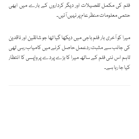
فلم کی مکمل تفصیلات اور دیگر کرداروں کے بارے میں ابھی
حتمی معلومات منظر عام پر نہیں آئیں۔
میرا کو آخری بار فلم باجی میں دیکھا گیا تھا جو شائقین اور ناقدین
کی جانب سے مثبت ردعمل حاصل کرنے میں کامیاب رہی تھی
تاہم اس نئی فلم کے ساتھ میرا کا بڑے پردے پر واپسی کا انتظار
کیا جا رہا ہے۔