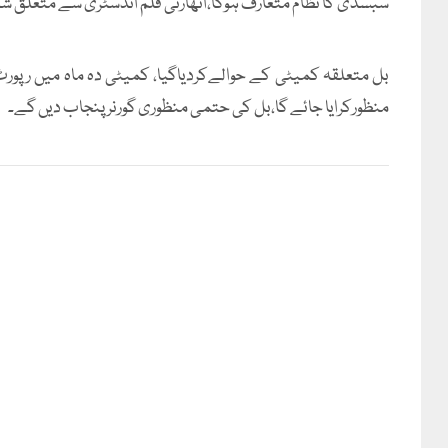
سبسڈی کا نظام متعارف ہوگا،اتھارٹی فلم انڈسٹری سے متعلق شک
بل متعلقہ کمیٹی کے حوالےکردیاگیا، کمیٹی دہ ماہ میں ر
منظورکرایا جائے گا،بل کی حتمی منظوری گورنر پنجاب دیں گے۔