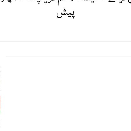
پیش
s