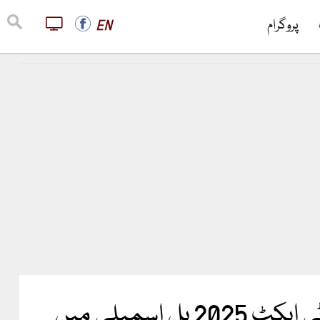
پروگرام
EN
پنجاب میں فلم انڈسٹری تشکیل دینے کا فیصلہ، فلم ڈویلپمنٹ اتھارٹی ایکٹ 2025 بل اسمبلی میں