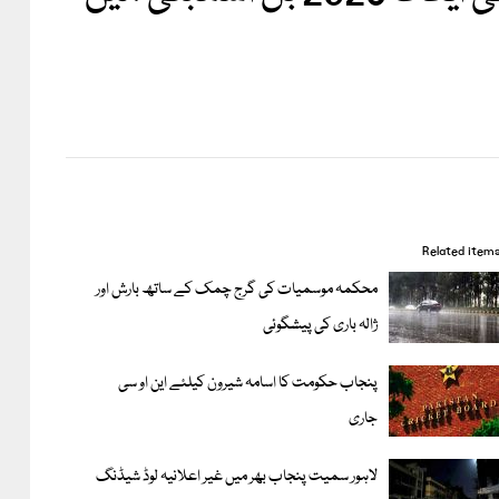
Related item
محکمہ موسمیات کی گرج چمک کے ساتھ بارش اور
ژالہ باری کی پیشگوئی
پنجاب حکومت کا اسامہ شیرون کیلئے این او سی
جاری
لاہور سمیت پنجاب بھر میں غیر اعلانیہ لوڈ شیڈنگ