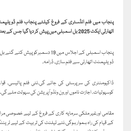
پنجاب میں فلم انڈسٹری کے فروغ کیلئے پنجاب فلم ڈویلپمنٹ
اتھارٹی ایکٹ 2025 بل اسمبلی میں پیش کر دیا گیا جس کے بعد بل منظوری کیلئےمتعلقہ کمیٹی کےسپرد کردیاگیا ۔
پنجاب اسمبلی کے اجلاس میں 19 دسمب
ڈویلپمنٹ اتھارٹی سے فلم سازی، ڈرامہ،
ڈاکیومنٹری کی سرپرستی کی جائے گی،نئی فلم پالیسی، قواع
کوسہولیات، اجازت ناموں اور ون ونڈو آپریشن کی سہولت ملے گی۔
مقامی اورغیر ملکی سرمایہ کاری کے فروغ کے لیے خصوصی مراع
کے قیام کی راہ ہموار ہوگی،نئے ٹیلنٹ کی تربیت کے لیے ٹریننگ