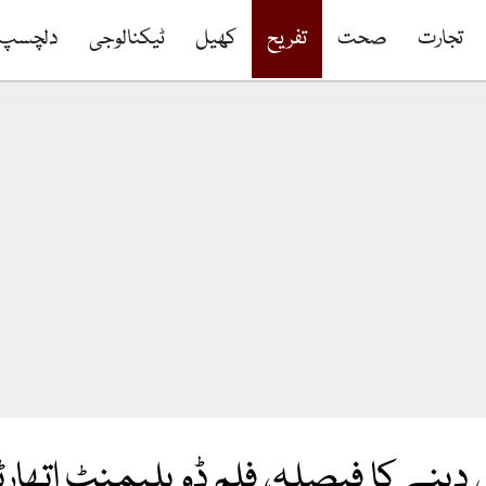
تجارت
صحت
تفریح
کھیل
ٹیکنالوجی
دلچسپ