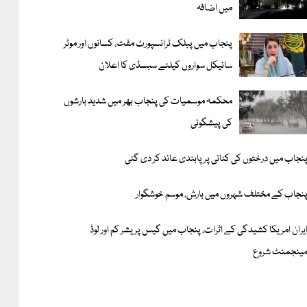
میں اضافہ
پنجاب میں پبلک ٹرانسپورٹ مفت، کسانوں اور موٹر
سائیکل سواروں کیلئے سبسڈی کا اعلان
محکمہ موسمیات کی پنجاب بھر میں شدید بارشوں
کی پیشگوئی
نجاب میں درختوں کی کٹائی پر پابندی عائد کر دی گئی
نجاب کے مختلف شہروں میں بارش، موسم خوشگوار
یران امریکا کشیدگی کے اثرات، پنجاب میں گیس پریشر کم اور لوڈ
ینجمنٹ شروع