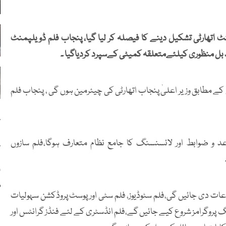
 اتھارٹی تشکیل دینے کا فیصلہ کر لیا گیا، پنجاب فلم ڈویلپمنٹ
رکوپیش کئے گئے بل کے مطابق وزیر اعلیٰ پنجاب اتھارٹی کی چیئرمین ہوں گی ، پنجاب فلم
پ
د و ضوابط اور لائسنسنگ کا جامع نظام متعارف ہوگا،فلم سازوں
پ
ا
م
ات دی جائیں گی،فلم سٹوڈیوز، فلم سٹی اور پوسٹ پروڈکشن سہولیات
 پروگرامز شروع کیے جائیں گے،فلم انڈسٹری کے لئے فنڈز گرانٹس اور