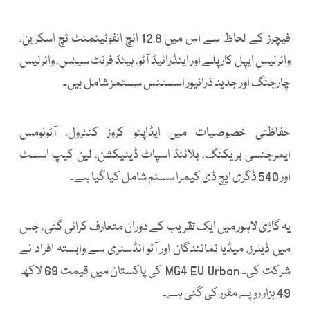
فیچرز کے لحاظ سے اس میں 12.8 انچ انفوٹینمنٹ ٹچ اسکرین،
وائرلیس ایپل کار پلے اور اینڈرائیڈ آٹو، ہیٹڈ فرنٹ سیٹس، وائرلیس
چارجنگ اور جدید ڈرائیور اسسٹنس سسٹمز شامل ہیں۔
حفاظتی خصوصیات میں ایڈاپٹو کروز کنٹرول، آٹونومس
ایمرجنسی بریکنگ، بلائنڈ اسپاٹ ڈیٹیکشن، لین کیپ اسسٹ
اور 540 ڈگری ایچ ڈی کیمرا سسٹم شامل کیا گیا ہے۔
یہ گاڑی لاہور میں ایک تقریب کے دوران متعارف کرائی گئی، جس
میں ڈیلرز، میڈیا نمائندگان اور آٹو انڈسٹری سے وابستہ افراد نے
شرکت کی۔ MG4 EV Urban کی پاکستان میں قیمت 69 لاکھ
49 ہزار روپے مقرر کی گئی ہے۔