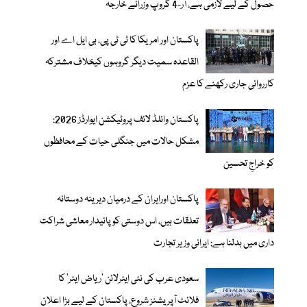
حصول کے لیے لازمی ہے، آر-4 گروپ وزرائے خارجہ
پاکستان اور امریکا کا ٹی ٹی پی، بی ایل اے اور
القاعدہ سمیت دیگر گروہوں کیخلاف مشترکہ
کارروائی جاری رکھنے کا عزم
پاکستان وائلڈ لائف پروٹیکشن ایوارڈز 2026:
مشکل حالات میں جنگلی حیات کے محافظوں
کو خراجِ تحسین
پاکستان اورایران کے درمیان دیرینہ دوستانہ
تعلقات ہیں، اس دوستی کوپائیدار معاشی شراکت
داری میں بدلنا ہے: ایرانی وزیر تجارت
سعودی عرب کی نئی ایئرلائن ‘ریاض ایئر’ کا
فلائٹ آپریشنز شروع، پاکستان کے لیے بڑا اعلان