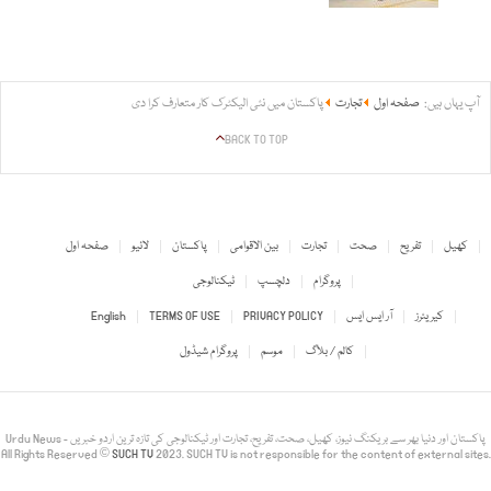
آپ یہاں ہیں:
صفحہ اول
تجارت
پاکستان میں نئی الیکٹرک کار متعارف کرا دی
BACK TO TOP
کھیل
تفریح
صحت
تجارت
بین الاقوامی
پاکستان
لائیو
صفحہ اول
پروگرام
دلچسپ
ٹیکنالوجی
کیریئرز
آر ایس ایس
PRIVACY POLICY
TERMS OF USE
English
کالم / بلاگ
موسم
پروگرام شیڈول
Urdu News - پاکستان اور دنیا بھر سے بریکنگ نیوز، کھیل، صحت، تفریح، تجارت اور ٹیکنالوجی کی تازہ ترین اردو خبریں
All Rights Reserved ©
SUCH TV
2023. SUCH TV is not responsible for the content of external sites.