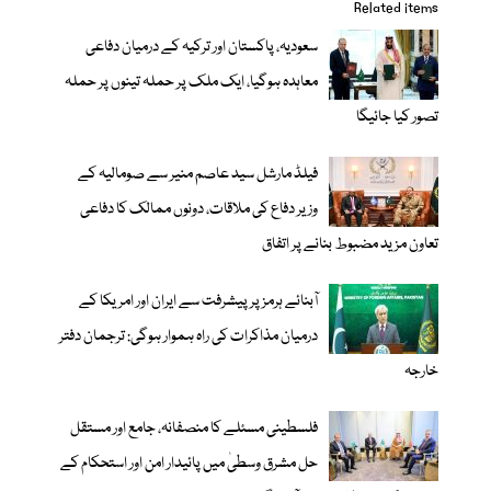
Related items
سعودیہ، پاکستان اور ترکیہ کے درمیان دفاعی
معاہدہ ہوگیا، ایک ملک پر حملہ تینوں پر حملہ
تصور کیا جائیگا
فیلڈ مارشل سید عاصم منیر سے صومالیہ کے
وزیر دفاع کی ملاقات، دونوں ممالک کا دفاعی
تعاون مزید مضبوط بنانے پر اتفاق
آبنائے ہرمز پر پیشرفت سے ایران اور امریکا کے
درمیان مذاکرات کی راہ ہموار ہوگی: ترجمان دفتر
خارجہ
فلسطینی مسئلے کا منصفانہ، جامع اور مستقل
حل مشرق وسطیٰ میں پائیدار امن اور استحکام کے