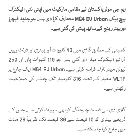
ایم جی موٹر پاکستان نے مقامی مارکیٹ میں اپنی نئی الیکٹرک
ہیچ بیک MG4 EV Urban متعارف کرا دی ہے، جو جدید فیچرز
اور بہتر رینج کے ساتھ پیش کی گئی ہے۔
کمپنی کے مطابق گاڑی میں 43 کلوواٹ آور بیٹری اور فرنٹ وہیل
ڈرائیو الیکٹرک موٹر دی گئی ہے، جو 110 کلوواٹ پاور اور 250
نیوٹن میٹر ٹارک فراہم کرتی ہے۔ MG4 EV Urban ایک چارج پر
WLTP معیار کے تحت 316 کلومیٹر تک چلنے کی صلاحیت
رکھتی ہے۔
گاڑی ڈی سی فاسٹ چارجنگ کو بھی سپورٹ کرتی ہے، جس کے
ذریعے بیٹری کو 10 فیصد سے 80 فیصد تک تقریباً 28 منٹ
میں چارج کیا جا سکتا ہے۔