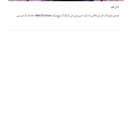
فائل فوٹو
ایم جی موٹر پاکستان نے مقامی مارکیٹ میں اپنی نئی الیکٹرک ہیچ بیک MG4 EV Urban متعارف کرا دی ہے