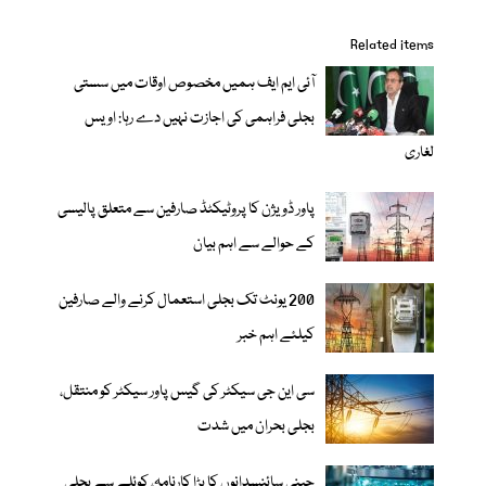
Related items
آئی ایم ایف ہمیں مخصوص اوقات میں سستی
بجلی فراہمی کی اجازت نہیں دے رہا: اویس
لغاری
پاور ڈویژن کا پروٹیکٹڈ صارفین سے متعلق پالیسی
کے حوالے سے اہم بیان
200 یونٹ تک بجلی استعمال کرنے والے صارفین
کیلئے اہم خبر
سی این جی سیکٹر کی گیس پاور سیکٹر کو منتقل،
بجلی بحران میں شدت
چینی سائنسدانوں کا بڑا کارنامہ، کوئلے سے بجلی