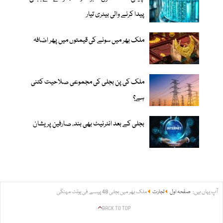
پیدا کرنے والی بیٹری تیار
ملک بھر میں سونے کی قیمتوں میں پھر اضافہ
ملک کی پن بجلی کی مجموعی صلاحیت کتنی
ہے؟
بجلی کے بعد انٹرنیٹ بھی بند، صارفین پریشان
آپ یہاں ہیں:
صفحہ اول
تجارت
ملک بھر میں بجلی 48 پیسے فی یونٹ مہنگی
BACK TO TOP