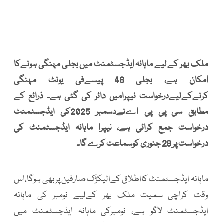
ملک بھر کے لیے ماہانہ ایڈجسٹمنٹ میں بجلی مہنگی ہونےکا
امکان ہے، بجلی 48 پیسےفی یونٹ مہنگی
کرنےکےلیےدرخواست نیپرامیں دائر کی گئی ہے۔ ذرائع کے
مطابق سی پی پی اےنےدسمبر 2025کی ایڈجسٹمنٹ
درخواست جمع کرائی ہے، نیپرا ماہانہ ایڈجسٹمنٹ کی
درخواست پر 29 جنوری کوسماعت کرے گا۔
ماہانہ ایڈجسٹمنٹ کااطلاق کےالیکڑک صارفین پر بھی ہوگا،اس
وقت کراچی سمیت ملک بھر کےلیے نومبر کی ماہانہ
ایڈجسٹمنٹ لاگو ہے، نومبرکی ماہانہ ایڈجسٹمنٹ میں