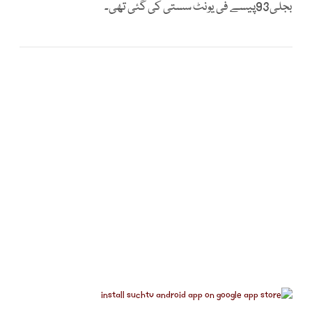
بجلی93پیسے فی یونٹ سستی کی گئی تھی۔