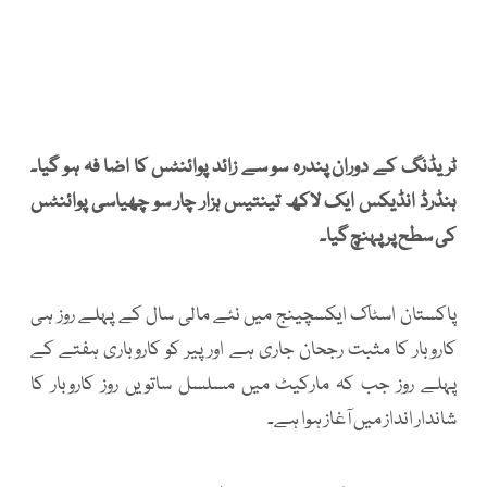
ٹریڈنگ کے دوران پندرہ سو سے زائد پوائنٹس کا اضا فہ ہو گیا۔
ہنڈرڈ انڈیکس ایک لاکھ تینتیس ہزار چار سو چھیاسی پوائنٹس
کی سطح پر پہنچ گیا۔
پاکستان اسٹاک ایکسچینج میں نئے مالی سال کے پہلے روز ہی
کاروبار کا مثبت رجحان جاری ہے اور پیر کو کاروباری ہفتے کے
پہلے روز جب کہ مارکیٹ میں مسلسل ساتویں روز کاروبار کا
شاندار انداز میں آغاز ہوا ہے۔