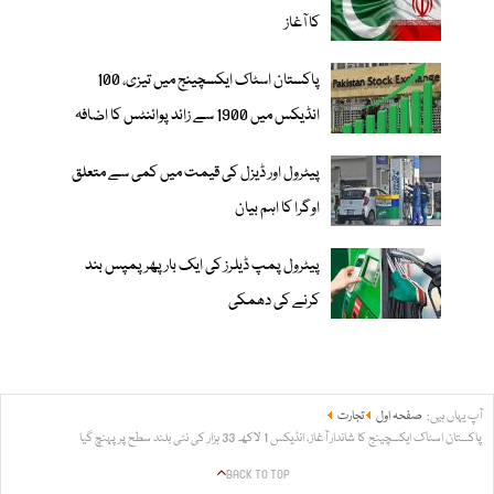
کا آغاز
پاکستان اسٹاک ایکسچینج میں تیزی، 100
انڈیکس میں 1900 سے زائد پوائنٹس کا اضافہ
پیٹرول اور ڈیزل کی قیمت میں کمی سے متعلق
اوگرا کا اہم بیان
پیٹرول پمپ ڈیلرز کی ایک بار پھر پمپس بند
کرنے کی دھمکی
آپ یہاں ہیں:
صفحہ اول
تجارت
پاکستان اسٹاک ایکسچینج کا شاندار آغاز، انڈیکس 1 لاکھ 33 ہزار کی نئی بلند سطح پر پہنچ گیا
BACK TO TOP