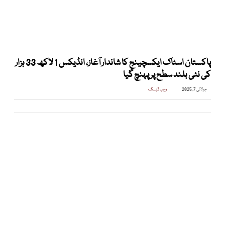
پاکستان اسٹاک ایکسچینج کا شاندار آغاز، انڈیکس 1 لاکھ 33 ہزار
کی نئی بلند سطح پر پہنچ گیا
جولائی 7, 2025
ویب ڈیسک