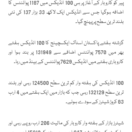
پیر کو کاروبار کے آغاز پر ہی 100 انڈیکس میں 1187 پوائنٹس کا
اضافہ ہوگیا جس سے انڈیکس ایک لاکھ 33 ہزار 137 کی نئی
بلند ترین سطح پر پہنچ گیا۔
گزشتہ ہفتے پاکستان اسٹاک ایکسچینج کا 100 انڈیکس ہفتے
بھر میں 7570 پوائنٹس اضافے سے 131949 پر بند ہوا اور
کاروباری ہفتے میں انڈیکس 7629 پوائنٹس کے بینڈ میں رہا۔
100 انڈیکس کی ہفتہ وار کم ترین سطح 124500 رہی اور بلند
ترین سطح 132129 رہی جب کہ بازار میں ایک ہفتے میں 4 ارب
83 کروڑ شیئرز کے سودے ہوئے۔
شیئرز بازار کے ہفتہ وار کاروبار کی مالیت 206 ارب روپے رہی اور