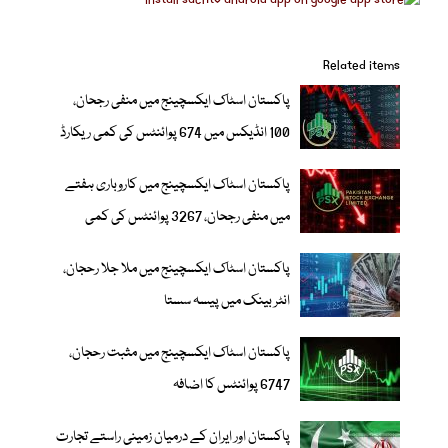
Related items
پاکستان اسٹاک ایکسچینج میں منفی رجحان،
100 انڈیکس میں 674 پوائنٹس کی کمی ریکارڈ
پاکستان اسٹاک ایکسچینج میں کاروباری ہفتے
میں منفی رجحان، 3267 پوائنٹس کی کمی
پاکستان اسٹاک ایکسچینج میں ملا جلا رحجان،
انٹر بینک میں پیسہ سستا
پاکستان اسٹاک ایکسچینج میں مثبت رحجان،
6747 پوائنٹس کا اضافہ
پاکستان اور ایران کے درمیان زمینی راستے تجارت