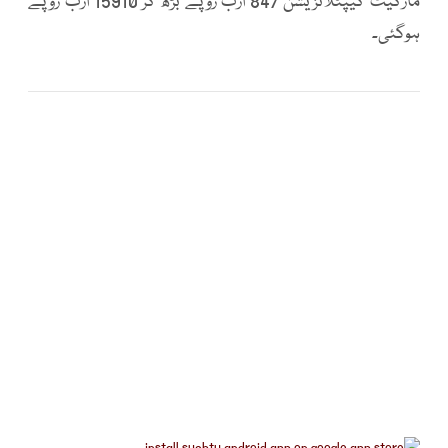
مارکیٹ کیپٹلائزیشن 847 ارب روپے بڑھ کر 15910 ارب روپے
ہوگئی۔