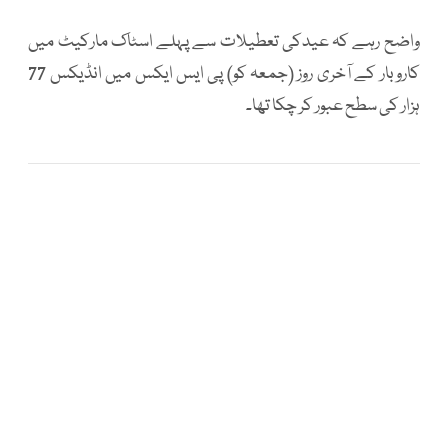
واضح رہے کہ عیدکی تعطیلات سے پہلے اسٹاک مارکیٹ میں
کاروبار کے آخری روز (جمعہ کو) پی ایس ایکس میں انڈیکس 77
ہزار کی سطح عبور کر چکا تھا۔