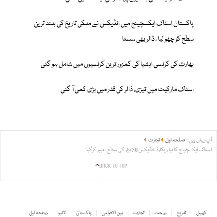
پاکستان اسٹاک ایکسچینج میں انڈیکس نے ملکی تاریخ کی بلند ترین
سطح کو چھو لیا ، ڈالر بھی سستا
بھارت کی کرنسی ایشیا کی کمزور ترین کرنسیوں میں شامل ہو گئی
اسٹاک مارکیٹ میں تیزی، ڈالر کی قدر میں بڑی کمی آ گئی
آپ یہاں ہیں:
صفحہ اول
تجارت
اسٹاک ایکسچینج کا نیا ریکارڈ، انڈیکس 78 ہزار کی سطح عبور کرگیا
BACK TO TOP
کھیل
تفریح
صحت
تجارت
بین الاقوامی
پاکستان
لائیو
صفحہ اول