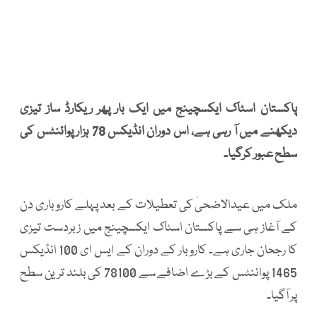
پاکستان اسٹاک ایکسچینج میں ایک بار پھر ریکارڈ ساز تیزی
دیکھنے میں آ رہی ہے، اس دوران انڈیکس 78 ہزار پوائنٹس کی
سطح عبور کرگیا۔
ملک میں عیدالاضحیٰ کی تعطیلات کے بعد پہلے کاروباری دن
کے آغاز ہی سے پاکستان اسٹاک ایکسچینج میں زبردست تیزی
کا رجحان جاری ہے۔ کاروبار کے دوران کے ایس ای 100 انڈیکس
1465 پوائنٹس کے بڑے اضافے سے 78100 کی بلند ترین سطح
پر آگیا۔