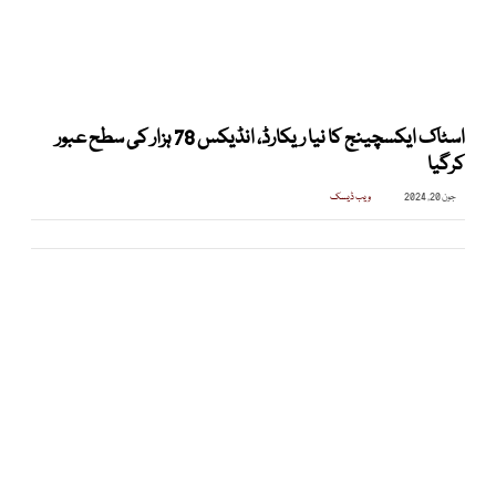
اسٹاک ایکسچینج کا نیا ریکارڈ، انڈیکس 78 ہزار کی سطح عبور
کرگیا
جون 20, 2024
ویب ڈیسک