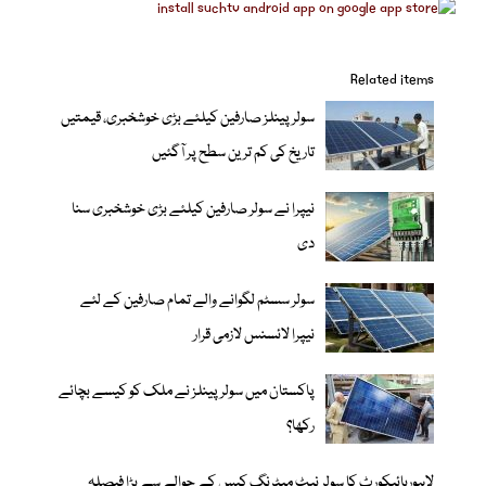
Related items
سولر پینلز صارفین کیلئے بڑی خوشخبری، قیمتیں
تاریخ کی کم ترین سطح پر آگئیں
نیپرا نے سولر صارفین کیلئے بڑی خوشخبری سنا
دی
سولر سسٹم لگوانے والے تمام صارفین کے لئے
نیپرا لائسنس لازمی قرار
پاکستان میں سولر پینلز نے ملک کو کیسے بچائے
رکھا؟
لاہورہائیکورٹ کا سولر نیٹ میٹرنگ کیس کے حوالے سے بڑا فیصلہ