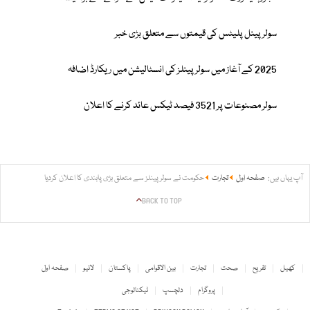
سولر پینل پلیٹس کی قیمتوں سے متعلق بڑی خبر
2025 کے آغاز میں سولر پینلز کی انسٹالیشن میں ریکارڈ اضافہ
سولر مصنوعات پر 3521 فیصد ٹیکس عائد کرنے کا اعلان
آپ یہاں ہیں:
صفحہ اول
تجارت
حکومت نے سولر پینلز سے متعلق بڑی پابندی کا اعلان کردیا
BACK TO TOP
کھیل
تفریح
صحت
تجارت
بین الاقوامی
پاکستان
لائیو
صفحہ اول
پروگرام
دلچسپ
ٹیکنالوجی