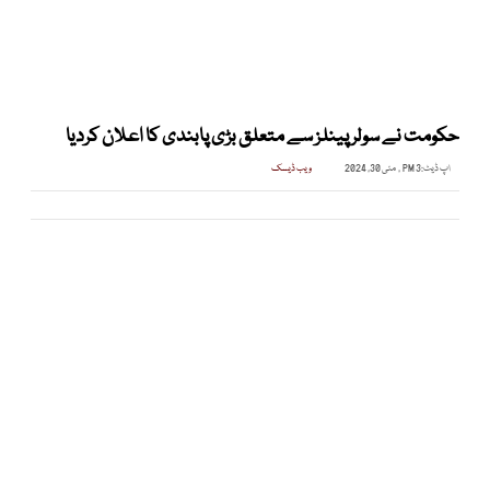
حکومت نے سولر پینلز سے متعلق بڑی پابندی کا اعلان کردیا
اپ ڈیٹ:
3 PM , مئی 30, 2024
ویب ڈیسک