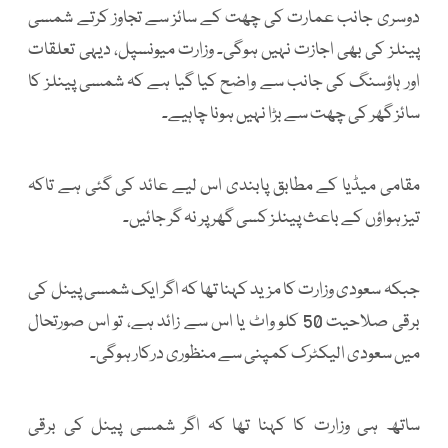
دوسری جانب عمارت کی چھت کے سائز سے تجاوز کرتے شمسی
پینلز کی بھی اجازت نہیں ہوگی۔ وزارت میونسپل، دیہی تعلقات
اور ہاؤسنگ کی جانب سے واضح کیا گیا ہے کہ شمسی پینلز کا
سائز گھر کی چھت سے بڑا نہیں ہونا چاہیے۔
مقامی میڈیا کے مطابق پابندی اس لیے عائد کی گئی ہے تاکہ
تیز ہواؤں کے باعث پینلز کسی گھر پر نہ گر جائیں۔
جبکہ سعودی وزارت کا مزید کہنا تھا کہ اگر ایک شمسی پینل کی
برقی صلاحیت 50 کلو واٹ یا اس سے زائد ہے، تو اس صورتحال
میں سعودی الیکٹرک کمپنی سے منظوری درکار ہوگی۔
ساتھ ہی وزارت کا کہنا تھا کہ اگر شمسی پینل کی برقی