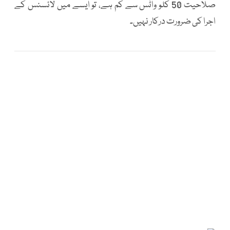
صلاحیت 50 کلو واٹس سے کم ہے، تو ایسے میں لائسنس کے
اجرا کی ضرورت درکار نہیں۔