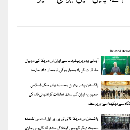
Related item
آبنائے ہرمز پر پیشرفت سے ایران اور امریکا کے درمیان
مذاکرات کی راہ ہموار ہوگی: ترجمان دفتر خارجہ
پاکستان اپنے بہترین ہمسایہ برادر ملک اسلامی
جمہوریہ ایران کے ساتھ تعلقات کو انتہائی قدر کی
گاہ سے دیکھتا ہے: وزیراعظم
پاکستان اور امریکا کا ٹی ٹی پی، بی ایل اے اور القاعدہ
سمیت دیگر گروہوں کیخلاف مشترکہ کارروائی جاری