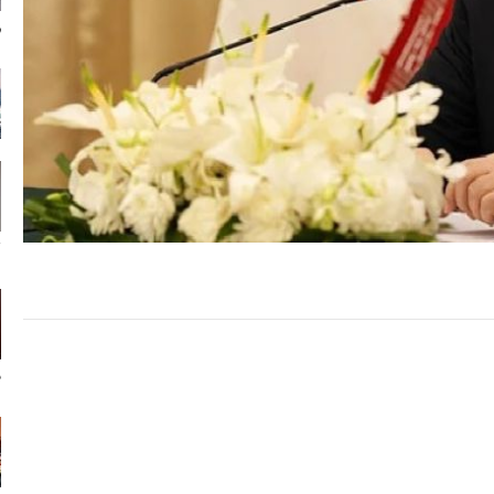
ر
ل
ہ