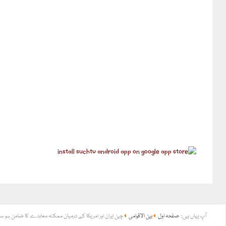
آپ یہاں ہیں:
صفحہ اول
بین الاقوامی
چین ایران اور امریکا کے درمیان ممکنہ معاہدے کا ضامن ہو سک