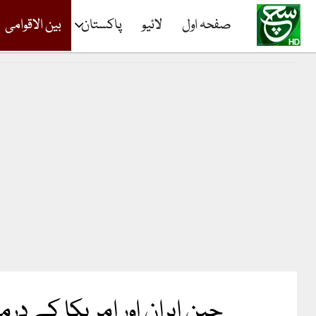
صفحہ اول
لائیو
پاکستان
بین الاقوامی
چین ایران اور امریکا کے د