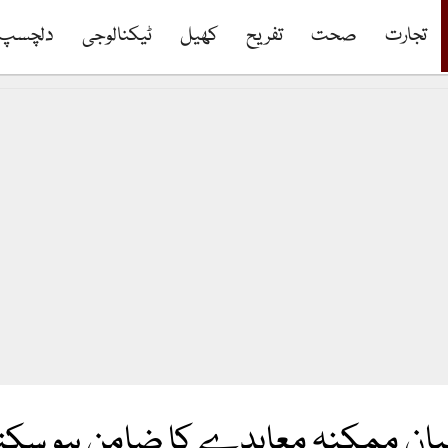
تجارت
صحت
تفریح
کھیل
ٹیکنالوجی
دلچسپ
رمیان ممکنہ معاہدے کا ضامن ہو سکتا