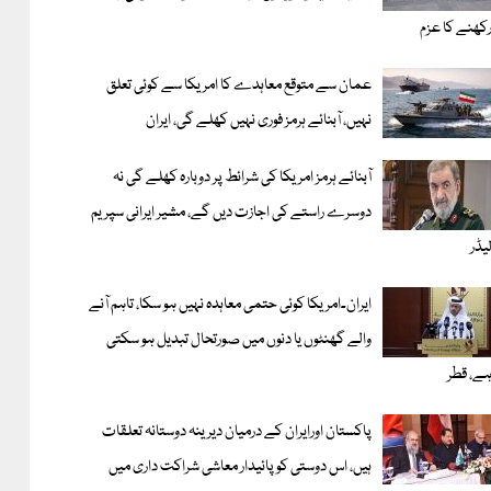
کھنے کا عزم
عمان سے متوقع معاہدے کا امریکا سے کوئی تعلق
نہیں، آبنائے ہرمز فوری نہیں کھلے گی، ایران
آبنائے ہرمز امریکا کی شرائط پر دوبارہ کھلے گی نہ
دوسرے راستے کی اجازت دیں گے، مشیر ایرانی سپریم
یڈر
ایران۔امریکا کوئی حتمی معاہدہ نہیں ہو سکا، تاہم آنے
والے گھنٹوں یا دنوں میں صورتحال تبدیل ہو سکتی
ے، قطر
پاکستان اورایران کے درمیان دیرینہ دوستانہ تعلقات
ہیں، اس دوستی کوپائیدار معاشی شراکت داری میں