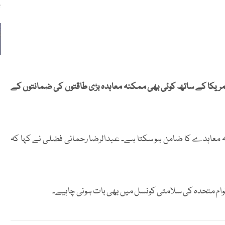
ب
مریکا کے ساتھ کوئی بھی ممکنہ معاہدہ بڑی طاقتوں کی ضمانتوں کے
ممکنہ معاہدے کا ضامن ہو سکتا ہے۔ عبدالرضا رحمانی فضلی نے کہا کہ
 اقوام متحدہ کی سلامتی کونسل میں بھی بات ہونی چاہیے۔