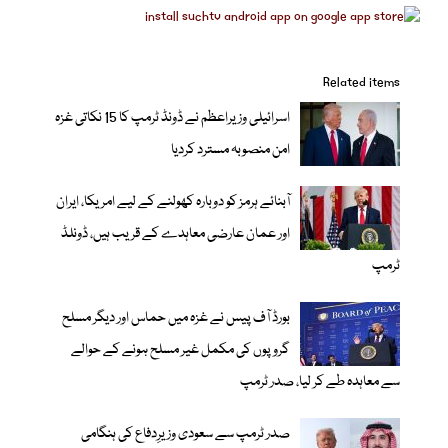
Related items
اسرائیلی وزیراعظم نے ڈونڈ ٹرمپ کا 15 نکاتی غزہ
امن منصوبہ مسترد کردیا
آبنائے ہرمز کو دوبارہ کھولنے کے لیے امریکا، ایران
اور عمان عارضی معاہدے کے قریب ہیں، ڈونلڈ
ٹرمپ
بورڈ آف پیس نے غزہ میں حماس اور دیگر مسلح
گروپوں کی مکمل غیر مسلح ہونے کے حوالے
سے معاہدہ طے کر لیا، صدر ٹرمپ
صدر ٹرمپ سے سعودی وزیرِدفاع کی ہنگامی