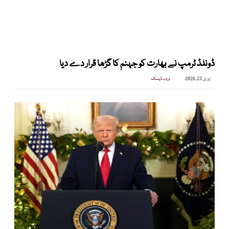
ڈونلڈ ٹرمپ نے بھارت کو جہنم کا گڑھا قرار دے دیا
اپریل 23, 2026
ویب ڈیسک