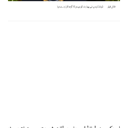
فائل فوٹو
ڈونلڈ ٹرمپ نے بھارت کو جہنم کا گڑھا قرار دے دیا