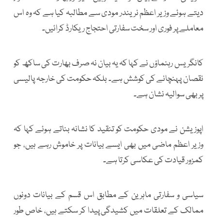
دیتے ہوئے وزیر اعظم نریندر مودی سے مطالبہ کیا ہے کہ وہ اس
معاملے پر فوری اور سخت سفارتی احتجاج ریکارڈ کرائیں۔
کانگریس رہنماؤں نے کہا کہ یہ بیان نہ صرف بھارت کی ساکھ کو
نقصان پہنچانے کی کوشش ہے۔ بلکہ حکومت کی خارجہ پالیسی
پر بھی سوالیہ نشان ہے۔
اپوزیشن نے مودی حکومت کو تنقید کا نشانہ بناتے ہوئے کہا کہ
وزیر اعظم ماضی میں بھی ایسے بیانات پر خاموش رہے ہیں، جو
کمزور قیادت کی عکاسی کرتا ہے۔
سیاسی و سفارتی ماہرین کے مطابق اس قسم کے بیانات دونوں
ممالک کے تعلقات میں کشیدگی پیدا کر سکتے ہیں، خاص طور