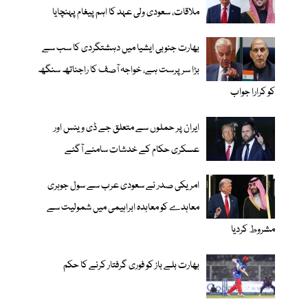
ملاقات، سعودی ولی عہد کا اہم پیغام پہنچایا
بھارت جنوبی ایشیا میں دہشتگردی کا سب سے
بڑا سرپرست ہے، خواجہ آصف کا راجناتھ سنگھ
کو کرارا جواب
ایران پر حملوں سے متعلق جے ڈی وینس اور
عسکری حکام کے خدشات سامنے آگئے
امریکی صدر نے سعودی عرب سے سول جوہری
معاہدے کو معاہدہ ابراہیمی میں شمولیت سے
مشروط کردیا
بھارت بلے باز کو فوری گرفتار کرنے کا حکم