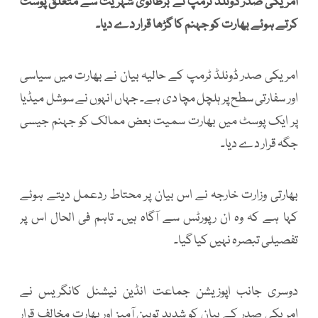
امریکی صدر ڈونلڈ ٹرمپ نے برطانوی شہریت سے متعلق پوسٹ
کرتے ہوئے بھارت کو جہنم کا گڑھا قرار دے دیا۔
امریکی صدر ڈونلڈ ٹرمپ کے حالیہ بیان نے بھارت میں سیاسی
اور سفارتی سطح پر ہلچل مچا دی ہے۔ جہاں انہوں نے سوشل میڈیا
پر ایک پوسٹ میں بھارت سمیت بعض ممالک کو جہنم جیسی
جگہ قرار دے دیا۔
بھارتی وزارت خارجہ نے اس بیان پر محتاط ردعمل دیتے ہوئے
کہا ہے کہ وہ ان رپورٹس سے آگاہ ہیں۔ تاہم فی الحال اس پر
تفصیلی تبصرہ نہیں کیا گیا۔
دوسری جانب اپوزیشن جماعت انڈین نیشنل کانگریس نے
امریکی صدر کے بیان کو شدید توہین آمیز اور بھارت مخالف قرار