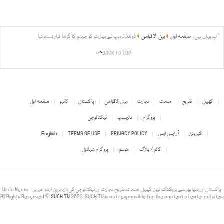
آپ یہاں ہیں:
صفحہ اول
بین الاقوامی
ڈونلڈ ٹرمپ نے بھارت کو جہنم کا گڑھا قرار دے دیا
BACK TO TOP
کھیل
تفریح
صحت
تجارت
بین الاقوامی
پاکستان
لائیو
صفحہ اول
پروگرام
دلچسپ
ٹیکنالوجی
کیریئرز
آر ایس ایس
PRIVACY POLICY
TERMS OF USE
English
کالم / بلاگ
موسم
پروگرام شیڈول
Urdu News - پاکستان اور دنیا بھر سے بریکنگ نیوز، کھیل، صحت، تفریح، تجارت اور ٹیکنالوجی کی تازہ ترین اردو خبریں
All Rights Reserved ©
SUCH TV
2023. SUCH TV is not responsible for the content of external sites.