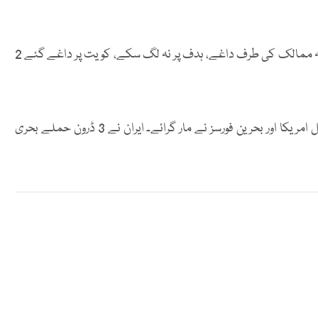
سینٹرل کمانڈ کا کہنا ہے کہ ایران نے بیلسٹک میزائل ہمسایہ ممالک کی طرف داغے، ہدف پر نہ لگ سکے، کویت پر داغے گئے 2
امریکی سینٹرل کمانڈ کے مطابق بحرین پر داغے گئے 3 میزائل امریکا اور بحرین فورسز نے مار گرائے۔ ایران نے 3 ڈرون حملے بحری