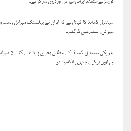
فورسز نے متعدد ایرانی میزائل اور ڈرون مار گرائے۔
میزائل راستے میں گرگئے۔
جہازوں پر کیے جنہیں ناکام بنادیا۔