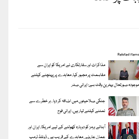
Related item
مذاکرات اور سفارتکاری نے امریکا کو ایران سے
مفاہمت پر مجبور کیا، معاہدے پر پہنچنے کیلئے
وجودہ صورتحال بہترین وقت ہے: ایرانی صدر
جنگی صلاحیتوں میں اضافہ کر دیا ، ہر خطرے سے
نمٹنے کیلئے تیار ہیں، ایرانی فوج
آبنائے ہرمز کو دوبارہ کھولنے کے لیے امریکا، ایران اور
عمان عارضی معاہدے کے قریب ہیں، ڈونلڈ ٹرمپ