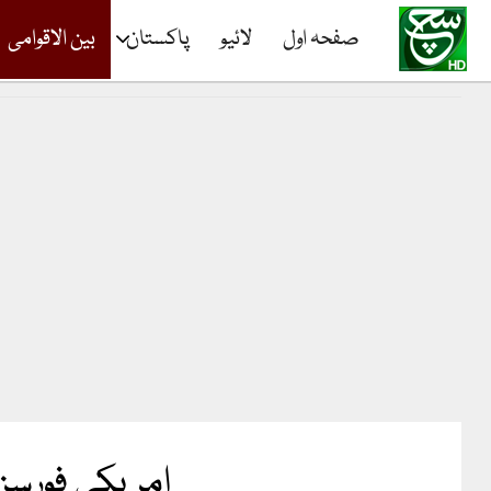
صفحہ اول
لائیو
پاکستان
بین الاقوامی
امریکی فورسز