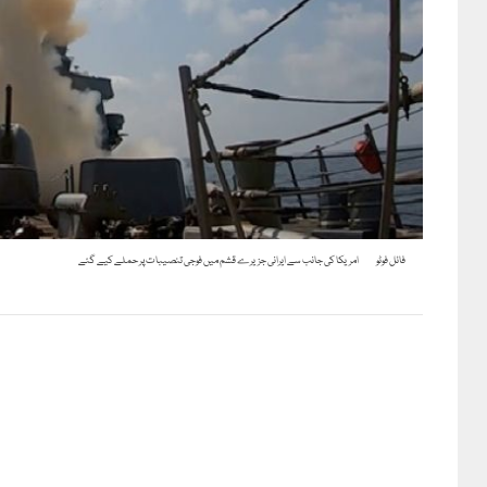
فائل فوٹو
امریکا کی جانب سے ایرانی جزیرے قشم میں فوجی تنصیبات پر حملے کیے گئے