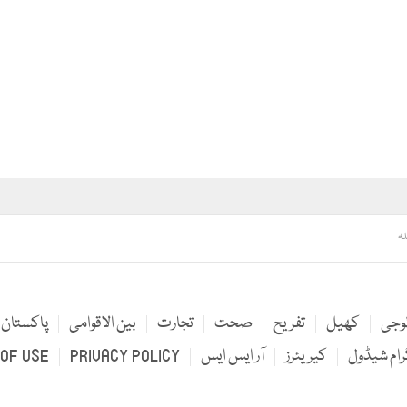
لہ
لوجی
کھیل
تفریح
صحت
تجارت
بین الاقوامی
پاکستان
رام شیڈول
کیریئرز
آر ایس ایس
PRIVACY POLICY
OF USE