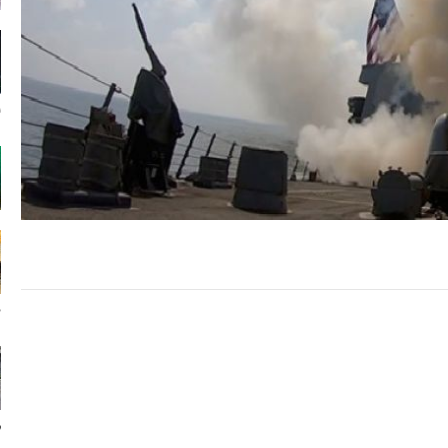
ا
ن
ر