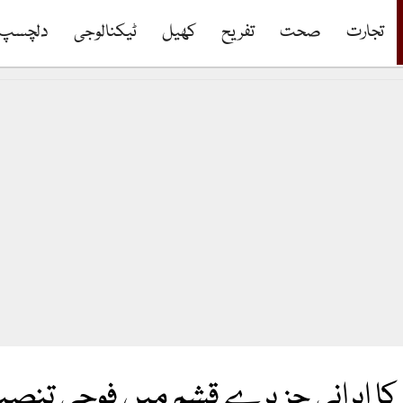
تجارت
صحت
تفریح
کھیل
ٹیکنالوجی
دلچسپ
 کا ایرانی جزیرے قشم میں فوجی تنصی