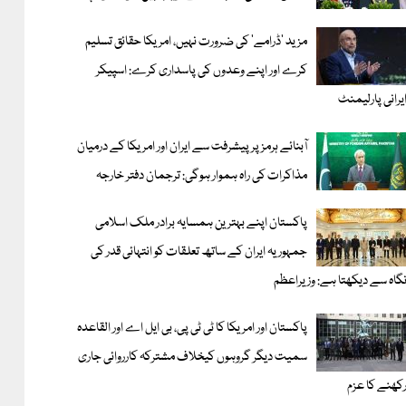
مزید 'ڈرامے' کی ضرورت نہیں، امریکا حقائق تسلیم
کرے اور اپنے وعدوں کی پاسداری کرے: اسپیکر
یرانی پارلیمنٹ
آبنائے ہرمز پر پیشرفت سے ایران اور امریکا کے درمیان
مذاکرات کی راہ ہموار ہوگی: ترجمان دفتر خارجہ
پاکستان اپنے بہترین ہمسایہ برادر ملک اسلامی
جمہوریہ ایران کے ساتھ تعلقات کو انتہائی قدر کی
گاہ سے دیکھتا ہے: وزیراعظم
پاکستان اور امریکا کا ٹی ٹی پی، بی ایل اے اور القاعدہ
سمیت دیگر گروہوں کیخلاف مشترکہ کارروائی جاری
کھنے کا عزم