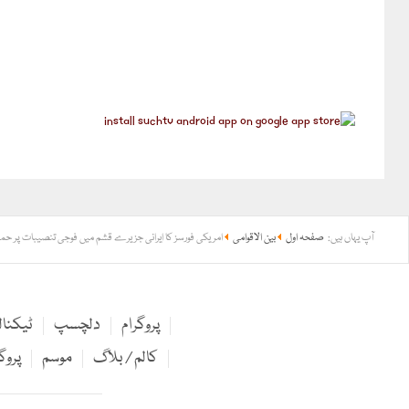
آپ یہاں ہیں:
صفحہ اول
بین الاقوامی
امریکی فورسز کا ایرانی جزیرے قشم میں فوجی تنصیبات پر حم
پروگرام
دلچسپ
ٹیکنا
کالم / بلاگ
موسم
پروگ