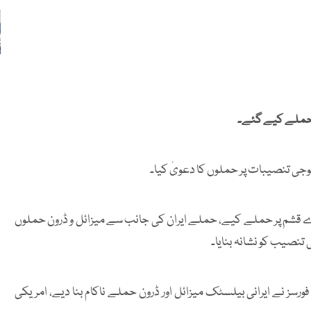
 حملے کیے گئے۔
جی تنصیبات پر حملوں کا دعویٰ کیا۔
رے قشم پر حملے کیے، حملے ایران کی جانب سے میزائل و ڈرون حملوں
تنصیب کو نشانہ بنایا۔
رسز نے ایرانی بیلسٹک میزائل اور ڈرون حملے ناکام بنا دیے، امریکی