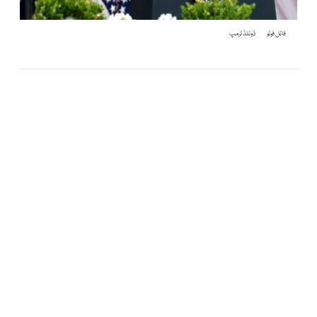
فائل فوٹو
ڈونلڈ ٹرمپ