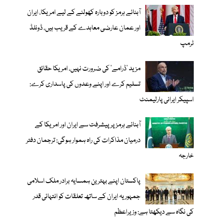
آبنائے ہرمز کو دوبارہ کھولنے کے لیے امریکا، ایران
اور عمان عارضی معاہدے کے قریب ہیں، ڈونلڈ
ٹرمپ
مزید 'ڈرامے' کی ضرورت نہیں، امریکا حقائق
تسلیم کرے اور اپنے وعدوں کی پاسداری کرے:
اسپیکر ایرانی پارلیمنٹ
آبنائے ہرمز پر پیشرفت سے ایران اور امریکا کے
درمیان مذاکرات کی راہ ہموار ہوگی: ترجمان دفتر
خارجہ
پاکستان اپنے بہترین ہمسایہ برادر ملک اسلامی
جمہوریہ ایران کے ساتھ تعلقات کو انتہائی قدر
کی نگاہ سے دیکھتا ہے: وزیراعظم