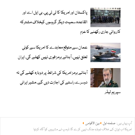
پاکستان اور امریکا کا ٹی ٹی پی، بی ایل اے اور
القاعدہ سمیت دیگر گروہوں کیخلاف مشترکہ
کارروائی جاری رکھنے کا عزم
عمان سے متوقع معاہدے کا امریکا سے کوئی
تعلق نہیں، آبنائے ہرمز فوری نہیں کھلے گی، ایران
آبنائے ہرمز امریکا کی شرائط پر دوبارہ کھلے گی نہ
دوسرے راستے کی اجازت دیں گے، مشیر ایرانی
سپریم لیڈر
آپ یہاں ہیں:
صفحہ اول
بین الاقوامی
امریکا اب ایران کے خلاف دوبارہ جنگ نہیں کرے گا: ٹرمپ نے مشیروں کو آگاہ کردیا