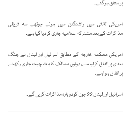
پر متفق ہوگئے۔
امریکی ثالثی میں واشنگٹن میں ہوئے چوتھے سہ فریقی
مذاکرات کے بعد مشترکہ اعلامیہ جاری کر دیا گیا ہے۔
امریکی محکمہ خارجہ کے مطابق اسرائیل اور لبنان نے جنگ
بندی پر اتفاق کرلیا ہے، دونوں ممالک کا بات چیت جاری رکھنے
پر اتفاق ہو اہے۔
اسرائیل اور لبنان 22 جون کو دوبارہ مذاکرات کریں گے۔