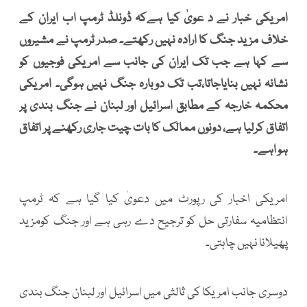
امریکی خبار نے د عویٰ کیا ہےکہ ڈونلڈ ٹرمپ اب ایران کے
خلاف مزید جنگ کا ارادہ نہیں رکھتے۔ صدر ٹرمپ نے مشیروں
سے کہا ہے جب تک ایران کی جانب سے امریکی فوجیوں کو
نشانہ نہیں بنایاجاتا،تب تک دوبارہ جنگ نہیں ہوگی۔ امریکی
محکمہ خارجہ کے مطابق اسرائیل اور لبنان نے جنگ بندی پر
اتفاق کرلیا ہے، دونوں ممالک کا بات چیت جاری رکھنے پر اتفاق
ہو اہے۔
امریکی اخبار کی رپورٹ میں دعویٰ کیا گیا ہے کہ ٹرمپ
انتظامیہ سفارتی حل کو ترجیح دے رہی ہے اور جنگ کومزید
پھیلانا نہیں چاہتی۔
دوسری جانب امریکا کی ثالثی میں اسرائیل اور لبنان جنگ بندی