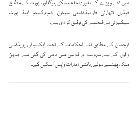
میں نئے ویزے کے بغیر داخلہ ممکن ہوگا اور رپورٹ کے مطابق
فیڈرل اتھارٹی فارآئیڈنٹیٹی سیٹزن شپ،کسٹم اینڈ پورٹ
سیکیورٹی نے فیصلے کی توثیق کر دی ہے۔
ترجمان کے مطابق نئے احکامات کے تحت ایکسپائر ریزیڈنسی
والوں کے لیے سہولت اور قوانین میں نرمی کی گئی ہے، بیرون
ملک پھنسے ہوئے رہائشی امارات واپس آ سکیں گے۔