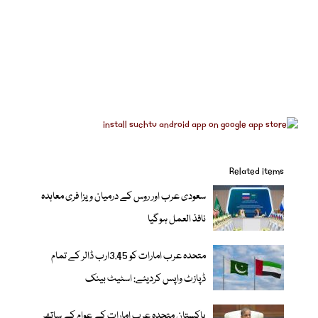
Related items
سعودی عرب اور روس کے درمیان ویزا فری معاہدہ
نافذ العمل ہوگیا
متحدہ عرب امارات کو 3.45ارب ڈالر کے تمام
ڈپازٹ واپس کردیئے: اسٹیٹ بینک
پاکستان متحدہ عرب امارات کے عوام کے ساتھ