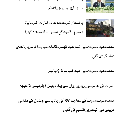
ساتھ کھڑا ہے، وزیراعظم
پاکستان نے متحدہ عرب امارات کے مالیاتی
ذخائر پر گمراہ کن تبصرے کو مسترد کردیا
متحدہ عرب امارات میں نمازِ عید کھلے مقامات میں ادا کرنے پر پابندی
عائد کر دی گئی
متحدہ عرب امارات میں عید کب ہو گی؟ جانیے
امارات کی خصوصی پروازیں ایران سے بیک چینل ڈپلومیسی کا نتیجہ
متحدہ عرب امارات کے سفارت خانہ کی جانب سے رمضان کے مقدس
مہینے میں کھجوریں تقسیم کی گئیں