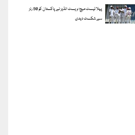
پہلا ٹیسٹ میچ؛ ویسٹ انڈیز نے پاکستان کو 90 رنز
سے شکست دیدی