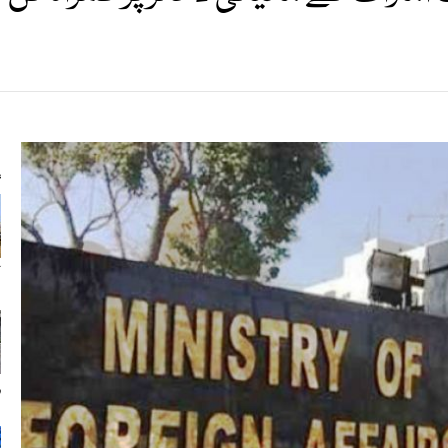
s
ک
ر