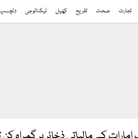
تجارت
صحت
تفریح
کھیل
ٹیکنالوجی
دلچسپ
مارات کے مالیاتی ذخائر پر گمراہ کن