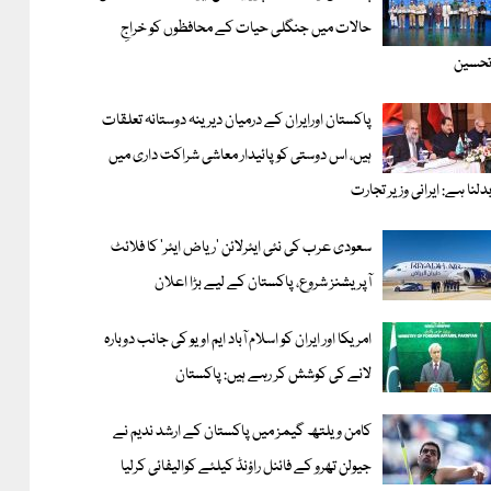
حالات میں جنگلی حیات کے محافظوں کو خراجِ
حسین
پاکستان اورایران کے درمیان دیرینہ دوستانہ تعلقات
ہیں، اس دوستی کوپائیدار معاشی شراکت داری میں
دلنا ہے: ایرانی وزیر تجارت
سعودی عرب کی نئی ایئرلائن ‘ریاض ایئر’ کا فلائٹ
آپریشنز شروع، پاکستان کے لیے بڑا اعلان
امریکا اور ایران کو اسلام آباد ایم او یو کی جانب دوبارہ
لانے کی کوشش کر رہے ہیں: پاکستان
کامن ویلتھ گیمز میں پاکستان کے ارشد ندیم نے
جیولن تھرو کے فائنل راؤنڈ کیلئے کوالیفائی کرلیا