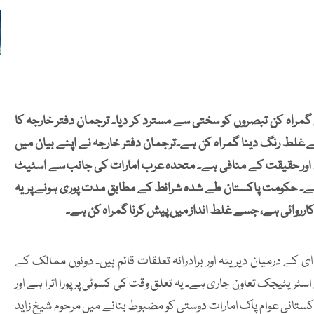
مراہ کن تبصروں کو سختی سے مسترد کر دیا۔ ترجمان دفتر خارجہ کا
ے غلط رنگ دینا گمراہ کن ہے۔ترجمان دفتر خارجہ نے اپنے بیان میں
اد اور حقیقت کے منافی ہے۔ متحدہ عرب امارات کی جانب سے اسٹیٹ
ھے۔ حکومت پاکستان طے شدہ شرائط کے مطابق مدت پوری ہونے پر یہ
کارروائی ہے، جسے غلط انداز میں پیش کرنا گمراہ کن ہے۔
ای کے درمیان دیرینہ اور برادرانہ تعلقات قائم ہیں۔ دونوں ممالک کے
ٹریٹیجک تعاون جاری ہے۔ یہ تعلق وقت کی کسوٹی پر پورا اترا ہے اور
کستانی عوام پاک امارات دوستی کو مضبوط بنانے میں مرحوم شیخ زاید