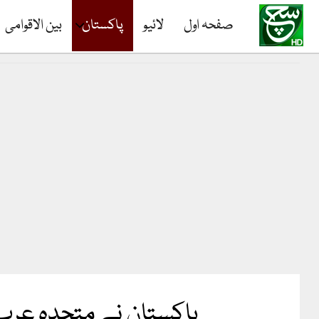
صفحہ اول
لائیو
پاکستان
بین الاقوامی
پاکستان نے متحدہ عرب ا