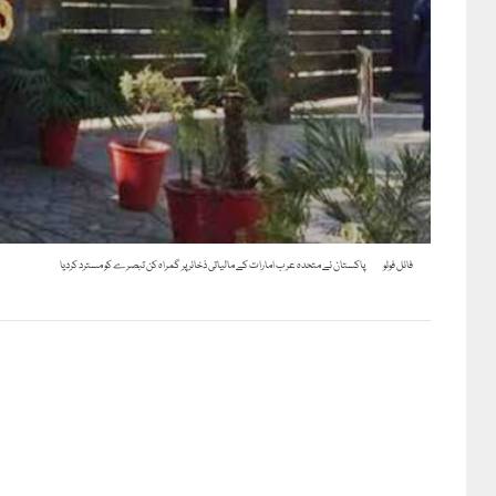
فائل فوٹو
پاکستان نے متحدہ عرب امارات کے مالیاتی ذخائر پر گمراہ کن تبصرے کو مسترد کردیا