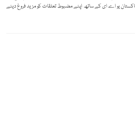
پاکستان یو اے ای کے ساتھ اپنے مضبوط تعلقات کو مزید فروغ دینے