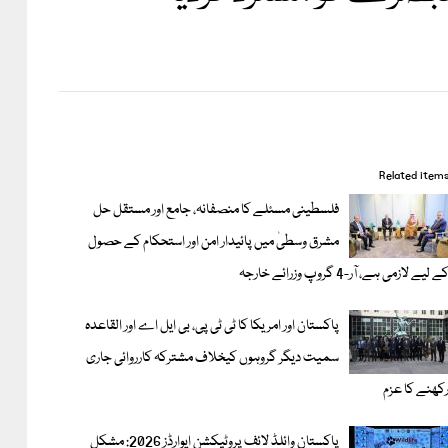
Related item
فلسطینی مسئلے کا منصفانہ، جامع اور مستقل حل
مشرق وسطیٰ میں پائیدار امن اور استحکام کے حصول
ے لیے لازمی ہے، آر-4 گروپ وزرائے خارجہ
پاکستان اور امریکا کا ٹی ٹی پی، بی ایل اے اور القاعدہ
سمیت دیگر گروہوں کیخلاف مشترکہ کارروائی جاری
کھنے کا عزم
پاکستان وائلڈ لائف پروٹیکشن ایوارڈز 2026: مشکل