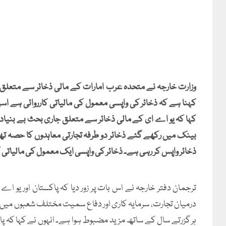
وزارت خارجہ نے متحدہ عرب امارات کے مالی ذخائر سے متعلق گ
کہنا ہے کہ ذخائر کی واپسی معمول کی مالیاتی کارروائی ہے اس
کہا کہ یو اے ای کے مالی ذخائر سے متعلق جاری بحث بے بنی
بینک میں رکھے گئے ذخائر دو طرفہ تجارتی معاہدوں کا حصہ ت
ذخائر واپس کر رہی ہے۔ ذخائر کی واپسی ایک معمول کی مالیاتی 
ترجمان دفتر خارجہ نے اس بات پر زور دیا کہ پاکستان اور یو اے 
درمیان تجارت، سرمایہ کاری اور دفاع سمیت مختلف شعبوں میں اس
ہر گزرتے سال کے ساتھ مزید مضبوط ہوا ہے۔ انہوں نے کہا کہ پا