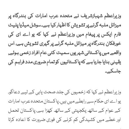
وزیراعظم شہبازشریف نے متحدہ عرب امارات کی بندرگاہ پر
میزائل ملبہ گرنے پر تشویش کا اظہار کیا ہے۔ سوشل میڈیا پلیٹ
فارم ایکس پر پیغام میں وزیراعظم نے کہا کہ یو اے ای کی
خورفکان بندرگاہ پر میزائل ملبہ گرنے پر گہری تشویش ہے، اس
واقعے میں پاکستانی شہریوں سمیت کئی عام افراد زخمی ہوئے,
یقینی بنایا جارہا ہے کہ پاکستانیوں کو تمام ضروری مدد فراہم کی
جاسکے۔
وزیراعظم نے کہا کہ زخمیوں کی جلد صحت یابی کے لیے دعاگو،
یو اے ای حکام سے رابطے میں ہیں، پاکستان متحدہ عرب امارات
کے عوام کے ساتھ یکجہتی کے ساتھ کھڑا ہے، پاکستان تحمل
اور خطے میں کشیدگی کم کرنے کی فوری ضرورت کا اعادہ کرتا