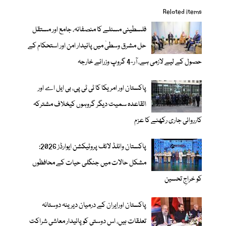
Related items
فلسطینی مسئلے کا منصفانہ، جامع اور مستقل
حل مشرق وسطیٰ میں پائیدار امن اور استحکام کے
حصول کے لیے لازمی ہے، آر-4 گروپ وزرائے خارجہ
پاکستان اور امریکا کا ٹی ٹی پی، بی ایل اے اور
القاعدہ سمیت دیگر گروہوں کیخلاف مشترکہ
کارروائی جاری رکھنے کا عزم
پاکستان وائلڈ لائف پروٹیکشن ایوارڈز 2026:
مشکل حالات میں جنگلی حیات کے محافظوں
کو خراجِ تحسین
پاکستان اورایران کے درمیان دیرینہ دوستانہ
تعلقات ہیں، اس دوستی کوپائیدار معاشی شراکت