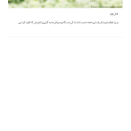
فائل فوٹو
وزیراعظم شہبازشریف نے متحدہ عرب امارات کی بندرگاہ پر میزائل ملبہ گرنے پر تشویش کا اظہار کیا ہے