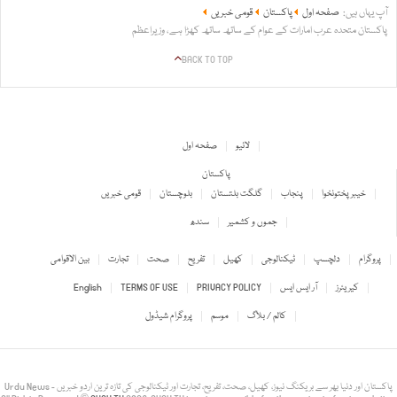
آپ یہاں ہیں:
صفحہ اول
پاکستان
قومی خبریں
پاکستان متحدہ عرب امارات کے عوام کے ساتھ ساتھ کھڑا ہے، وزیراعظم
BACK TO TOP
لائیو
صفحہ اول
پاکستان
خیبر پختونخوا
پنجاب
گلگت بلتستان
بلوچستان
قومی خبریں
جموں و کشمیر
سندھ
پروگرام
دلچسپ
ٹیکنالوجی
کھیل
تفریح
صحت
تجارت
بین الاقوامی
کیریئرز
آر ایس ایس
PRIVACY POLICY
TERMS OF USE
English
کالم / بلاگ
موسم
پروگرام شیڈول
Urdu News - پاکستان اور دنیا بھر سے بریکنگ نیوز، کھیل، صحت، تفریح، تجارت اور ٹیکنالوجی کی تازہ ترین اردو خبریں