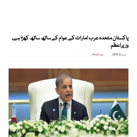
پاکستان متحدہ عرب امارات کے عوام کے ساتھ ساتھ کھڑا ہے،
وزیراعظم
اپریل 6, 2026
ویب ڈیسک