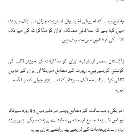
ہے۔
واضح رہے کہ امریکی اخبار وال اسٹریٹ جرنل نے ایک رپورٹ
میں کہا ہے کہ علاقائی ممالک ایران کو مذاکرات کی میز تک
لانے کی کوششوں میں مصروف ہیں۔
پاکستان ،مصر اور ترکیہ ایران کو مذاکرات کی میزپر لانے کی
کوشش کررہے ہیں۔ رپورٹ کے مطابق امریکا اور ایران کے مابین
ثالثی کرنے والے ممالک سیزفائر کیلئے ایڑی چوٹی کا زور لگارہے
ہیں۔
امریکی ویب سائٹ کے مطابق پہلے مرحلے میں 45 روزہ سیزفائر
اور اس کے بعد جامع اور حتمی معاہدے پر بات ہوگی۔ پس پردہ
براہِ راست پیغامات کے ذریعے بھی رابطے جاری ہیں۔