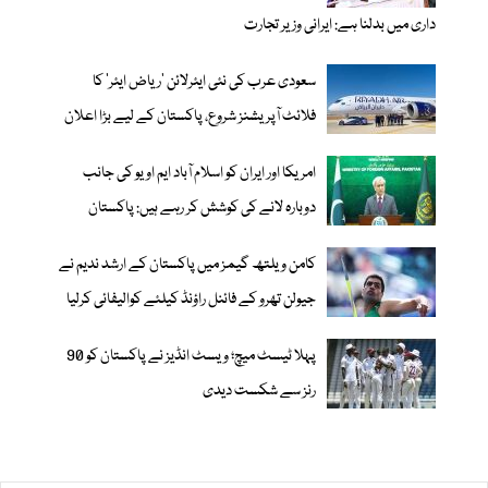
داری میں بدلنا ہے: ایرانی وزیر تجارت
سعودی عرب کی نئی ایئرلائن ‘ریاض ایئر’ کا
فلائٹ آپریشنز شروع، پاکستان کے لیے بڑا اعلان
امریکا اور ایران کو اسلام آباد ایم او یو کی جانب
دوبارہ لانے کی کوشش کر رہے ہیں: پاکستان
کامن ویلتھ گیمز میں پاکستان کے ارشد ندیم نے
جیولن تھرو کے فائنل راؤنڈ کیلئے کوالیفائی کرلیا
پہلا ٹیسٹ میچ؛ ویسٹ انڈیز نے پاکستان کو 90
رنز سے شکست دیدی