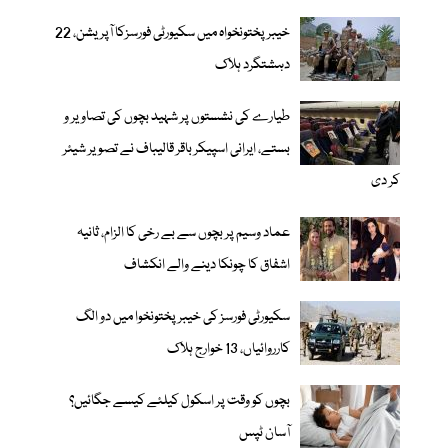
خیبر پختونخواہ میں سکیورٹی فورسزکا آپریشن، 22
دہشتگرد ہلاک
طیارے کی نشستوں پر شہید بچوں کی تصاویر و
بستے، ایرانی اسپیکر باقر قالیباف نے تصویر شیئر
کر دی
عماد وسیم پر بچوں سے بے رخی کا الزام، ثانیہ
اشفاق کا چونکا دینے والے انکشاف
سکیورٹی فورسز کی خیبر پختونخوا میں دو الگ
کارروائیاں، 13 خوارج ہلاک
بچوں کو وقت پر اسکول کیلئے کیسے جگائیں؟
آسان ٹپس