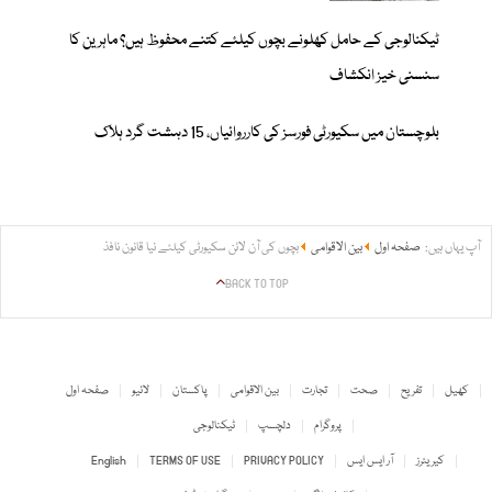
ٹیکنالوجی کے حامل کھلونے بچوں کیلئے کتنے محفوظ ہیں؟ ماہرین کا
سنسنی خیز انکشاف
بلوچستان میں سکیورٹی فورسز کی کارروائیاں، 15 دہشت گرد ہلاک
آپ یہاں ہیں:
صفحہ اول
بین الاقوامی
بچوں کی آن لائن سکیورٹی کیلئے نیا قانون نافذ
BACK TO TOP
کھیل
تفریح
صحت
تجارت
بین الاقوامی
پاکستان
لائیو
صفحہ اول
پروگرام
دلچسپ
ٹیکنالوجی
کیریئرز
آر ایس ایس
PRIVACY POLICY
TERMS OF USE
English