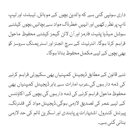
داری سونپی گئی ہے کہ والدین بچوں کے موبائل، ٹیبلٹ اور لیپ
ٹاپ پر نظر رکھیں اور انہیں خطرناک مواد سے بچائیں،بچوں کیلئے
سوشل میڈیا پلیٹ فارمز اور آن لائن گیمز کیلئے محفوظ ماحول
فراہم کرنا ہوگا، انٹرنیٹ کے سرچ انجنز اور اسٹریمنگ سروسز کو
بھی بچوں کے لیے مکمل محفوظ بنانا ہوگا۔
نئے قانون کے مطابق ڈیجیٹل کمپنیاں بھی سکیورٹی فراہم کرنے
کی ذمہ دار ہوں گی،عرب امارات سے باہر ڈیجیٹل کمپنیاں بھی
محفوظ ماحول فراہم کرنے کی ذمہ دار ہوں گی،بچوں کے اکاؤنٹس
کے لیے عمر کی تصدیق لازمی ہوگی،ڈیجیٹل مواد کی فلٹرنگ،
پیرنٹل کنٹرول، اشتہارات پر پابندی اور اسکرین ٹائم کی حد لازمی
بنائی گئی ہے۔