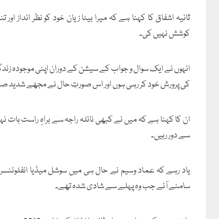
ثانیہ اشفاق کا کہنا ہے کہ میرا بیٹا زیان خود کو نظر انداز 
کوشش نہیں کی۔
انہوں نے ایک سوال و جواب کے سیشن کے دوران اپنی موجودہ زندگی
کی پرورش خود کر رہی ہوں اور اس صورتِ حال نے مجھے شدید صد
ان کا کہنا ہے کہ میں نے کبھی نائلہ راجہ سے براہِ راست بات نہی
سے دور رہیں۔
یاد رہے کہ عماد وسیم نے حال ہی میں سوشل میڈیا انفلوئنس
سامنے آئے جب وہ پہلے سے شادی شدہ تھے۔