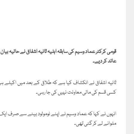
قومی کرکٹر عماد وسیم کی سابقہ اہلیہ ثانیہ اشفاق نے حالیہ بیان
عائد کر دیے۔
کسی قسم کی مالی معاونت نہیں کی جا رہی۔
انہوں نے کہا کہ عماد وسیم نے اپنے نومولود بیٹے سے صرف ایک
ملوانے لے کر گئی تھی۔