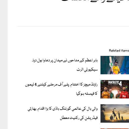
Related item
بابر اعظم کے مداحوں نے میدان پر دھاوا بول دیا،
سیکیورٹی الرٹ
راؤنڈ میچز کا اختتام، پلے آف مرحلے کیلئے 4 ٹیموں
کا فیصلہ ہوگیا
والی بال کی عالمی گورننگ باڈی کا بڑا اقدام، بھارتی
فیڈریشن کی رکنیت معطل