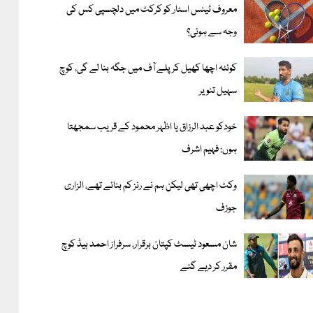
معروف ٹینس اسٹار کو کرکٹ میں دلچسپی کس کی
وجہ سے ہوئی؟
کوئٹہ اچھا کھیل کر پلے آف میں جگہ بنا لے گی، کوچ
سہیل تنویر
خودکو عبد الرزاق یا اظہر محمود کے قریب سمجھتا
ہوں: فہیم اشرف
وکٹ اچھی تھی لیکن ہم نے رنز کم بنائے تھے، الزاری
جوزف
شان مسعود ٹیسٹ کپتان برقرار، سرفراز احمد ہیڈ کوچ
مقرر کر دیے گئے