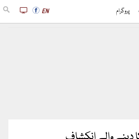
پروگرام
EN
کا دینے والے انکشاف