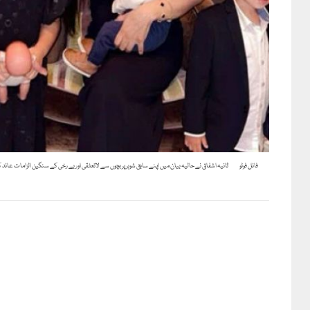
فائل فوٹو
ثانیہ اشفاق نے حالیہ بیان میں اپنے سابق شوہر پر بچوں سے لاتعلقی اور بے رخی کے سنگین الزامات عائد ک