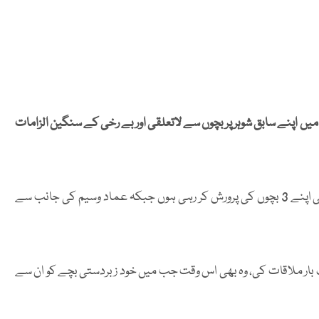
 میں اپنے سابق شوہر پر بچوں سے لاتعلقی اور بے رخی کے سنگین الزامات
ثانیہ اشفاق نے انکشاف کیا ہے کہ طلاق کے بعد میں اکیلے ہی اپنے 3 بچوں کی پرورش کر رہی ہوں جبکہ عماد وسیم کی جانب سے
 بار ملاقات کی، وہ بھی اس وقت جب میں خود زبردستی بچے کو ان سے