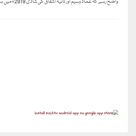
واضح رہے کہ عماد وسیم اور ثانیہ اشفاق کی شادی 2019ء میں ہوئی تھی جبکہ ان کی طلاق دسمبر 2025ء میں ہوئی تھی۔