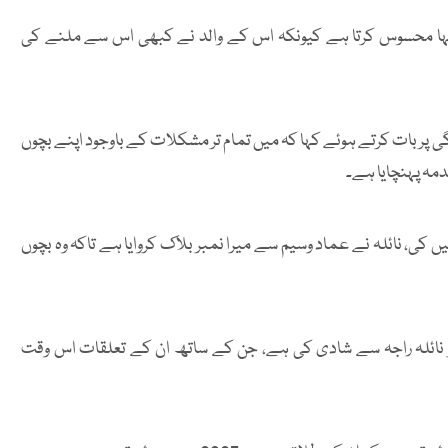
اور تنہا محسوس کرتا ہے کیونکہ اس کے والد نے کبھی اس سے ملنے کی
 پر بات کرتے ہوئے کہا کہ میں تمام تر مشکلات کے باوجود اپنے بچوں
مہ پہنچایا ہے۔
ں کی، نائلہ نے عماد وسیم سے میرا نمبر بلاک کروایا ہے تاکہ وہ بچوں
ر نائلہ راجہ سے شادی کی ہے، جن کے ساتھ ان کے تعلقات اس وقت