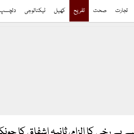
تجارت
صحت
تفریح
کھیل
ٹیکنالوجی
دلچسپ
 بے رخی کا الزام، ثانیہ اشفاق کا چون