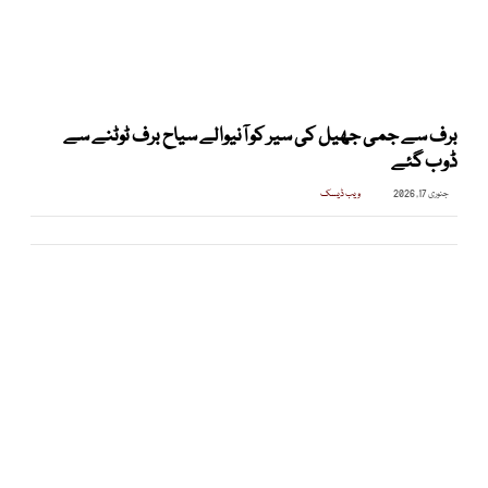
برف سے جمی جھیل کی سیر کو آنیوالے سیاح برف ٹوٹنے سے
ڈوب گئے
جنوری 17, 2026
ویب ڈیسک