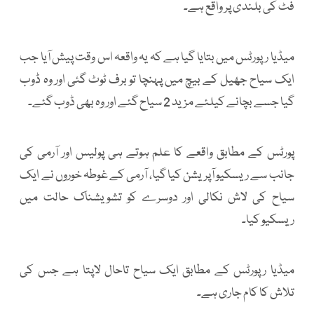
فٹ کی بلندی پر واقع ہے۔
میڈیا رپورٹس میں بتایا گیا ہے کہ یہ واقعہ اس وقت پیش آیا جب
ایک سیاح جھیل کے بیچ میں پہنچا تو برف ٹوٹ گئی اور وہ ڈوب
گیا جسے بچانے کیلئے مزید 2 سیاح گئے اور وہ بھی ڈوب گئے۔
پورٹس کے مطابق واقعے کا علم ہوتے ہی پولیس اور آرمی کی
جانب سے ریسکیو آپریشن کیا گیا، آرمی کے غوطہ خوروں نے ایک
سیاح کی لاش نکالی اور دوسرے کو تشویشناک حالت میں
ریسکیو کیا۔
میڈیا رپورٹس کے مطابق ایک سیاح تاحال لاپتا ہے جس کی
تلاش کا کام جاری ہے۔