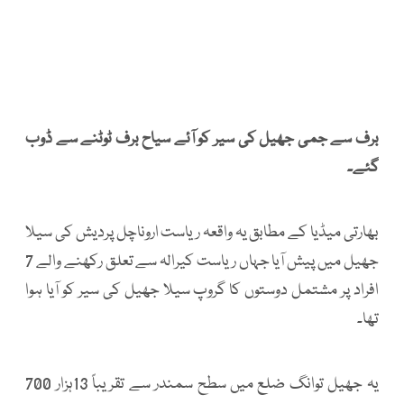
برف سے جمی جھیل کی سیر کو آئے سیاح برف ٹوٹنے سے ڈوب
گئے۔
بھارتی میڈیا کے مطابق یہ واقعہ ریاست اروناچل پردیش کی سیلا
جھیل میں پیش آیا جہاں ریاست کیرالہ سے تعلق رکھنے والے 7
افراد پر مشتمل دوستوں کا گروپ سیلا جھیل کی سیر کو آیا ہوا
تھا۔
یہ جھیل توانگ ضلع میں سطح سمندر سے تقریباً 13ہزار 700