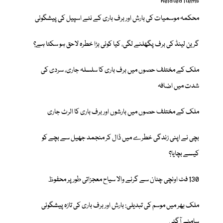
Related items
محکمہ موسمیات کی بارش اور برف باری کے نئے اسپیل کی پیشگوئی
گرین لینڈ کی برف پگھلنے لگی، کیا کوئی بڑا خطرہ لاحق ہو سکتا ہے؟
ملک کے مختلف حصوں میں برف باری کا سلسلہ جاری، سردی کی
شدت میں اضافہ
ملک کے مختلف حصوں میں بارشوں اور برف باری کا الرٹ جاری
بچی نے اپنی زندگی خطرے میں ڈال کر منجمد جھیل سے بچے کو
کیسے بچایا؟
130 فٹ اونچی چٹان سے گرنے والا سیاح معجزاتی طور پر محفوظ
ملک بھر میں موسم کی تبدیلی: بارش اور برف باری کی تازہ پیشگوئی
سامنے آگئی